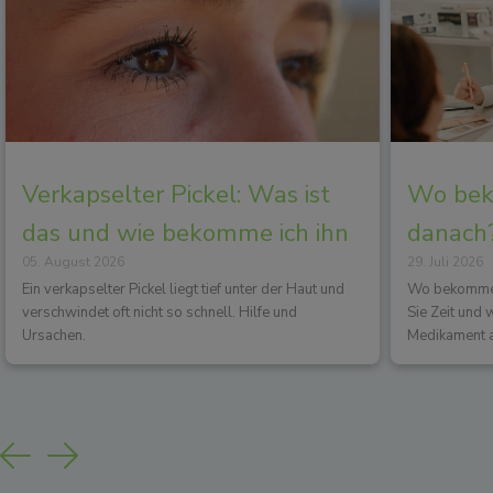
Verkapselter Pickel: Was ist
Wo beko
das und wie bekomme ich ihn
danach?
05. August 2026
29. Juli 2026
los?
Wirkun
Ein verkapselter Pickel liegt tief unter der Haut und
Wo bekommen 
verschwindet oft nicht so schnell. Hilfe und
Sie Zeit und
Ursachen.
Medikament a
Previous
Next