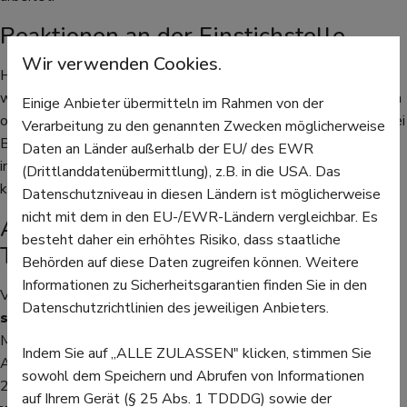
Reaktionen an der Einstichstelle
Wir verwenden Cookies.
Häufig entstehen an der Stelle, an der die Spritze gesetzt
wurde,
Rötungen
. Die Haut kann dort auch leicht anschwellen
Einige Anbieter übermitteln im Rahmen von der
oder warm werden. Manchmal schmerzt das Bein des Babys bei
Verarbeitung zu den genannten Zwecken möglicherweise
Berührung. Diese lokalen Reaktionen verschwinden meistens
Daten an Länder außerhalb der EU/ des EWR
innerhalb von zwei Tagen. Sie können die Stelle vorsichtig
(Drittlanddatenübermittlung), z.B. in die USA. Das
kühlen, wenn das Kind dadurch sehr unruhig ist.
Datenschutzniveau in diesen Ländern ist möglicherweise
nicht mit dem in den EU-/EWR-Ländern vergleichbar. Es
Allgemeines Befinden nach dem
besteht daher ein erhöhtes Risiko, dass staatliche
Termin
Behörden auf diese Daten zugreifen können. Weitere
Informationen zu Sicherheitsgarantien finden Sie in den
Viele Säuglinge sind nach dem Impftermin müder als sonst. Sie
Datenschutzrichtlinien des jeweiligen Anbieters.
schlafen mehr
oder wirken insgesamt etwas erschöpft.
Manche Kinder zeigen auch eine vorübergehende
Indem Sie auf „ALLE ZULASSEN" klicken, stimmen Sie
Appetitlosigkeit. Diese Verhaltensänderungen halten oft nur
sowohl dem Speichern und Abrufen von Informationen
24 bis 48 Stunden an. Es ist wichtig, dem Kind in dieser Zeit
auf Ihrem Gerät (§ 25 Abs. 1 TDDDG) sowie der