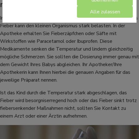
nach der 6-fach-Impfung?!
Alle zulassen
In manchen Fällen steigt die Temperatur stärker an. Sehr hohes
Fieber kann den kleinen Organismus stark belasten. In der
Apotheke erhalten Sie Fieberzäpfchen oder Säfte mit
Wirkstoffen wie Paracetamol oder Ibuprofen. Diese
Medikamente senken die Temperatur und lindern gleichzeitig
mögliche Schmerzen. Sie sollten die Dosierung immer genau mit
dem Gewicht Ihres Babys abgleichen. Ihr Apotheker/Ihre
Apothekerin kann Ihnen hierbei die genauen Angaben für das
jeweilige Präparat nennen.
Ist das Kind durch die Temperatur stark abgeschlagen, das
Fieber wird besorgniserregend hoch
oder das Fieber sinkt trotz
fiebersenkender Maßnahmen nicht, sollten Sie Kontakt zu
einem Arzt oder einer Ärztin aufnehmen.