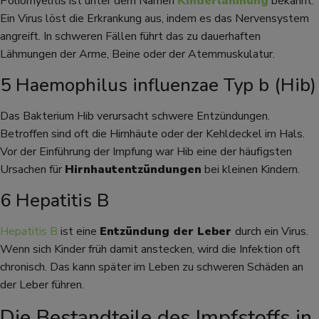
Poliomyelitis ist unter dem Namen
Kinderlähmung
bekannt.
Ein Virus löst die Erkrankung aus, indem es das Nervensystem
angreift. In schweren Fällen führt das zu dauerhaften
Lähmungen der Arme, Beine oder der Atemmuskulatur.
5 Haemophilus influenzae Typ b (Hib)
Das Bakterium Hib verursacht schwere Entzündungen.
Betroffen sind oft die Hirnhäute oder der Kehldeckel im Hals.
Vor der Einführung der Impfung war Hib eine der häufigsten
Ursachen für
Hirnhautentzündungen
bei kleinen Kindern.
6 Hepatitis B
Hepatitis B
ist eine
Entzündung der Leber
durch ein Virus.
Wenn sich Kinder früh damit anstecken, wird die Infektion oft
chronisch. Das kann später im Leben zu schweren Schäden an
der Leber führen.
Die Bestandteile des Impfstoffs in