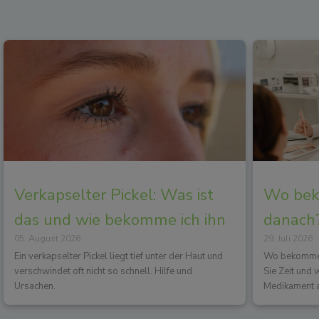
Verkapselter Pickel: Was ist
Wo beko
das und wie bekomme ich ihn
danach?
05. August 2026
29. Juli 2026
los?
Wirkun
Ein verkapselter Pickel liegt tief unter der Haut und
Wo bekommen 
verschwindet oft nicht so schnell. Hilfe und
Sie Zeit und
Ursachen.
Medikament a