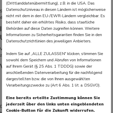
ungesüßte Tees.
(Drittlanddatenübermittlung), z.B. in die USA. Das
Datenschutzniveau in diesen Ländern ist möglicherweise
So werden die Abwehrkräfte bei Kindern gestärkt, ohne dass
nicht mit dem in den EU-/EWR-Ländern vergleichbar. Es
die Ernährung kompliziert oder aufwendig wird.
besteht daher ein erhöhtes Risiko, dass staatliche
Immunsystem stärken:
Behörden auf diese Daten zugreifen können. Weitere
Informationen zu Sicherheitsgarantien finden Sie in den
Unterstützung aus der Apotheke
Datenschutzrichtlinien des jeweiligen Anbieters.
Viele Eltern greifen zusätzlich auf Produkte aus der Apotheke
Indem Sie auf „ALLE ZULASSEN" klicken, stimmen Sie
zurück, um das Immunsystem zu stärken.
sowohl dem Speichern und Abrufen von Informationen
Was bietet die Apotheke?
auf Ihrem Gerät (§ 25 Abs. 1 TDDDG) sowie der
anschließenden Datenverarbeitung für die nachfolgend
Vitaminpräparate (z. B. Vitamin D, C)
dargestellten bzw. die von Ihnen ausgewählten
Immunstärkende Säfte oder Tropfen
Verarbeitungszwecke zu (Art 6 Abs. 1 lit. a. DSGVO).
Zinkpräparate
Pflanzliche Produkte
Eine bereits erteilte Zustimmung können Sie
jederzeit über den links unten eingeblendeten
Die Apotheke bietet dabei nicht nur Produkte, sondern auch
Cookie-Button für die Zukunft widerrufen.
individuelle Beratung – ein wichtiger Vorteil.