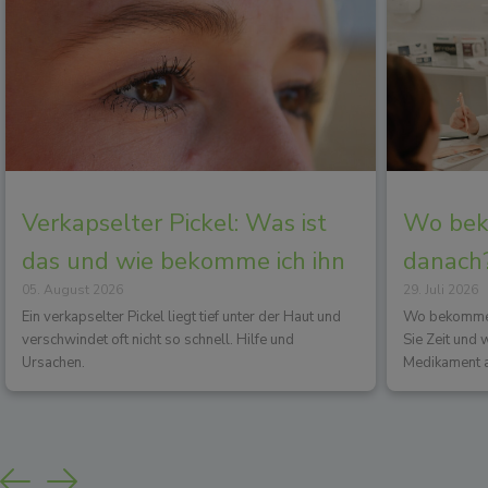
Verkapselter Pickel: Was ist
Wo beko
das und wie bekomme ich ihn
danach?
05. August 2026
29. Juli 2026
los?
Wirkun
Ein verkapselter Pickel liegt tief unter der Haut und
Wo bekommen 
verschwindet oft nicht so schnell. Hilfe und
Sie Zeit und
Ursachen.
Medikament a
Previous
Next