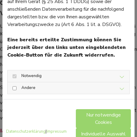
durchgehend eingenommen
auf Ihrem Gerät (§ 25 Abs. 1 TDDDG) sowie der
anschließenden Datenverarbeitung für die nachfolgend
werden
dargestellten bzw. die von Ihnen ausgewählten
Verarbeitungszwecke zu (Art 6 Abs. 1 lit. a. DSGVO).
Ungeachtet der möglichen Nebenwirkungen muss die Dosis bei
Kindern, die mit Methylphenidat behandelt werden, regelmäßig
Eine bereits erteilte Zustimmung können Sie
überprüft werden. Denn Kinder wachsen und nehmen an
jederzeit über den links unten eingeblendeten
Gewicht zu oder ab, sodass das Medikament angepasst werden
Cookie-Button für die Zukunft widerrufen.
muss. Entgegen früheren Empfehlungen, dass bei ADHS
Methylphenidat nur an Schultagen eingenommen werden soll,
wird nun empfohlen, das Medikament dauerhaft einzunehmen.
Notwendig
Es gibt Fälle von missbräuchlich eingenommenem Ritalin durch
Studenten oder Menschen, die bei der Arbeit Höchstleistungen
Andere
vollbringen müssen. Als „Gehirndoping“ wird das Medikament
von ihnen eingesetzt, um Konzentrationseinbrüche zu
vermeiden, indem die Wachheit und Aufmerksamkeit gesteigert
Nur notwendige
werden.
Cookies
Mehr Gesundheitsinformationen zum Thema 
Datenschutzerklärung
|
Impressum
Individuelle Auswahl