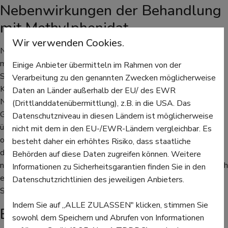
Nebenwirkungen der Behandlung
mit Methylphenidat
Wir verwenden Cookies.
Neben der erwünschten Wirkung kann Methylphenidat, wie die
meisten anderen Medikamente auch, Nebenwirkungen haben.
Einige Anbieter übermitteln im Rahmen von der
Sehr häufige Nebenwirkungen sind Schlaflosigkeit, Übelkeit,
Verarbeitung zu den genannten Zwecken möglicherweise
Kopfschmerzen und verminderter Appetit. Weitere, seltenere
Daten an Länder außerhalb der EU/ des EWR
Nebenwirkungen können Nervosität, Unruhe, Reizbarkeit,
(Drittlanddatenübermittlung), z.B. in die USA. Das
Gewichtsverlust, Verstopfung, Schwindel, Verwirrung,
Datenschutzniveau in diesen Ländern ist möglicherweise
übermäßiges Schwitzen oder - sehr selten - Halluzinationen
nicht mit dem in den EU-/EWR-Ländern vergleichbar. Es
oder Manien sein. In neueren Studien wurde herausgefunden,
besteht daher ein erhöhtes Risiko, dass staatliche
dass die langfristige Einnahme entgegen einstigen Annahmen
Behörden auf diese Daten zugreifen können. Weitere
nicht zu einem verlangsamten Wachstum bei Kindern führt. Auch
Informationen zu Sicherheitsgarantien finden Sie in den
ein höheres Risiko für psychiatrische oder neurologische
Datenschutzrichtlinien des jeweiligen Anbieters.
Symptome ist nicht gegeben.
Indem Sie auf „ALLE ZULASSEN" klicken, stimmen Sie
Bei ADHS kann das Medikament
sowohl dem Speichern und Abrufen von Informationen