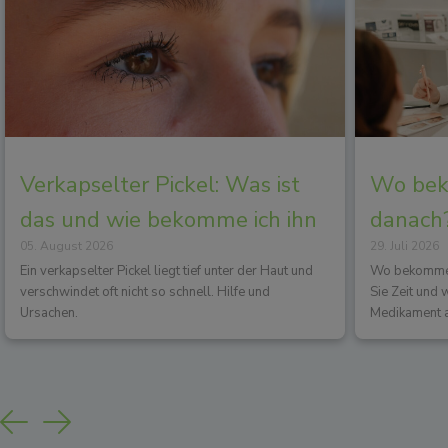
Verkapselter Pickel: Was ist
Wo beko
das und wie bekomme ich ihn
danach?
05. August 2026
29. Juli 2026
los?
Wirkun
Ein verkapselter Pickel liegt tief unter der Haut und
Wo bekommen 
verschwindet oft nicht so schnell. Hilfe und
Sie Zeit und
Ursachen.
Medikament a
Previous
Next