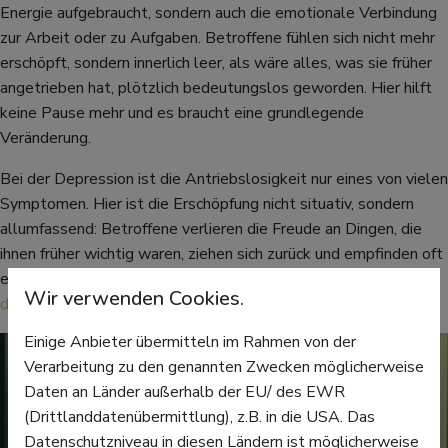
Energie aufgebraucht, sondern auch die emotionale Verbindung
zur Arbeit oder zu Aufgaben. Betroffene fühlen sich nicht mehr
erschöpft, sondern innerlich leer, als wäre alles, was sie früher
angetrieben hat, plötzlich bedeutungslos geworden. Hier hilft
keine Pause mehr und es braucht eine grundlegende
Veränderung.
Bei der Depression ist die Antriebslosigkeit nur eines von vielen
Symptomen. Hier ist die Erschöpfung nicht situativ, sondern
allumfassend: Betroffene verlieren die Freude an Dingen, die
ihnen früher wichtig waren, ziehen sich zurück und empfinden oft
eine lähmende Hoffnungslosigkeit. Hier geht’s zum
Selbsttest
Wir verwenden Cookies.
der Deutschen Depressionshilfe →
.
Einige Anbieter übermitteln im Rahmen von der
Verarbeitung zu den genannten Zwecken möglicherweise
Daten an Länder außerhalb der EU/ des EWR
(Drittlanddatenübermittlung), z.B. in die USA. Das
Datenschutzniveau in diesen Ländern ist möglicherweise