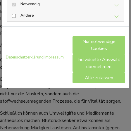
langsam die Kraft rauben. Die Ernährung ist ein klassisches
Notwendig
Beispiel: Ein
Übermaß an Zucker
und stark verarbeiteten
Andere
Lebensmitteln führt zu raschen Blutzuckerspitzen gefolgt von
einem Abstieg, der Müdigkeit und Konzentrationsschwäche zur
Folge hat.
Nur notwendige
Auch
Flüssigkeitsmangel
wird unterschätzt: Schon ein leichtes
Cookies
Defizit von 1–2% führt zu Konzentrationsproblemen und einem
Datenschutzerklärung
|
Impressum
Individuelle Auswahl
Gefühl der Schlappheit, weil das Gehirn und die Muskeln nicht
übernehmen
optimal arbeiten können.
Alle zulassen
Ein weiterer stiller Energiekiller ist Bewegungsmangel. Der
Körper ist für Aktivität gemacht. Bleibt sie aus, verkümmern
nicht nur die Muskeln, sondern auch die
stoffwechselanregenden Prozesse, die für Vitalität sorgen.
Schließlich können auch Umweltgifte und Medikamente
antriebslos machen. Blutdrucksenker etwa können als
Nebenwirkung Müdigkeit auslösen, Antihistaminika (gegen