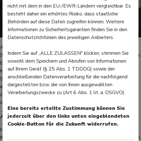
nicht mit dem in den EU-/EWR-Ländern vergleichbar. Es
besteht daher ein erhöhtes Risiko, dass staatliche
Behörden auf diese Daten zugreifen können. Weitere
Informationen zu Sicherheitsgarantien finden Sie in den
Datenschutzrichtlinien des jeweiligen Anbieters.
Foto von
Ashley Byrd
auf
Unsplash
Auch Angststörungen können den Körper in einen Zustand der
Indem Sie auf „ALLE ZULASSEN" klicken, stimmen Sie
Starre versetzen. Wer ständig in Sorge lebt, verbraucht enorme
sowohl dem Speichern und Abrufen von Informationen
Energie für das Grübeln und die körperliche Anspannung.
auf Ihrem Gerät (§ 25 Abs. 1 TDDDG) sowie der
Irgendwann ist der Körper so erschöpft, dass er in eine
anschließenden Datenverarbeitung für die nachfolgend
Schutzstarre verfällt: Betroffene vermeiden dann nicht nur die
dargestellten bzw. die von Ihnen ausgewählten
angstauslösenden Situationen, sondern ziehen sich komplett
Verarbeitungszwecke zu (Art 6 Abs. 1 lit. a. DSGVO).
zurück, weil selbst Alltägliches zu viel wird. Überforderung
spielt hier eine zentrale Rolle.
Eine bereits erteilte Zustimmung können Sie
Äußere Faktoren
jederzeit über den links unten eingeblendeten
Cookie-Button für die Zukunft widerrufen.
Manchmal liegt die Ursache für Antriebslosigkeit nicht im
Körper selbst, sondern in gewohnten Verhaltensweisen, die ihm