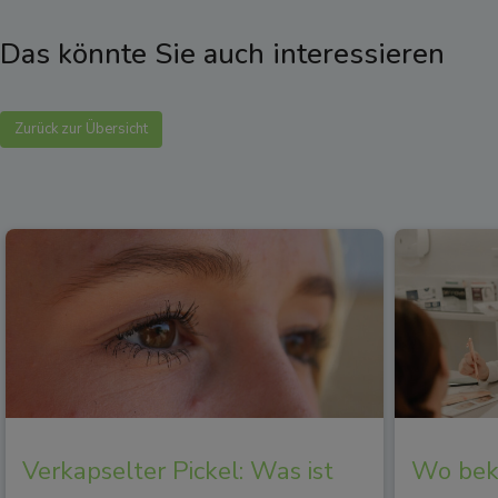
Das könnte Sie auch interessieren
Zurück zur Übersicht
Verkapselter Pickel: Was ist
Wo beko