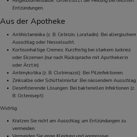
Ringelblumensalbe: Unterstützt die Heilung bei leichten
Entzündungen.
Aus der Apotheke
Antihistaminika (z. B. Cetirizin, Loratadin): Bei allergischem
Ausschlag oder Nesselsucht.
Kortisonhaltige Cremes: Kurzfristig bei starkem Juckreiz
oder Ekzemen (nur nach Rücksprache mit Apotheker:in
oder Ärzt:in).
Antimykotika (z. B. Clotrimazol): Bei Pilzinfektionen.
Zinksalbe oder Schüttelmixtur: Bei nässendem Ausschlag.
Desinfizierende Lösungen: Bei bakteriellen Infektionen (z.
B. Octenisept)
Wichtig:
Kratzen Sie nicht am Ausschlag, um Entzündungen zu
vermeiden.
Vermeiden Sie enge Kleidung und aggressive