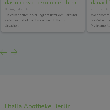
das und wie bekomme ich ihn
danach?
05. August 2026
29. Juli 2026
los?
Wirkun
Ein verkapselter Pickel liegt tief unter der Haut und
Wo bekommen 
verschwindet oft nicht so schnell. Hilfe und
Sie Zeit und
Ursachen.
Medikament a
Previous
Next
Thalia Apotheke Berlin