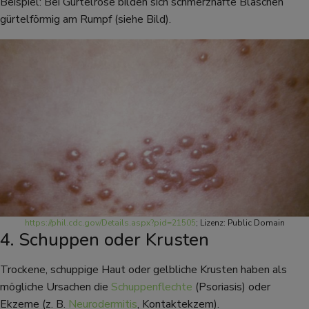
Beispiel: Bei Gürtelrose bilden sich schmerzhafte Bläschen
gürtelförmig am Rumpf (siehe Bild).
https://phil.cdc.gov/Details.aspx?pid=21505
; Lizenz: Public Domain
4. Schuppen oder Krusten
Trockene, schuppige Haut oder gelbliche Krusten haben als
mögliche Ursachen die
Schuppenflechte
(Psoriasis) oder
Ekzeme (z. B.
Neurodermitis
, Kontaktekzem).