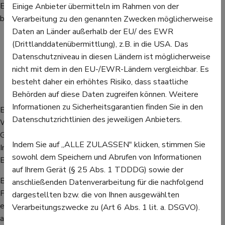
Einige Hautausschläge sind hoch ansteckend und erfordern
Einige Anbieter übermitteln im Rahmen von der
besondere Vorsicht. Dazu gehören:
Verarbeitung zu den genannten Zwecken möglicherweise
Daten an Länder außerhalb der EU/ des EWR
Kinderkrankheiten: Masern, Röteln, Windpocken,
(Drittlanddatenübermittlung), z.B. in die USA. Das
Scharlach, Hand-Fuß-Mund-Krankheit
Datenschutzniveau in diesen Ländern ist möglicherweise
Pilzinfektionen: Fußpilz, Ringelflechte
nicht mit dem in den EU-/EWR-Ländern vergleichbar. Es
Bakterielle Infektionen: Impetigo, Krätze
besteht daher ein erhöhtes Risiko, dass staatliche
Virusinfektionen: Gürtelrose, Herpes
Behörden auf diese Daten zugreifen können. Weitere
Informationen zu Sicherheitsgarantien finden Sie in den
Bei Verdacht auf ansteckende Krankheiten (z. B. Masern,
Datenschutzrichtlinien des jeweiligen Anbieters.
Windpocken) sollten Kinder nicht in die Kita oder Schule. Bei
Gürtelrose sollte der Kontakt mit Schwangeren und
Indem Sie auf „ALLE ZULASSEN" klicken, stimmen Sie
Immunschwachen vermieden werden. Bei Krätze muss die
sowohl dem Speichern und Abrufen von Informationen
Bettwäsche und Kleidung bei 60 °C gewaschen werden.
auf Ihrem Gerät (§ 25 Abs. 1 TDDDG) sowie der
Bei Fieber, starkem Krankheitsgefühl oder schnellem
anschließenden Datenverarbeitung für die nachfolgend
Fortschreiten des Ausschlags, wenn der Ausschlag schmerzt,
dargestellten bzw. die von Ihnen ausgewählten
eitert oder sich entzündet, sollten Sie es zeitnah ärztlich
Verarbeitungszwecke zu (Art 6 Abs. 1 lit. a. DSGVO).
abklären lassen. Bei Säuglingen oder Kleinkindern sollte bei