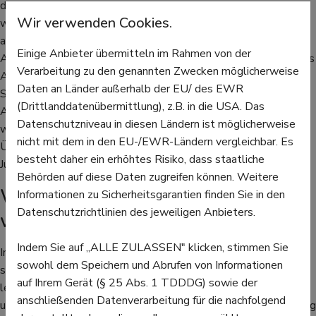
dass sie bei Bedarf engmaschig überwacht werden. Es ist
Wir verwenden Cookies.
wichtig, die empfohlene Dosierung genau einzuhalten und bei
auftretenden Nebenwirkungen sofort eine Ärztin oder einen
Einige Anbieter übermitteln im Rahmen von der
Arzt zu konsultieren. Häufige Nebenwirkungen des Wirkstoffes
Verarbeitung zu den genannten Zwecken möglicherweise
ASS sind Magen-Darm-Beschwerden wie Übelkeit, Erbrechen,
Daten an Länder außerhalb der EU/ des EWR
Sodbrennen und Magenschmerzen. In seltenen Fällen kann
(Drittlanddatenübermittlung), z.B. in die USA. Das
Aspirin auch Magen- oder Darmblutungen verursachen. Eine
Datenschutzniveau in diesen Ländern ist möglicherweise
weitere mögliche Nebenwirkung von Aspirin ist eine
nicht mit dem in den EU-/EWR-Ländern vergleichbar. Es
Überempfindlichkeitsreaktion, die sich durch Hautausschläge,
besteht daher ein erhöhtes Risiko, dass staatliche
Juckreiz, Schwellungen und Atembeschwerden äußern kann.
Behörden auf diese Daten zugreifen können. Weitere
Wann Aspirin nicht eingenommen
Informationen zu Sicherheitsgarantien finden Sie in den
Datenschutzrichtlinien des jeweiligen Anbieters.
werden sollte
Indem Sie auf „ALLE ZULASSEN" klicken, stimmen Sie
In sehr seltenen Fällen kann Aspirin auch zu einer
sowohl dem Speichern und Abrufen von Informationen
schwerwiegenden allergischen Reaktion führen, die
auf Ihrem Gerät (§ 25 Abs. 1 TDDDG) sowie der
lebensbedrohlich sein kann. Daher ist es wichtig, Aspirin nur
anschließenden Datenverarbeitung für die nachfolgend
unter ärztlicher Aufsicht und gemäß der empfohlenen Dosierung