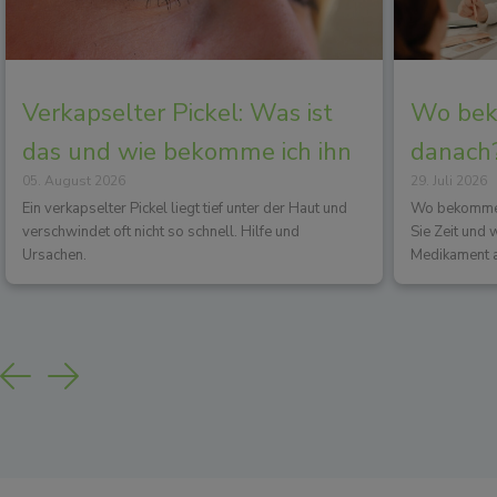
Verkapselter Pickel: Was ist
Wo beko
das und wie bekomme ich ihn
danach?
05. August 2026
29. Juli 2026
los?
Wirkun
Ein verkapselter Pickel liegt tief unter der Haut und
Wo bekommen 
verschwindet oft nicht so schnell. Hilfe und
Sie Zeit und
Ursachen.
Medikament a
Previous
Next