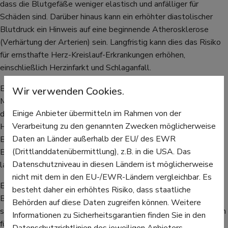
dass die Blutgefäße weniger elastisch und anfälliger für
Schäden sind. Darüber hinaus kann ein erhöhter diastolischer
Blutdruck ein Hinweis auf eine beginnende Atherosklerose
(Verhärtung der Arterien) sein. Langfristig kann dies das Risiko
für ernsthafte Herz-Kreislauf-Erkrankungen erhöhen,
einschließlich Herzinfarkt und Schlaganfall.
Ein erhöhter systolischer Blutdruck hingegen, der bei älteren
Wir verwenden Cookies.
Menschen häufiger auftritt, deutet auf eine erhöhte Belastung
Einige Anbieter übermitteln im Rahmen von der
des Herzens und der Blutgefäße hin und kann das Risiko für
Verarbeitung zu den genannten Zwecken möglicherweise
Herzinfarkt, Schlaganfall und Nierenerkrankungen erhöhen.
Daten an Länder außerhalb der EU/ des EWR
Beide Formen des Bluthochdrucks erfordern eine medizinische
(Drittlanddatenübermittlung), z.B. in die USA. Das
Beurteilung und ggf. eine Behandlung, um das Risiko
Datenschutzniveau in diesen Ländern ist möglicherweise
langfristiger gesundheitlicher Komplikationen zu minimieren.
nicht mit dem in den EU-/EWR-Ländern vergleichbar. Es
Es ist daher nicht korrekt, zu sagen, dass einer der beiden
besteht daher ein erhöhtes Risiko, dass staatliche
Blutdruckwerte wichtiger sei als der andere, da sowohl der
Behörden auf diese Daten zugreifen können. Weitere
systolische als auch der diastolische Druck wichtige Indikatoren
Informationen zu Sicherheitsgarantien finden Sie in den
für die Herz-Kreislauf-Gesundheit sind. Beide Werte können
Datenschutzrichtlinien des jeweiligen Anbieters.