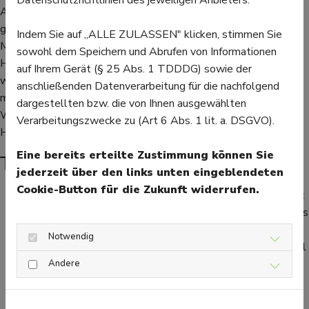
Aufschluss über das Risiko von Herz-Kreislauf-Erkrankungen
geben. Jedoch weisen Studien darauf hin, dass bei älteren
Indem Sie auf „ALLE ZULASSEN" klicken, stimmen Sie
Menschen der systolische Wert oft ein besserer Indikator für
sowohl dem Speichern und Abrufen von Informationen
Herz-Kreislauf-Risiken wie Herzinfarkt und Schlaganfall ist,
auf Ihrem Gerät (§ 25 Abs. 1 TDDDG) sowie der
während bei jüngeren Menschen der diastolische Wert
anschließenden Datenverarbeitung für die nachfolgend
möglicherweise aussagekräftiger ist. Trotzdem werden beide
dargestellten bzw. die von Ihnen ausgewählten
Werte zur Beurteilung des Blutdrucks und der allgemeinen
Verarbeitungszwecke zu (Art 6 Abs. 1 lit. a. DSGVO).
Herzgesundheit herangezogen.
Eine bereits erteilte Zustimmung können Sie
Tipps für Ihre Herzgesundheit
jederzeit über den links unten eingeblendeten
Cookie-Button für die Zukunft widerrufen.
Salzaufnahme reduzieren: Zu viel Salz kann den Blutdruck
erhöhen. Versuchen Sie, Ihre Salzaufnahme auf weniger als
5 - 6 Gramm pro Tag zu beschränken.
Notwendig
Gesunde Ernährung: Eine ausgewogene Ernährung mit viel
Obst und Gemüse, magerem Protein und
Andere
Vollkornprodukten hilft, den Blutdruck zu senken.
Bewegung: Regelmäßige körperliche Aktivität kann den