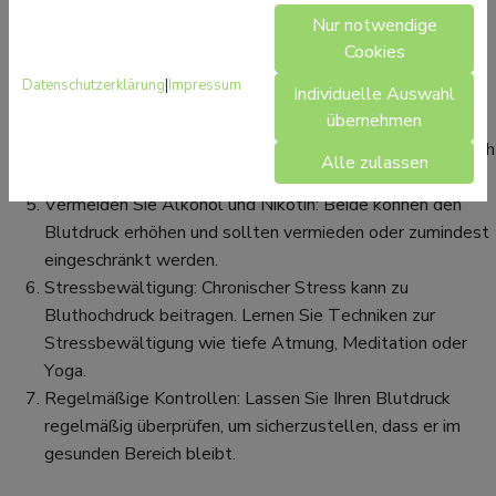
Blutdruck senken und das allgemeine Herz-Kreislauf-
Nur notwendige
System stärken. Versuchen Sie, mindestens 30 Minuten
Cookies
moderate Bewegung an den meisten Tagen der Woche
Datenschutzerklärung
|
Impressum
Individuelle Auswahl
zu bekommen.
übernehmen
Gewichtskontrolle: Übergewicht kann den Blutdruck
erhöhen. Abnehmen und das Gewicht im gesunden Bereich
Alle zulassen
halten, kann helfen, den Blutdruck zu senken.
Vermeiden Sie Alkohol und Nikotin: Beide können den
Blutdruck erhöhen und sollten vermieden oder zumindest
eingeschränkt werden.
Stressbewältigung: Chronischer Stress kann zu
Bluthochdruck beitragen. Lernen Sie Techniken zur
Stressbewältigung wie tiefe Atmung, Meditation oder
Yoga.
Regelmäßige Kontrollen: Lassen Sie Ihren Blutdruck
regelmäßig überprüfen, um sicherzustellen, dass er im
gesunden Bereich bleibt.