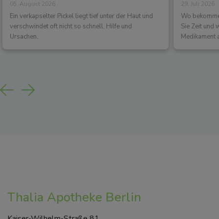
05. August 2026
29. Juli 2026
los?
Wirkun
Ein verkapselter Pickel liegt tief unter der Haut und
Wo bekommen 
verschwindet oft nicht so schnell. Hilfe und
Sie Zeit und
Ursachen.
Medikament a
Previous
Next
Thalia Apotheke Berlin
Kaiser-Wilhelm-Straße 81