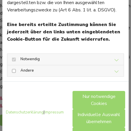
dargestellten bzw. die von Ihnen ausgewählten
Mundtrockenheit oder Müdigkeit. Zudem kann es zu Reaktionen
Verarbeitungszwecke zu (Art 6 Abs. 1 lit. a. DSGVO).
der Haut wie Juckreiz, Rötung oder trockener Haut kommen.
Sollte es zu starken Nebenwirkungen oder allergischen
Eine bereits erteilte Zustimmung können Sie
Reaktionen wie Schleimhautschwellungen oder Atemprobleme
jederzeit über den links unten eingeblendeten
kommen, sollte umgehend ein Arzt aufgesucht werden. Nicht
Cookie-Button für die Zukunft widerrufen.
angewendet werden darf Buscopan bei Kindern unter 6 Jahren,
Muskelschwäche, einer Aufweitung des Dickdarms oder einem
verengten Verdauungstrakt oder verengten Harnwegen und bei
Notwendig
grünem Star. Wechselwirkungen kann es bei der gleichzeitigen
Andere
Einnahme von bronchienerweiternden Medikamenten,
Antidepressiva, Antihistaminika oder Beta-Sympathomimetika
geben.
Nur notwendige
Mehr Gesundheitsinformationen zum Thema 
Cookies
Medikamente/Wirkstoffe finden Sie hier.
Datenschutzerklärung
|
Impressum
Individuelle Auswahl
Zurück
übernehmen