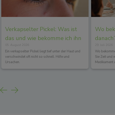
Verkapselter Pickel: Was ist
Wo beko
das und wie bekomme ich ihn
danach?
05. August 2026
29. Juli 2026
los?
Wirkun
Ein verkapselter Pickel liegt tief unter der Haut und
Wo bekommen 
verschwindet oft nicht so schnell. Hilfe und
Sie Zeit und
Ursachen.
Medikament a
Previous
Next