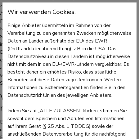
zur Dosierung wenden Sie sich an die Ärztin oder den Arzt, die
Wir verwenden Cookies.
Apothekerin oder den Apotheker. Laut Embryotox, der
Plattform der Charité Berlin, die Empfehlungen für
Einige Anbieter übermitteln im Rahmen von der
Medikamenteneinnahme während der Schwangerschaft und
Verarbeitung zu den genannten Zwecken möglicherweise
Stillzeit gibt, gibt es keine Erfahrungen während der Einnahme
Daten an Länder außerhalb der EU/ des EWR
in der Stillzeit. Bei einer strengen Indikationsstellung kann
(Drittlanddatenübermittlung), z.B. in die USA. Das
Buscopan während der gesamten Schwangerschaft
Datenschutzniveau in diesen Ländern ist möglicherweise
eingenommen werden. Insgesamt sollten sowohl Tabletten
nicht mit dem in den EU-/EWR-Ländern vergleichbar. Es
als auch Zäpfchen nicht länger als fünf Tage eingenommen
besteht daher ein erhöhtes Risiko, dass staatliche
werden, um zu verhindern, dass die eigentlichen Ursachen der
Behörden auf diese Daten zugreifen können. Weitere
Schmerzen übersehen werden.
Informationen zu Sicherheitsgarantien finden Sie in den
Wechsel- und Nebenwirkungen
Datenschutzrichtlinien des jeweiligen Anbieters.
möglich
Indem Sie auf „ALLE ZULASSEN" klicken, stimmen Sie
sowohl dem Speichern und Abrufen von Informationen
Buscopan hat neben der gewünschten Wirkung auch Wechsel-
auf Ihrem Gerät (§ 25 Abs. 1 TDDDG) sowie der
und Nebenwirkungen. Zu den Nebenwirkungen gehören
anschließenden Datenverarbeitung für die nachfolgend
Blutdruckabfall, Schwindel, Übelkeit und Erbrechen,