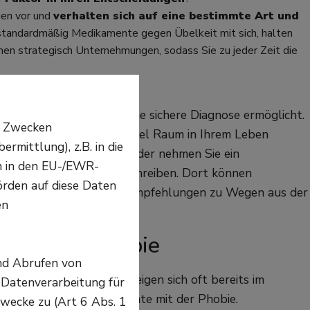
hen vor und
verhalten sich auf eine bestimmte Art und
 standardmäßig Medikamente gegen Übelkeit mit sich, halten
en strategisch Unternehmungen, sodass Sie zu jeder Zeit die
stisches Schema
, das eine sichere Diagnose ermöglicht.
n Zwecken
Erbrechen ungewöhnlich viel Raum in Ihrem Leben
mittlung), z.B. in die
sprechen mit Ihrem Arzt oder nehmen Sie ein
em in den EU-/EWR-
em Sie Ihre Situation beschreiben. Dort können
örden auf diese Daten
 eine Einschätzung und Empfehlungen zu Wegen aus der
en
chen der Phobie
nd Abrufen von
kannt
. Erste Symptome zeigen sich oft bereits im
 Datenverarbeitung für
eine langjährige Geschichte mit der Phobie.
wecke zu (Art 6 Abs. 1