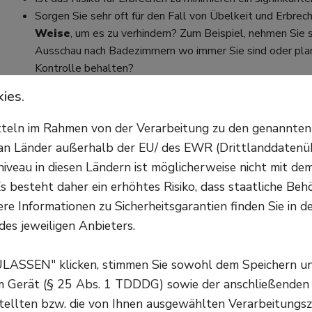
Sorgen Sie sehr oft für den Fall von Übelkeit und Erbrec
Weise
, um es zu verhindern? Zum Beispiel, nehmen Sie
Ausschau nach Badezimmern wo immer Sie sind oder plan
Kontrolle behalten?
ies.
Wichtig
: Diese Faktoren sind
Hinweise, kein diagno
itteln im Rahmen von der Verarbeitung zu den genannte
Wenn Sie das Gefühl haben, dass Ihre Sorge vor dem 
n Länder außerhalb der EU/ des EWR (Drittlanddatenüber
einnimmt, und/oder Sie
sich davon belastet fühlen
, 
veau in diesen Ländern ist möglicherweise nicht mit d
psychotherapeutisches Erstgespräch
in Anspruch, in d
s besteht daher ein erhöhtes Risiko, dass staatliche Beh
Therapeuten Ihnen nach einem ausführlichen Gespräch
re Informationen zu Sicherheitsgarantien finden Sie in d
Belastung geben.
des jeweiligen Anbieters.
Woher kommt die Angst? Ursa
ULASSEN" klicken, stimmen Sie sowohl dem Speichern u
Die genauen Ursachen der Emetophobie sind
nicht be
em Gerät (§ 25 Abs. 1 TDDDG) sowie der anschließenden
Kindesalter
(um 10 Jahre) und viele Betroffene haben 
tellten bzw. die von Ihnen ausgewählten Verarbeitungsz