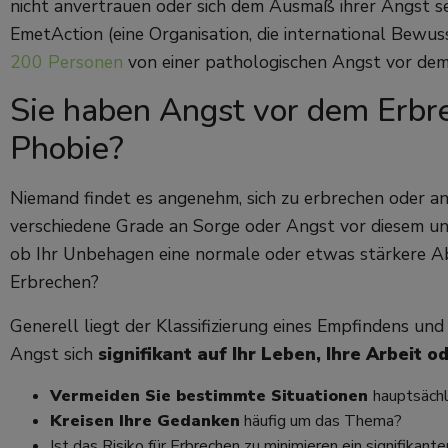
nicht anvertrauen oder sich dem Ausmaß ihrer Angst se
EmetAction (eine Organisation, die international Bewuss
200 Personen
von einer pathologischen Angst vor dem
Sie haben Angst vor dem Erbre
Phobie?
Niemand findet es angenehm, sich zu erbrechen oder a
verschiedene Grade an Sorge oder Angst vor diesem un
ob Ihr Unbehagen eine normale oder etwas stärkere Ab
Erbrechen?
Generell liegt der Klassifizierung eines Empfindens und
Angst sich
signifikant auf Ihr Leben, Ihre Arbeit 
Vermeiden Sie bestimmte Situationen
hauptsächl
Kreisen Ihre Gedanken
häufig um das Thema?
Ist das Risiko für Erbrechen zu minimieren ein signifikant