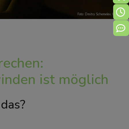
Öffn
Foto:
Dmitry Schemelev
,
Unsplash
Kont
rechen:
nden ist möglich
 das?