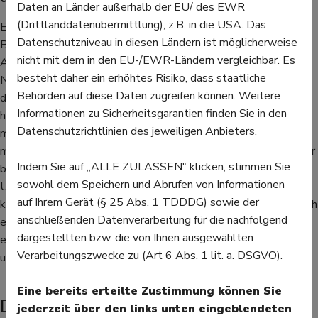
Daten an Länder außerhalb der EU/ des EWR
(Drittlanddatenübermittlung), z.B. in die USA. Das
Es gab bereits Studien, die zu dem Schluss kamen, dass
Datenschutzniveau in diesen Ländern ist möglicherweise
Bewegung das Demenzrisiko zwar mindert, aber körperliche
nicht mit dem in den EU-/EWR-Ländern vergleichbar. Es
Arbeit das Demenzrisiko erhöht. Eine weitere Studie aus
besteht daher ein erhöhtes Risiko, dass staatliche
Norwegen scheint das zu bestätigen: Demnach haben Männer,
Behörden auf diese Daten zugreifen können. Weitere
die zwischen 40 und 60 einen körperlich anstrengenden Job
Informationen zu Sicherheitsgarantien finden Sie in den
haben, ein höheres Risiko, an Demenz zu erkranken, als Männer
Datenschutzrichtlinien des jeweiligen Anbieters.
mit einem Job im Büro. Menschen mit einem anstrengenden Job
mit wenig Kontrolle über das Berufsleben schneiden schlechter
Indem Sie auf „ALLE ZULASSEN" klicken, stimmen Sie
bei Kognitiv-Tests ab. Die Forscher vermuten, dass auch die
sowohl dem Speichern und Abrufen von Informationen
Unsicherheit eine Auswirkung auf das Demenzrisiko haben
auf Ihrem Gerät (§ 25 Abs. 1 TDDDG) sowie der
könnte. Dazu ist bereits erforscht, dass Depressionen oder auch
anschließenden Datenverarbeitung für die nachfolgend
ein mangelnder Lebenssinn das Risiko erhöhen, an Demenz zu
dargestellten bzw. die von Ihnen ausgewählten
erkranken. Deshalb könnte es helfen, auf eine gesunde Psyche
Verarbeitungszwecke zu (Art 6 Abs. 1 lit. a. DSGVO).
und auch auf einen gesunden Körper zu achten.
Eine bereits erteilte Zustimmung können Sie
Diese Symptome deuten auf eine
jederzeit über den links unten eingeblendeten