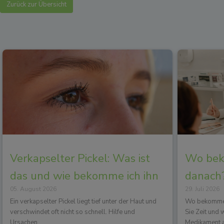
Zurück zur Übersicht
Verkapselter Pickel: Was ist
Wo beko
das und wie bekomme ich ihn
danach?
05. August 2026
29. Juli 2026
los?
Wirkun
Ein verkapselter Pickel liegt tief unter der Haut und
Wo bekommen 
verschwindet oft nicht so schnell. Hilfe und
Sie Zeit und
Ursachen.
Medikament a