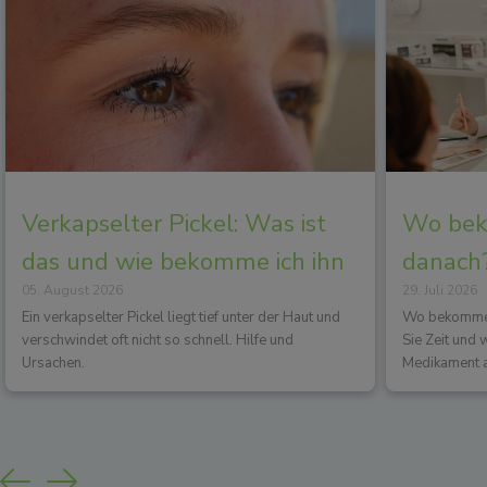
Verkapselter Pickel: Was ist
Wo beko
das und wie bekomme ich ihn
danach?
05. August 2026
29. Juli 2026
los?
Wirkun
Ein verkapselter Pickel liegt tief unter der Haut und
Wo bekommen 
verschwindet oft nicht so schnell. Hilfe und
Sie Zeit und
Ursachen.
Medikament a
Previous
Next