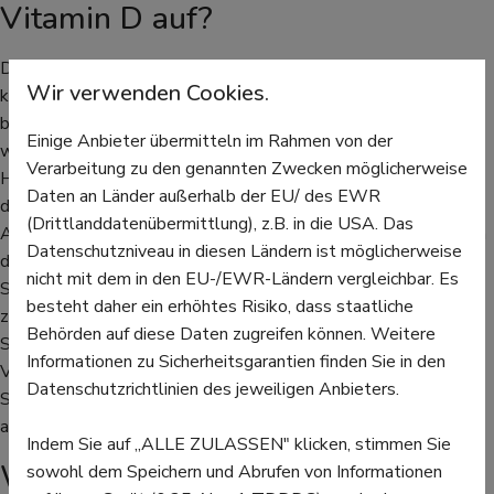
Vitamin D auf?
Doch wie viel Vitamin D ist nötig, um gesund durchs Leben zu
Wir verwenden Cookies.
kommen? 20 Mikrogramm sollten ausreichen, Säuglinge
brauchen ca. 10 Mikrogramm pro Tag. Ausreichend gebildet
Einige Anbieter übermitteln im Rahmen von der
wird es, wenn man an sonnigen Tagen - je nach
Verarbeitung zu den genannten Zwecken möglicherweise
Hautbeschaffenheit - 5 bis 25 Minuten draußen verbringt und
Daten an Länder außerhalb der EU/ des EWR
dabei Gesicht, Hände, Arme und Beine unbedeckt sind.
(Drittlanddatenübermittlung), z.B. in die USA. Das
Allgemein gilt, dass genug Vitamin D dann gebildet wird, wenn
Datenschutzniveau in diesen Ländern ist möglicherweise
der Schatten kürzer ist, als wir selbst groß sind - dann ist die
nicht mit dem in den EU-/EWR-Ländern vergleichbar. Es
Sonneneinstrahlung hoch genug. Das ist in unseren Regionen
besteht daher ein erhöhtes Risiko, dass staatliche
zwischen April und Oktober der Fall. Besonders viele
Behörden auf diese Daten zugreifen können. Weitere
Sommertage mit blauem Himmel reichen also aus, um den
Informationen zu Sicherheitsgarantien finden Sie in den
Vitamin-D-Speicher gut aufzufüllen. Doch Achtung: Vor allem
Datenschutzrichtlinien des jeweiligen Anbieters.
Säuglinge und kleine Kinder sollten nie ungeschützt der Sonne
ausgesetzt werden.
Indem Sie auf „ALLE ZULASSEN" klicken, stimmen Sie
Wann muss Vitamin D zusätzlich
sowohl dem Speichern und Abrufen von Informationen