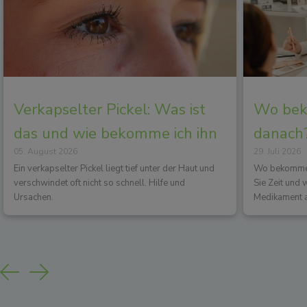
Verkapselter Pickel: Was ist
Wo beko
das und wie bekomme ich ihn
danach?
05. August 2026
29. Juli 2026
los?
Wirkun
Ein verkapselter Pickel liegt tief unter der Haut und
Wo bekommen 
verschwindet oft nicht so schnell. Hilfe und
Sie Zeit und
Ursachen.
Medikament a
Previous
Next