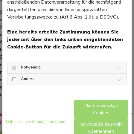
anschließenden Datenverarbeitung für die nachfolgend
dargestellten bzw. die von Ihnen ausgewählten
Sollten bei einer Tastuntersuchung Auffälligkeiten entdeckt
Verarbeitungszwecke zu (Art 6 Abs. 1 lit. a. DSGVO).
werden oder treten Schmerzen in der Brust auf, wird eine
Mammographie auch jetzt schon vor dem 50. Lebensjahr
Eine bereits erteilte Zustimmung können Sie
durchgeführt und von der Krankenkasse bezahlt. Bei der
jederzeit über den links unten eingeblendeten
familiären Vorbelastung wird die regelmäßige Mammographie
Cookie-Button für die Zukunft widerrufen.
bereits ab 40 Jahren empfohlen. Wenn der Verdacht auf
Brustkrebs vorliegt, wird eine Gewebeprobe aus der Brust
entnommen. Im frühen Stadium sind die Heilungschancen gut,
Notwendig
meist wird der Tumor und das umliegende Gewebe operativ
entfernt. Je nach Schwere der Brustkrebs-Erkrankung kann
Andere
außerdem eine Bestrahlung, eine Hormon- oder Chemotherapie
nötig sein.
Nur notwendige
Cookies
Mehr Gesundheitsinformationen zum Thema Frauengesundheit 
Datenschutzerklärung
|
Impressum
finden Sie hier.
Individuelle Auswahl
übernehmen