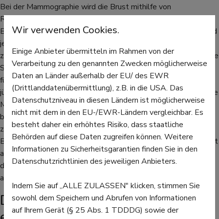
Bei der Mammographie wird die Brust mithilfe von
Röntgenstrahlen untersucht. So lassen sich Veränderungen im
Wir verwenden Cookies.
Brustgewebe erkennen. Bei der ambulanten Untersuchung wird
jede Brust zwischen zwei Plexiglas-Scheiben
Einige Anbieter übermitteln im Rahmen von der
zusammengedrückt und von verschiedenen Seiten geröntgt. Die
Verarbeitung zu den genannten Zwecken möglicherweise
Strahlenbelastung ist dabei äußerst gering, so das Bundesamt
Daten an Länder außerhalb der EU/ des EWR
für Strahlenschutz (BfS). Allerdings ist das Brustgewebe bei
(Drittlanddatenübermittlung), z.B. in die USA. Das
jüngeren Frauen dichter, so sind einige Veränderungen durch eine
Datenschutzniveau in diesen Ländern ist möglicherweise
Mammographie nicht zu entdecken. Unter Umständen - etwa
nicht mit dem in den EU-/EWR-Ländern vergleichbar. Es
bei einem familiären Risiko, an Brustkrebs zu erkranken - wird
besteht daher ein erhöhtes Risiko, dass staatliche
zusätzlich eine regelmäßige Ultraschall-Untersuchung der
Behörden auf diese Daten zugreifen können. Weitere
Brust empfohlen. Frauen sollten sich auch in jedem Alter selbst
Informationen zu Sicherheitsgarantien finden Sie in den
abtasten. Dazu können Ärzte eine Anleitung geben. Auch bei
Datenschutzrichtlinien des jeweiligen Anbieters.
den Untersuchungen beim Gynäkologen wird die Brust
abgetastet, um Gewebeveränderungen zu finden.
Indem Sie auf „ALLE ZULASSEN" klicken, stimmen Sie
Das passiert, wenn Brustkrebs
sowohl dem Speichern und Abrufen von Informationen
auf Ihrem Gerät (§ 25 Abs. 1 TDDDG) sowie der
entdeckt wird