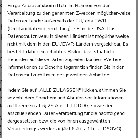
drücken. Tipp:
Messen Sie in beiden Ohren und
Einige Anbieter übermitteln im Rahmen von der
dokumentieren Sie den höheren Wert.
Verarbeitung zu den genannten Zwecken möglicherweise
Daten an Länder außerhalb der EU/ des EWR
Hausmittel gegen Fieber bei
(Drittlanddatenübermittlung), z.B. in die USA. Das
Kindern
Datenschutzniveau in diesen Ländern ist möglicherweise
nicht mit dem in den EU-/EWR-Ländern vergleichbar. Es
Es gibt einige bewährte Hausmittel, mit denen Sie niedrigeres
besteht daher ein erhöhtes Risiko, dass staatliche
Fieber etwas senken können. Das ist nicht immer notwendig:
Behörden auf diese Daten zugreifen können. Weitere
Wenn Ihr Kind schon einmal einen
Fieberkrampf
hatte
Informationen zu Sicherheitsgarantien finden Sie in den
(Absprache mit Arzt/Ärztin halten!), deutlich unter längerem
Datenschutzrichtlinien des jeweiligen Anbieters.
Fieber leidet oder sehr schlapp und quengelig ist, können
leichte fiebersenkende Maßnahmen Erleichterung bringen. Bei
Indem Sie auf „ALLE ZULASSEN" klicken, stimmen Sie
Babys unter 3 Monaten muss immer ein Arzt/eine Ärztin
sowohl dem Speichern und Abrufen von Informationen
konsultiert werden.
auf Ihrem Gerät (§ 25 Abs. 1 TDDDG) sowie der
anschließenden Datenverarbeitung für die nachfolgend
Wichtig ist, dass das Kind
ausreichend Flüssigkeit
zu sich
dargestellten bzw. die von Ihnen ausgewählten
nimmt. Fieber trocknet den Körper aus. Bieten Sie öfter das
Verarbeitungszwecke zu (Art 6 Abs. 1 lit. a. DSGVO).
Stillen an bzw. Wasser oder ungesüßten Tee für ältere Babys.