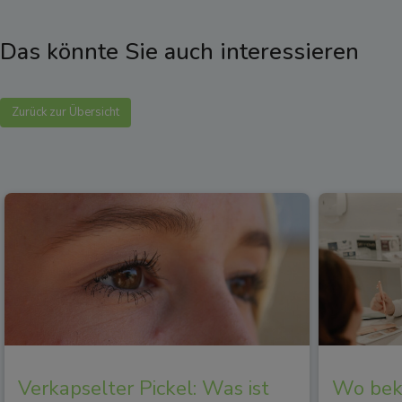
Das könnte Sie auch interessieren
Zurück zur Übersicht
Verkapselter Pickel: Was ist
Wo beko