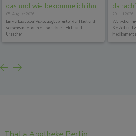
das und wie bekomme ich ihn
danach?
05. August 2026
29. Juli 2026
los?
Wirkun
Ein verkapselter Pickel liegt tief unter der Haut und
Wo bekommen 
verschwindet oft nicht so schnell. Hilfe und
Sie Zeit und
Ursachen.
Medikament a
Previous
Next
Thalia Apotheke Berlin