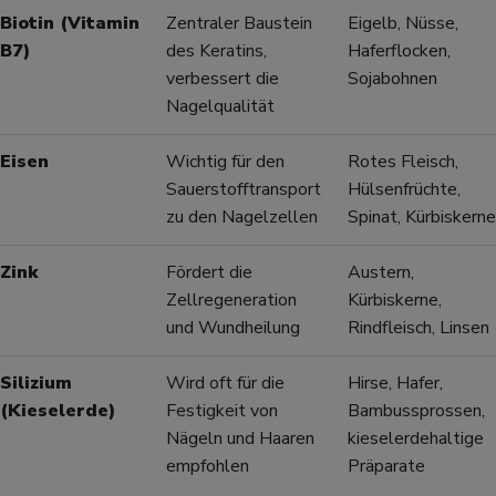
Biotin (Vitamin
Zentraler Baustein
Eigelb, Nüsse,
B7)
des Keratins,
Haferflocken,
verbessert die
Sojabohnen
Nagelqualität
Eisen
Wichtig für den
Rotes Fleisch,
Sauerstofftransport
Hülsenfrüchte,
zu den Nagelzellen
Spinat, Kürbiskerne
Zink
Fördert die
Austern,
Zellregeneration
Kürbiskerne,
und Wundheilung
Rindfleisch, Linsen
Silizium
Wird oft für die
Hirse, Hafer,
(Kieselerde)
Festigkeit von
Bambussprossen,
Nägeln und Haaren
kieselerdehaltige
empfohlen
Präparate