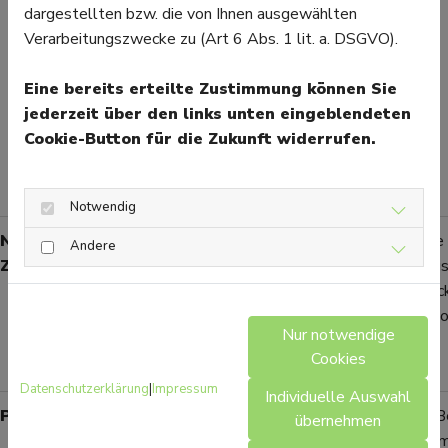
dargestellten bzw. die von Ihnen ausgewählten
brüchig
Verarbeitungszwecke zu (Art 6 Abs. 1 lit. a. DSGVO).
werden,
manchmal in
Eine bereits erteilte Zustimmung können Sie
Kombination
jederzeit über den links unten eingeblendeten
mit
Cookie-Button für die Zukunft widerrufen.
Haarausfall
oder
Müdigkeit
Notwendig
Nährstoffmängel (Biotin,
Allgemeine
Gezielte
Andere
Zink)
Schwächung
Nahrungs
der
nach Rüc
Nagelstruktur,
oder Apo
Nur notwendige
langsames
Cookies
Wachstum
Datenschutzerklärung
|
Impressum
Individuelle Auswahl
Pilzinfektion (Nagelpilz)
Der Nagel
Lokale B
übernehmen
wird dick,
Antipilzm