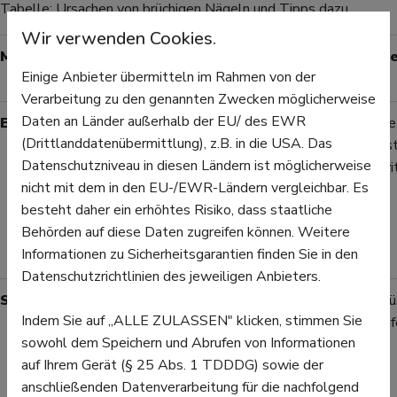
Tabelle: Ursachen von brüchigen Nägeln und Tipps dazu
Wir verwenden Cookies.
Mögliche Ursache
Symptome
Was Sie
Einige Anbieter übermitteln im Rahmen von der
am Nagel
Verarbeitung zu den genannten Zwecken möglicherweise
Daten an Länder außerhalb der EU/ des EWR
Eisenmangel (Anämie)
Dünne,
Ärztlich
(Drittlanddatenübermittlung), z.B. in die USA. Das
weiche,
(Bluttes
Datenschutzniveau in diesen Ländern ist möglicherweise
löffelförmige
des Ferr
nicht mit dem in den EU-/EWR-Ländern vergleichbar. Es
Nägel
besteht daher ein erhöhtes Risiko, dass staatliche
(Koilonychie),
Behörden auf diese Daten zugreifen können. Weitere
extreme
Informationen zu Sicherheitsgarantien finden Sie in den
Brüchigkeit
Datenschutzrichtlinien des jeweiligen Anbieters.
Schilddrüsenfehlfunktionen
Bei Über-
Schilddr
Indem Sie auf „ALLE ZULASSEN" klicken, stimmen Sie
oder
Arzt prüf
sowohl dem Speichern und Abrufen von Informationen
Unterfunktion
auf Ihrem Gerät (§ 25 Abs. 1 TDDDG) sowie der
können Nägel
anschließenden Datenverarbeitung für die nachfolgend
ebenfalls