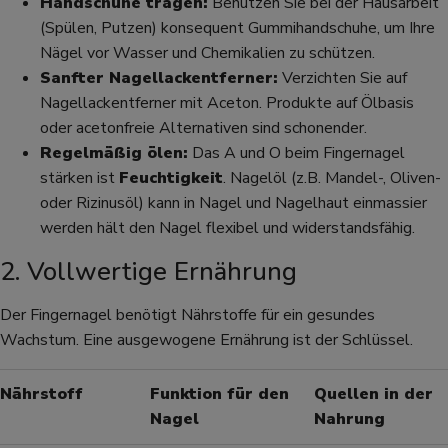
Handschuhe tragen:
Benutzen Sie bei der Hausarbeit
(Spülen, Putzen) konsequent Gummihandschuhe, um Ihre
Nägel vor Wasser und Chemikalien zu schützen.
Sanfter Nagellackentferner:
Verzichten Sie auf
Nagellackentferner mit Aceton. Produkte auf Ölbasis
oder acetonfreie Alternativen sind schonender.
Regelmäßig ölen:
Das A und O beim Fingernagel
stärken ist
Feuchtigkeit
. Nagelöl (z.B. Mandel-, Oliven-
oder Rizinusöl) kann in Nagel und Nagelhaut einmassier
werden hält den Nagel flexibel und widerstandsfähig.
2. Vollwertige Ernährung
Der Fingernagel benötigt Nährstoffe für ein gesundes
Wachstum. Eine ausgewogene Ernährung ist der Schlüssel.
Nährstoff
Funktion für den
Quellen in der
Nagel
Nahrung