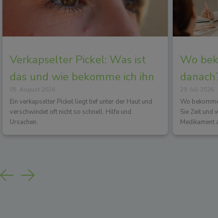
Verkapselter Pickel: Was ist
Wo beko
das und wie bekomme ich ihn
danach?
05. August 2026
29. Juli 2026
los?
Wirkun
Ein verkapselter Pickel liegt tief unter der Haut und
Wo bekommen 
verschwindet oft nicht so schnell. Hilfe und
Sie Zeit und
Ursachen.
Medikament a
Previous
Next