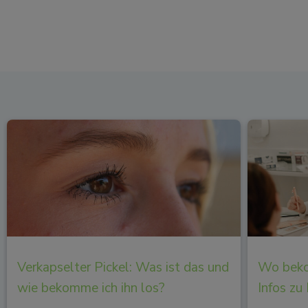
Verkapselter Pickel: Was ist das und
Wo beko
wie bekomme ich ihn los?
Infos zu