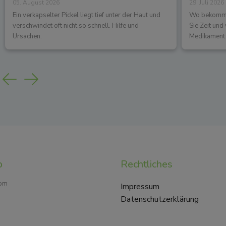
05. August 2026
29. Juli 2026
Ein verkapselter Pickel liegt tief unter der Haut und
Wo bekommen
verschwindet oft nicht so schnell. Hilfe und
Sie Zeit un
Ursachen.
Medikament 
Previous
Next
p
Rechtliches
com
Impressum
Datenschutzerklärung