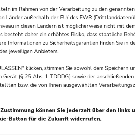
wieder in den Körper bringen.
itteln im Rahmen von der Verarbeitung zu den genannte
n Länder außerhalb der EU/ des EWR (Drittlanddatenüber
veau in diesen Ländern ist möglicherweise nicht mit d
Sie haben Fragen zu Tipps bei Hitze? Gesundheits-Experten un
s besteht daher ein erhöhtes Risiko, dass staatliche Beh
gelangen Sie zur Expertensuche.
re Informationen zu Sicherheitsgarantien finden Sie in d
des jeweiligen Anbieters.
Einen kühlen Raum od
ULASSEN" klicken, stimmen Sie sowohl dem Speichern u
Schatten aufsuchen
em Gerät (§ 25 Abs. 1 TDDDG) sowie der anschließenden
tellten bzw. die von Ihnen ausgewählten Verarbeitungsz
Ratsam ist es natürlich, sich nicht in der Hitze, schon 
das kann der Gesundheit massiv schaden. Wenn man sch
einen Schattenplatz suchen. Und wer sich draußen bew
e Zustimmung können Sie jederzeit über den links 
Schwimmbad tun. Wem auch das zu viel ist, die oder de
ie-Button für die Zukunft widerrufen.
halten und sich darin aufzuhalten. Die Sonne sollte m
oder dem Haus gehalten werden. Zuverlässige Abkühlung