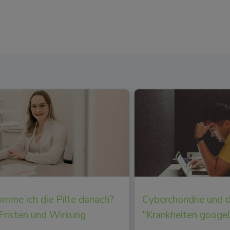
mme ich die Pille danach?
Cyberchondrie und 
 Fristen und Wirkung
"Krankheiten googe