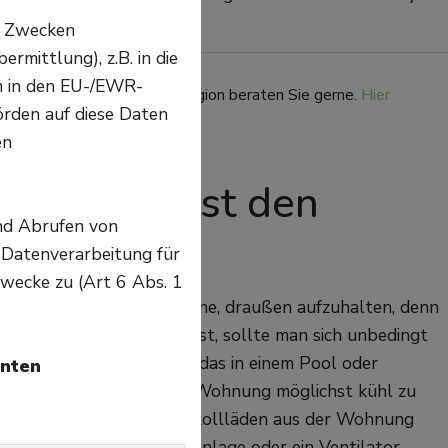
n Zwecken
mittlung), z.B. in die
em in den EU-/EWR-
d -Expertinnen aus Ihrer Region beraten Sie gerne.
Hier
örden auf diese Daten
en
er zumindest den
nd Abrufen von
 Datenverarbeitung für
wecke zu (Art 6 Abs. 1
gar nicht in der prallen Sonne, draußen aufzuhalten, denn
on draußen unterwegs ist, sollte man sich unbedingt
egen möchte, der sollte das in einem Pool oder
unten
r sollte versuchen, seine Wohnung möglichst kühl zu
ithilfe von geschlossenen Rollläden aus der Wohnung
 verspricht eine Klimaanlage oder ein Ventilator.