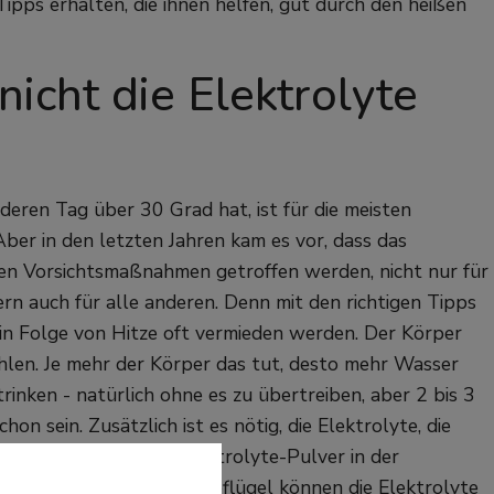
Tipps erhalten, die ihnen helfen, gut durch den heißen
icht die Elektrolyte
eren Tag über 30 Grad hat, ist für die meisten
ber in den letzten Jahren kam es vor, dass das
en Vorsichtsmaßnahmen getroffen werden, nicht nur für
rn auch für alle anderen. Denn mit den richtigen Tipps
n Folge von Hitze oft vermieden werden. Der Körper
ühlen. Je mehr der Körper das tut, desto mehr Wasser
inken - natürlich ohne es zu übertreiben, aber 2 bis 3
on sein. Zusätzlich ist es nötig, die Elektrolyte, die
zu gibt es spezielle Elektrolyte-Pulver in der
n, grünes Gemüse oder Geflügel können die Elektrolyte