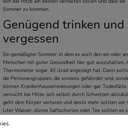
sich bei Hitze am besten verhalten sollen und dass sie 
Sommer zu kommen.
Genügend trinken und n
vergessen
Ein gemäßigter Sommer, in dem es auch den ein oder and
Menschen mit guter Gesundheit hier gut auszuhalten. A
Thermometer sogar 40 Grad angezeigt hat. Dann sollt
die Personengruppen, die sowieso gefährdet sind, sonde
können Krankenhauseinweisungen oder gar Todesfälle i
versucht bei Hitze, sich selbst durch Schwitzen abzuk
geht dem Körper verloren und desto mehr sollten wir tr
Liter Wasser, dünne Saftschorlen oder Tee sollten es sch
ebenfalls ausgeschwitzt werden, wieder aufzufüllen. Da
ies.
Apotheke, aber auch salzige Nahrungsmittel, Aprikose