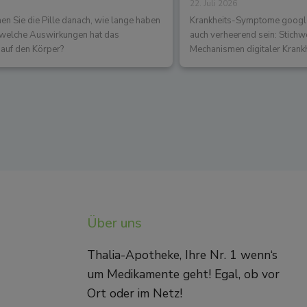
22. Juli 2026
 Sie die Pille danach, wie lange haben
Krankheits-Symptome googlen
d welche Auswirkungen hat das
auch verheerend sein: Stichw
auf den Körper?
Mechanismen digitaler Krank
Über uns
Thalia-Apotheke, Ihre Nr. 1 wenn‘s
um Medikamente geht! Egal, ob vor
Ort oder im Netz!