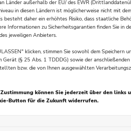
n Länder außerhalb der EU/ des EWR (Drittlanddatenüber
mithilfe der ABCDE-Regel erkennen:
veau in diesen Ländern ist möglicherweise nicht mit d
Asymmetrie
: Gesunde Muttermale sind meist symmetri
s besteht daher ein erhöhtes Risiko, dass staatliche Beh
Warnsignal sein.
re Informationen zu Sicherheitsgarantien finden Sie in d
Begrenzung
: Ein Muttermal sollte einen klaren Rand
des jeweiligen Anbieters.
auf Hautkrebs hindeuten.
Colour = Farbe
: Weist ein Muttermal mehrere Farben a
ULASSEN" klicken, stimmen Sie sowohl dem Speichern u
Durchmesser
: Ein Muttermal sollte an der breitesten
em Gerät (§ 25 Abs. 1 TDDDG) sowie der anschließenden
können auch kleiner sein.
Erhabenheit
: Wenn das Muttermal mehr als einen Millim
tellten bzw. die von Ihnen ausgewählten Verarbeitungsz
jeden Fall beobachtet werden.
e Zustimmung können Sie jederzeit über den links 
Veränderungen sollte
ie-Button für die Zukunft widerrufen.
werden