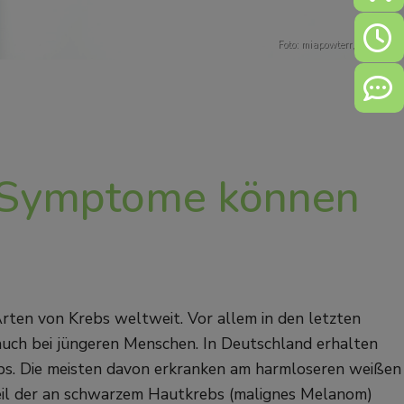
Öffn
Foto: miapowterr,
Pixabay
Kont
 Symptome können
Arten von Krebs weltweit. Vor allem in den letzten
 auch bei jüngeren Menschen. In Deutschland erhalten
bs. Die meisten davon erkranken am harmloseren weißen
teil der an schwarzem Hautkrebs (malignes Melanom)