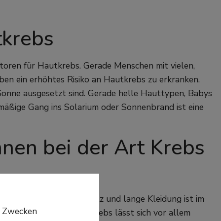
tkrebs
toren für Hautkrebs. Gerade Menschen mit vielen,
en ein erhöhtes Risiko an Hautkrebs zu erkranken.
 Sonne ausgesetzt sind. Gerade helle Hauttypen, Babys
mäßige Gang ins Solarium oder Sonnenbrand ist eine
en bei der Art Krebs
exposition, Sonnenschutz und lange Kleidung ist im
n Zwecken
chtig. Schwarzer Hautkrebs lässt sich vor allem