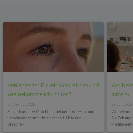
Verkapselter Pickel: Was ist das und
Wo beko
wie bekomme ich ihn los?
Infos zu
05. August 2026
29. Juli 2026
Ein verkapselter Pickel liegt tief unter der Haut und
Wo bekommen
verschwindet oft nicht so schnell. Hilfe und
Sie Zeit un
Ursachen.
Medikament 