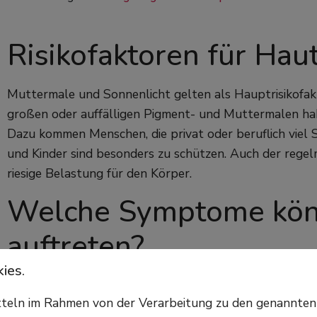
Risikofaktoren für Hau
Muttermale und Sonnenlicht gelten als Hauptrisikofak
großen oder auffälligen Pigment- und Muttermalen hab
Dazu kommen Menschen, die privat oder beruflich viel
und Kinder sind besonders zu schützen. Auch der regel
riesige Belastung für den Körper.
Welche Symptome könn
auftreten?
ies.
Neben der Vorbeugung durch möglichst geringe Sonnen
itteln im Rahmen von der Verarbeitung zu den genannte
Kampf gegen den Krebs vor allem die Früherkennung wi