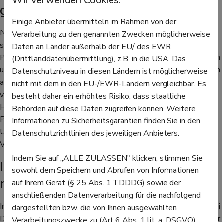
Wir verwenden Cookies.
gut eincremen
Einige Anbieter übermitteln im Rahmen von der
Nach dem Duschen sollte die Haut nicht abgerubbelt, sondern
Verarbeitung zu den genannten Zwecken möglicherweise
sanft abgetrocknet werden. Allerdings müssen Diabetes-
Daten an Länder außerhalb der EU/ des EWR
Patienten gründlich vorgehen: Zwischenräume zwischen Fingern
(Drittlanddatenübermittlung), z.B. in die USA. Das
und Zehen oder der Bereich unter den Brüsten sollten gründlich
Datenschutzniveau in diesen Ländern ist möglicherweise
abgetrocknet werden, da sich sonst Keime und Pilze besser
nicht mit dem in den EU-/EWR-Ländern vergleichbar. Es
vermehren können. Die anschließende Pflege für die trockene
besteht daher ein erhöhtes Risiko, dass staatliche
Haut sollte mit geeigneten Produkten geschehen. Geeignete
Behörden auf diese Daten zugreifen können. Weitere
Produkte zur Hautpflege sind solche mit Inhaltsstoffen wie
Informationen zu Sicherheitsgarantien finden Sie in den
Urea, Jojoba- oder Nachtkerzen-Öl, Milchsäure, Dexpanthenol,
Datenschutzrichtlinien des jeweiligen Anbieters.
Vitamin E oder Glycerin.
Indem Sie auf „ALLE ZULASSEN" klicken, stimmen Sie
Im Sommer braucht die Haut noch
sowohl dem Speichern und Abrufen von Informationen
mehr Pflege
auf Ihrem Gerät (§ 25 Abs. 1 TDDDG) sowie der
anschließenden Datenverarbeitung für die nachfolgend
Im Sommer ist der gesamte Körper und damit auch die Haut bei
dargestellten bzw. die von Ihnen ausgewählten
Diabetes besonders beansprucht. In der Hitze sollte noch mehr
Verarbeitungszwecke zu (Art 6 Abs. 1 lit. a. DSGVO).