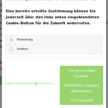
getrunken werden als sonst, da die Feuchtigkeit nicht nur über
den Urin, sondern auch beim Schwitzen ausgeschieden wird.
Eine bereits erteilte Zustimmung können Sie
Nicht nur bei Diabetes sollte die Haut immer gut und mit
jederzeit über den links unten eingeblendeten
ausreichendem Schutzfaktor eingecremt werden. Oder man hält
Cookie-Button für die Zukunft widerrufen.
sich besser gleich im Schatten statt in der prallen Sonne auf.
Auch nach dem Sonnenbaden sollte die Haut bei Diabetes eine
Notwendig
extra Portion Pflege bekommen und gut mit
feuchtigkeitsspendenden Mitteln eingecremt werden.
Andere
Mehr Gesundheitsinformationen zum Thema Diabetes finden 
Sie hier.
Nur notwendige
Cookies
Zurück
Datenschutzerklärung
|
Impressum
Individuelle Auswahl
übernehmen
Alle zulassen