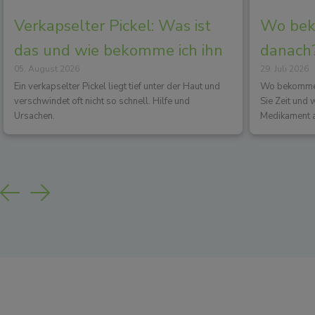
Verkapselter Pickel: Was ist
Wo beko
das und wie bekomme ich ihn
danach?
05. August 2026
29. Juli 2026
los?
Wirkun
Ein verkapselter Pickel liegt tief unter der Haut und
Wo bekommen 
verschwindet oft nicht so schnell. Hilfe und
Sie Zeit und
Ursachen.
Medikament a
Previous
Next