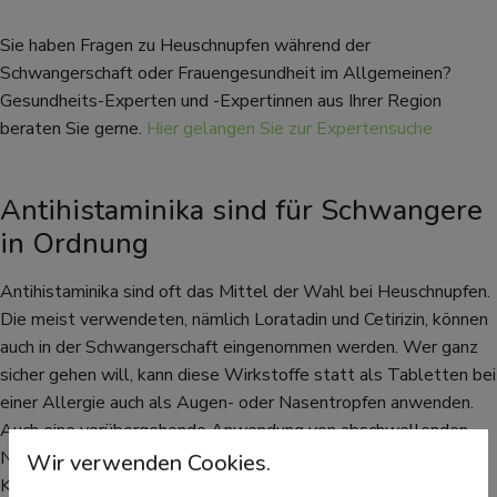
Sie haben Fragen zu Heuschnupfen während der
Schwangerschaft oder Frauengesundheit im Allgemeinen?
Gesundheits-Experten und -Expertinnen aus Ihrer Region
beraten Sie gerne.
Hier gelangen Sie zur Expertensuche.
Antihistaminika sind für Schwangere
in Ordnung
Antihistaminika sind oft das Mittel der Wahl bei Heuschnupfen.
Die meist verwendeten, nämlich Loratadin und Cetirizin, können
auch in der Schwangerschaft eingenommen werden. Wer ganz
sicher gehen will, kann diese Wirkstoffe statt als Tabletten bei
einer Allergie auch als Augen- oder Nasentropfen anwenden.
Auch eine vorübergehende Anwendung von abschwellenden
Nasentropfen ist möglich, allerdings nur für wenige Tage.
Wir verwenden Cookies.
Kortison-Sprays können bei einer Allergie ebenfalls weiter