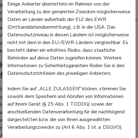
Einige Anbieter übermitteln im Rahmen von der
genommen werden, besonders, wenn ein allergisches Asthma
Verarbeitung zu den genannten Zwecken möglicherweise
vorliegt. Die Mittel der Wahl wären hier Budesonid und
Daten an Länder außerhalb der EU/ des EWR
Salbutamol. Die Anwendung egal welcher Medikamente sollte
(Drittlanddatenübermittlung), z.B. in die USA. Das
auf jeden Fall vorher mit der Ärztin oder dem Arzt, der
Datenschutzniveau in diesen Ländern ist möglicherweise
Apothekerin oder dem Apotheker abgesprochen werden, um
nicht mit dem in den EU-/EWR-Ländern vergleichbar. Es
sicherzugehen, dass und wie lange sie in der Schwangerschaft
besteht daher ein erhöhtes Risiko, dass staatliche
eingenommen werden dürfen.
Behörden auf diese Daten zugreifen können. Weitere
Hyposensibilisierung kann
Informationen zu Sicherheitsgarantien finden Sie in den
fortgesetzt werden
Datenschutzrichtlinien des jeweiligen Anbieters.
Indem Sie auf „ALLE ZULASSEN" klicken, stimmen Sie
Wer unter schon länger unter einer starken Allergie leidet, hat
sowohl dem Speichern und Abrufen von Informationen
vielleicht schon vor der Schwangerschaft mit einer
auf Ihrem Gerät (§ 25 Abs. 1 TDDDG) sowie der
Hyposensibilisierung begonnen. Diese dauert oft mehrere Jahre
anschließenden Datenverarbeitung für die nachfolgend
und kann in der Schwangerschaft in der Regel fortgesetzt
dargestellten bzw. die von Ihnen ausgewählten
werden. Wer die Hyposensibilisierung in der Schwangerschaft
Verarbeitungszwecke zu (Art 6 Abs. 1 lit. a. DSGVO).
nicht weiterführen will, muss nicht damit rechnen, dass die
Allergie dann schlimmer wird.