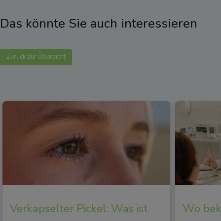
Das könnte Sie auch interessieren
Zurück zur Übersicht
Verkapselter Pickel: Was ist
Wo beko