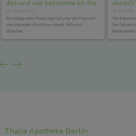
das und wie bekomme ich ihn
danach?
05. August 2026
29. Juli 2026
los?
Wirkun
Ein verkapselter Pickel liegt tief unter der Haut und
Wo bekommen 
verschwindet oft nicht so schnell. Hilfe und
Sie Zeit und
Ursachen.
Medikament a
Previous
Next
Thalia Apotheke Berlin