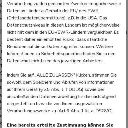
Verarbeitung zu den genannten Zwecken möglicherweise
gibt es die nötigen Informationen dazu, außerdem können hier
Daten an Länder außerhalb der EU/ des EWR
fertige oder selbst gemischte Tees gegen Husten gekauft
(Drittlanddatenübermittlung), z.B. in die USA. Das
werden.
Datenschutzniveau in diesen Ländern ist möglicherweise
Inhalieren, lutschen oder einreiben
nicht mit dem in den EU-/EWR-Ländern vergleichbar. Es
besteht daher ein erhöhtes Risiko, dass staatliche
Auch beim Inhalieren können Pflanzen wie Kamille oder
Behörden auf diese Daten zugreifen können. Weitere
Thymian ins heiße Wasser gemischt, zusätzlich eine gute
Informationen zu Sicherheitsgarantien finden Sie in den
Wirkung entfalten. Ingwer, mit heißem Wasser übergossen als
Datenschutzrichtlinien des jeweiligen Anbieters.
Tee eingenommen, ist ebenfalls ein gutes Mittel, um den
Schleim zu lösen - seine ätherischen Öle sind außerdem
Indem Sie auf „ALLE ZULASSEN" klicken, stimmen Sie
antibakteriell und entzündungshemmend. Eine weitere
sowohl dem Speichern und Abrufen von Informationen
bekannte Pflanze, die als Tee, Sirup oder Lutschpastillen
auf Ihrem Gerät (§ 25 Abs. 1 TDDDG) sowie der
gegen Husten wirkt, ist Salbei. Auch er wirkt antibakteriell und
anschließenden Datenverarbeitung für die nachfolgend
beruhigt den entzündeten Hals, sodass kein weiterer
dargestellten bzw. die von Ihnen ausgewählten
Hustenreiz entsteht. Abends bietet es sich außerdem an, vor
Verarbeitungszwecke zu (Art 6 Abs. 1 lit. a. DSGVO).
dem Schlafengehen Brust und Rücken mit Salben einzureiben,
die Menthol, Eukalyptus- oder Kiefernöl enthalten. Sie helfen
Eine bereits erteilte Zustimmung können Sie