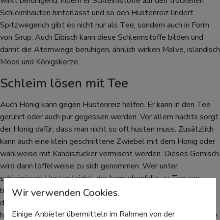
wirkt beruhigend, indem er Schleimstoffe auf den trockenen
Schleimhäuten hinterlässt und so den Hustenreiz lindert.
Spitzwegerich gibt es nicht nur als Tee, sondern auch in Form
von Sirup. Auch Eibisch kann diese Schleimstoffe bilden und
damit die Atemwege beruhigen, ähnlich wirken Malve, isländisch
Moos und Königskerze.
Schleim lösen mit Tee
Auch Honig kann gegen Hustenreiz helfen. Er kann in den Tee
gerührt oder auch pur gegessen werden. Vor allem nachts sorgt
der Honig dafür, dass man nicht so oft husten muss. Zusätzlich
kann auch eine klein geschnittene Zwiebel mit dem Honig oder
wahlweise mit Kandiszucker vermischt werden. Dieses Gemisch
wird dann löffelweise zu sich genommen. Wer unter
schleimigem Husten leidet, der kann ebenfalls zu Tee aus
bestimmten Heilpflanzen greifen. Thymian zum Beispiel hilft
Wir verwenden Cookies.
dabei, zähen Schleim abzuhusten. Schlüsselblume und Efeu
Einige Anbieter übermitteln im Rahmen von der
haben ebenfalls eine schleimlösende Wirkung. In der Apotheke