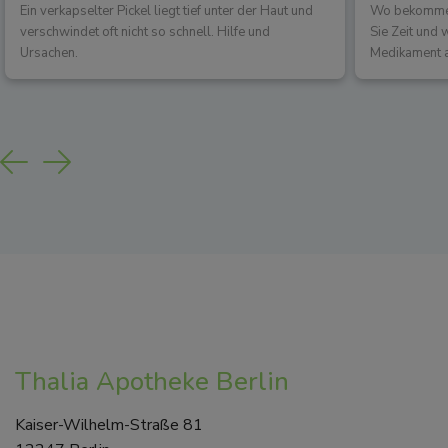
Ein verkapselter Pickel liegt tief unter der Haut und
Wo bekommen 
verschwindet oft nicht so schnell. Hilfe und
Sie Zeit und
Ursachen.
Medikament a
Previous
Next
Thalia Apotheke Berlin
Kaiser-Wilhelm-Straße 81