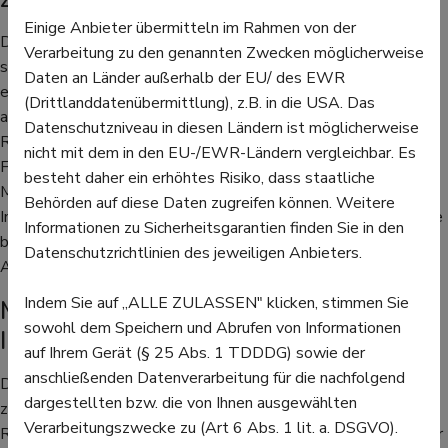
Einige Anbieter übermitteln im Rahmen von der
Diese Reaktionen auf die Impfung treten meist innerhalb von
Verarbeitung zu den genannten Zwecken möglicherweise
sieben Tagen nach der Grippeimpfung auf. Unter anderem kann
Daten an Länder außerhalb der EU/ des EWR
es Rötungen und Schmerzen an der Einstichstelle geben,
(Drittlanddatenübermittlung), z.B. in die USA. Das
außerdem Fieber und Schmerzen der Muskeln. Das höchste
Datenschutzniveau in diesen Ländern ist möglicherweise
Risiko für Reaktionen auf die Impfung gegen Influenza hatten
nicht mit dem in den EU-/EWR-Ländern vergleichbar. Es
Frauen zwischen 18 und 64 Jahren. Bei Frauen ab 65 und bei
besteht daher ein erhöhtes Risiko, dass staatliche
Männern war das Risiko nicht so hoch. Das Risiko für schwere
Behörden auf diese Daten zugreifen können. Weitere
Impfreaktionen ist bei diesen Frauen sogar doppelt so hoch wie
Informationen zu Sicherheitsgarantien finden Sie in den
bei Männern. Dazu gehören Ausschläge, Ödeme,
Datenschutzrichtlinien des jeweiligen Anbieters.
Atembeschwerden oder ein allergischer Schock.
Indem Sie auf „ALLE ZULASSEN" klicken, stimmen Sie
Männer haben eine geringere
sowohl dem Speichern und Abrufen von Informationen
Immunreaktion
auf Ihrem Gerät (§ 25 Abs. 1 TDDDG) sowie der
anschließenden Datenverarbeitung für die nachfolgend
Die leichten Reaktionen auf die Impfung sollten nach ein oder
dargestellten bzw. die von Ihnen ausgewählten
zwei Tagen wieder verschwinden. Gibt es schwerere
Verarbeitungszwecke zu (Art 6 Abs. 1 lit. a. DSGVO).
Reaktionen auf die Grippeimpfung oder nehmen sie nicht wieder