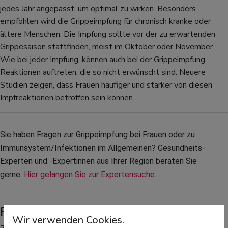
jedes Jahr angepasst, um optimal zu wirken. Besonders
empfohlen wird die Grippeimpfung für chronisch kranke oder
ältere Menschen. Die Impfung sollte vor der zu erwartenden
Grippesaison stattfinden, meist im Oktober oder November.
Wie bei jeder Impfung, können auch bei der Grippeimpfung
Reaktionen auftreten, die so nicht erwünscht sind. Neuere
Studien zeigen, dass Frauen häufiger und stärker von diesen
Impfreaktionen betroffen sein können.
Sie haben Fragen zur Grippeimpfung bei Frauen oder zu 
Immunsystem/Infektionen im Allgemeinen? Gesundheits-
Experten und -Expertinnen aus Ihrer Region beraten Sie 
gerne. 
Hier gelangen Sie zur Expertensuche.
Reaktionen häufiger bei Frauen
Wir verwenden Cookies.
zwischen 18 und 64