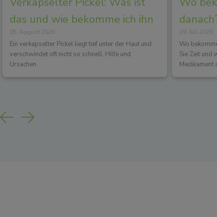
Verkapselter Pickel: Was ist
Wo beko
das und wie bekomme ich ihn
danach?
05. August 2026
29. Juli 2026
los?
Wirkun
Ein verkapselter Pickel liegt tief unter der Haut und
Wo bekommen 
verschwindet oft nicht so schnell. Hilfe und
Sie Zeit und
Ursachen.
Medikament a
Previous
Next