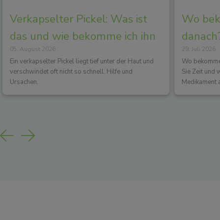
Verkapselter Pickel: Was ist
Wo beko
das und wie bekomme ich ihn
danach?
05. August 2026
29. Juli 2026
los?
Wirkun
Ein verkapselter Pickel liegt tief unter der Haut und
Wo bekommen 
verschwindet oft nicht so schnell. Hilfe und
Sie Zeit und
Ursachen.
Medikament a
Previous
Next