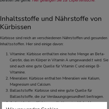
beraten Sie gerne. 
Hier gelangen Sie zur Expertensuche.
Inhaltsstoffe und Nährstoffe von
Kürbissen
Kürbisse sind reich an verschiedenen Nährstoffen und gesunden
Inhaltsstoffen. Hier sind einige davon:
Vitamine: Kürbisse enthalten eine hohe Menge an Beta-
Carotin, das im Körper in Vitamin A umgewandelt wird. Sie
sind auch eine gute Quelle für Vitamin C und einige B-
Vitamine.
Mineralien: Kürbisse enthalten Mineralien wie Kalium,
Magnesium und Calcium.
Ballaststoffe: Kürbisse sind eine gute Quelle für
Ballaststoffe, die zur Verdauungsgesundheit beitragen.
Antioxidantien: Kürbisse enthalten eine Vielzahl von
Antioxidantien, die helfen können, die Zellen vor Schäden