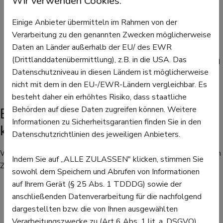
Wir verwenden Cookies.
durch freie Radikale zu schützen.
Einige Anbieter übermitteln im Rahmen von der
Wasser: Kürbisse bestehen zu einem großen Teil aus
Verarbeitung zu den genannten Zwecken möglicherweise
Wasser, was sie zu einer kalorienarmen und
Daten an Länder außerhalb der EU/ des EWR
hydratisierenden Nahrung macht.
(Drittlanddatenübermittlung), z.B. in die USA. Das
Außerdem enthalten Kürbiskerne wertvolle Proteine und
Datenschutzniveau in diesen Ländern ist möglicherweise
ungesättigte Fettsäuren.
nicht mit dem in den EU-/EWR-Ländern vergleichbar. Es
besteht daher ein erhöhtes Risiko, dass staatliche
Behörden auf diese Daten zugreifen können. Weitere
Einfaches Rezept für eine
Informationen zu Sicherheitsgarantien finden Sie in den
klassische Kürbissuppe
Datenschutzrichtlinien des jeweiligen Anbieters.
Wer auf den Geschmack gekommen ist, kann mit den folgenden
Indem Sie auf „ALLE ZULASSEN" klicken, stimmen Sie
Zutaten eine Kürbissuppe zubereiten:
sowohl dem Speichern und Abrufen von Informationen
auf Ihrem Gerät (§ 25 Abs. 1 TDDDG) sowie der
1 kleiner Hokkaido-Kürbis
anschließenden Datenverarbeitung für die nachfolgend
1 Zwiebel
dargestellten bzw. die von Ihnen ausgewählten
2 Knoblauchzehen
Verarbeitungszwecke zu (Art 6 Abs. 1 lit. a. DSGVO).