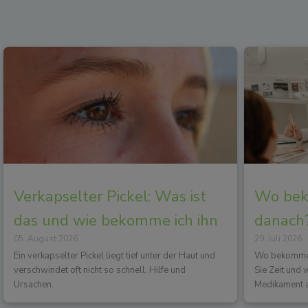
Verkapselter Pickel: Was ist
Wo beko
das und wie bekomme ich ihn
danach?
05. August 2026
29. Juli 2026
los?
Wirkun
Ein verkapselter Pickel liegt tief unter der Haut und
Wo bekommen 
verschwindet oft nicht so schnell. Hilfe und
Sie Zeit und
Ursachen.
Medikament a