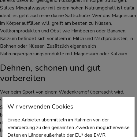
bereits davor für genügend Flüssigkeit im Körper zu sorgen.
Stilles Mineralwasser mit einem hohen Natriumgehalt ist dafür
ideal, es geht auch eine dünne Saftschorle. Wer das Magnesium
im Körper auffüllen will, greift am besten zu Nüssen,
Vollkornprodukten und Obst wie Himbeeren oder Bananen.
Kalzium befindet sich vor allem in Milch und Milchprodukten, in
Bohnen oder Nüssen. Zusätzlich eigenen sich
Nahrungsergänzungsprodukte mit Magnesium oder Kalzium.
Dehnen, schonen und gut
vorbereiten
Wer beim Sport von einem Wadenkrampf überrascht wird,
sollte das tun, was man bei Fußballern oft sieht, die auf dem
Wir verwenden Cookies.
Spielfeld von Wadenkrämpfen geplagt werden: Die Zehen des
betroffenen Beines nach oben ziehen, um so den Muskel zu
Einige Anbieter übermitteln im Rahmen von der
dehnen. Das kann man entweder selbst erledigen oder man
Verarbeitung zu den genannten Zwecken möglicherweise
legt sich hin und lässt es den Sport-Kameraden machen.
Daten an Länder außerhalb der EU/ des EWR