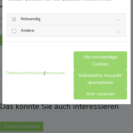
einer Störung des Stoffwechsels sein.
Mehr Gesundheitsinformationen zum Thema Sport finden Sie
Notwendig
hier.
Andere
Zurück
Nur notwendige
Cookies
Datenschutzerklärung
|
Impressum
Individuelle Auswahl
übernehmen
Alle zulassen
Das könnte Sie auch interessieren
Zurück zur Übersicht