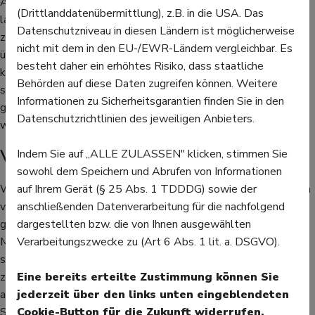
Anschließend sollte man eine kurze Sportpause einlegen und
(Drittlanddatenübermittlung), z.B. in die USA. Das
langsam herumgehen, um den Muskel wieder an die Bewegung
Datenschutzniveau in diesen Ländern ist möglicherweise
zu gewöhnen. Wer beim Schwimmen von einem Wadenkrampf
nicht mit dem in den EU-/EWR-Ländern vergleichbar. Es
überrascht wird, der kann dadurch in eine gefährliche Situation
besteht daher ein erhöhtes Risiko, dass staatliche
kommen und untergehen. Um dem vorzubeugen, empfiehlt es
Behörden auf diese Daten zugreifen können. Weitere
sich, die Muskeln anfangs langsam an das kalte Wasser zu
Informationen zu Sicherheitsgarantien finden Sie in den
gewöhnen. Nach dem Krampf kann der Muskel sanft massiert
Datenschutzrichtlinien des jeweiligen Anbieters.
werden. Auch Wärme tut gut, etwa unter der Dusche.
Vorsicht bei häufigen Krämpfen
Indem Sie auf „ALLE ZULASSEN" klicken, stimmen Sie
sowohl dem Speichern und Abrufen von Informationen
Wer regelmäßig trainiert, kann auch damit den Wadenkrämpfen
auf Ihrem Gerät (§ 25 Abs. 1 TDDDG) sowie der
vorbeugen. Denn dann sind die Muskeln an die Bewegung
anschließenden Datenverarbeitung für die nachfolgend
gewöhnt. Auch das richtige Schuhwerk ist wichtig, damit die
dargestellten bzw. die von Ihnen ausgewählten
Muskeln nicht zusätzlich belastet werden, weil der Fuß keinen
Verarbeitungszwecke zu (Art 6 Abs. 1 lit. a. DSGVO).
sicheren Halt hat. In den meisten Fällen sind Wadenkrämpfe
zwar lästig, aber nicht gefährlich. Sollten sie jedoch öfter
Eine bereits erteilte Zustimmung können Sie
auftreten, sollte man einen Arzt aufsuchen. Dann könnten sie
jederzeit über den links unten eingeblendeten
Symptome für Nervenerkrankungen, Muskelerkrankungen oder
Cookie-Button für die Zukunft widerrufen.