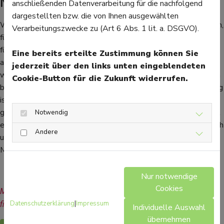
Mädchen bestimmen
anschließenden Datenverarbeitung für die nachfolgend
dargestellten bzw. die von Ihnen ausgewählten
Wenn die Mädchen die Mädchensprechstunde besuchen wollen,
Verarbeitungszwecke zu (Art 6 Abs. 1 lit. a. DSGVO).
füllen sie zunächst einen Fragebogen aus. Dieser ist die Basis
für das Gespräch mit dem Arzt. Der Impfstatus wird abgefragt,
Eine bereits erteilte Zustimmung können Sie
auf Wunsch können fehlende Impfungen sofort verabreicht
jederzeit über den links unten eingeblendeten
werden. Außerdem gibt es Informationen über Untersuchungen
Cookie-Button für die Zukunft widerrufen.
beim Gynäkologen, um hier Ängsten vorzubeugen. Die Beratung
ist freiwillig, kein Mädchen muss zur Mädchensprechstunde
gehen. Und auch was dort passiert, können die Mädchen selbst
Notwendig
entscheiden - ob sie nur reden wollen oder ob sie sich körperlich
Andere
untersuchen lassen. Denn auch das ist bei der
Mädchensprechstunde M1 möglich.
Nur notwendige
Cookies
Mehr Gesundheitsinformationen zum Thema Jugendliche 
Datenschutzerklärung
|
Impressum
finden Sie hier.
Individuelle Auswahl
übernehmen