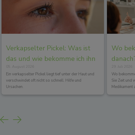
Verkapselter Pickel: Was ist
Wo beko
das und wie bekomme ich ihn
danach?
05. August 2026
29. Juli 2026
los?
Wirkun
Ein verkapselter Pickel liegt tief unter der Haut und
Wo bekommen 
verschwindet oft nicht so schnell. Hilfe und
Sie Zeit und
Ursachen.
Medikament a
Previous
Next