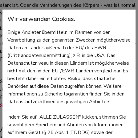
stark ist. Oder die Veränderungen des Körpers - was ist normal,
worauf müssen die Mädchen künftig anders achten als bisher?
Wir verwenden Cookies.
Und auch alles rund um die Sexualität kann zur Sprache
kommen - etwa die Verhütung, sexuell übertragbare
Einige Anbieter übermitteln im Rahmen von der
Krankheiten oder die Impfung gegen Humane Papillomaviren
Verarbeitung zu den genannten Zwecken möglicherweise
(HPV), die Gebärmutterhalskrebs auslösen können. Die Psyche
Daten an Länder außerhalb der EU/ des EWR
kann ebenfalls ein Thema sein - denn auch hier stehen in der
(Drittlanddatenübermittlung), z.B. in die USA. Das
Pubertät große Veränderungen an.
Datenschutzniveau in diesen Ländern ist möglicherweise
nicht mit dem in den EU-/EWR-Ländern vergleichbar. Es
besteht daher ein erhöhtes Risiko, dass staatliche
Sie haben Fragen zum Thema Mädchensprechstunde oder 
Behörden auf diese Daten zugreifen können. Weitere
Jugendliche im Allgemeinen? Gesundheits-Experten und -
Informationen zu Sicherheitsgarantien finden Sie in den
Expertinnen aus Ihrer Region beraten Sie gerne. 
Hier gelangen 
Datenschutzrichtlinien des jeweiligen Anbieters.
Sie zur Expertensuche.
Indem Sie auf „ALLE ZULASSEN" klicken, stimmen Sie
sowohl dem Speichern und Abrufen von Informationen
Alles geschieht freiwillig - die
auf Ihrem Gerät (§ 25 Abs. 1 TDDDG) sowie der