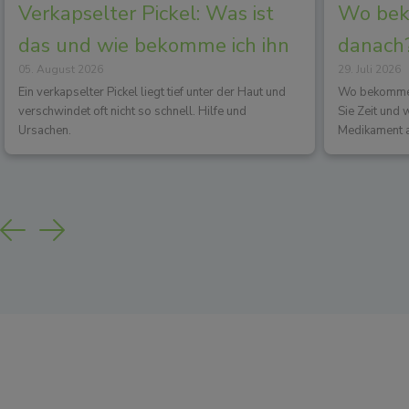
Verkapselter Pickel: Was ist
Wo beko
das und wie bekomme ich ihn
danach?
05. August 2026
29. Juli 2026
los?
Wirkun
Ein verkapselter Pickel liegt tief unter der Haut und
Wo bekommen 
verschwindet oft nicht so schnell. Hilfe und
Sie Zeit und
Ursachen.
Medikament a
Previous
Next