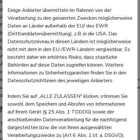
nach ungefähr 12 Stunden ein. Es kann sogar bis zu 48 Stunden
dauern, bis das Mometason richtig wirkt. Wer schon länger mit
Einige Anbieter übermitteln im Rahmen von der
Allergien zu tun hat und weiß, wann die Pollensaison der
Verarbeitung zu den genannten Zwecken möglicherweise
Pflanze, gegen die sie oder er allergisch ist, bald beginnt, kann
Daten an Länder außerhalb der EU/ des EWR
bereits vorbeugend bis zu vier Wochen davor mit der
(Drittlanddatenübermittlung), z.B. in die USA. Das
Behandlung beginnen. Ein großer Vorteil von Nasensprays mit
Datenschutzniveau in diesen Ländern ist möglicherweise
Mometasonfuroat ist die gute Verträglichkeit. Bei der
nicht mit dem in den EU-/EWR-Ländern vergleichbar. Es
Anwendung gelangt wenig Wirkstoff ins Blut, denn das
besteht daher ein erhöhtes Risiko, dass staatliche
Arzneimittel wirkt gleich da, wo das Problem besteht. Ein
Behörden auf diese Daten zugreifen können. Weitere
weiterer Vorteil ist, dass Nasenspray mit Momentason nicht
Informationen zu Sicherheitsgarantien finden Sie in den
müde macht, was bei manchen anderen Mitteln gegen Allergien
Datenschutzrichtlinien des jeweiligen Anbieters.
und Heuschnupfen der Fall ist. Es macht nicht abhängig und kann
deswegen über einen längeren Zeitraum verwendet werden.
Indem Sie auf „ALLE ZULASSEN" klicken, stimmen Sie
sowohl dem Speichern und Abrufen von Informationen
Nebenwirkungen von Mometason
auf Ihrem Gerät (§ 25 Abs. 1 TDDDG) sowie der
anschließenden Datenverarbeitung für die nachfolgend
Trotzdem kann es bei der Anwendung von Nasenspray mit
dargestellten bzw. die von Ihnen ausgewählten
Momentasonfuroat einige Nebenwirkungen geben. Es kann bei
Verarbeitungszwecke zu (Art 6 Abs. 1 lit. a. DSGVO).
der Verwendung zu Nasenbluten kommen, allerdings ist es in