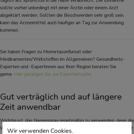
täglich als Sprühstoß in die Nase verabreicht. Die Einnahme
sollte vorher unbedingt mit einer Ärztin oder einem Arzt
abgeklärt werden. Sollten die Beschwerden sehr groß sein,
kann das Arzneimittel auch häufiger an Tag zur Anwendung
kommen.
Sie haben Fragen zu Mometasonfuroat oder
Medikamenten/Wirkstoffen im Allgemeinen? Gesundheits-
Experten und -Expertinnen aus Ihrer Region beraten Sie
gerne.
Hier gelangen Sie zur Expertensuche.
Gut verträglich und auf längere
Zeit anwendbar
Wichtig ist, das Nasenspray regelmäßig zu verwenden, denn die
Wirkung - vor allem nach der erstmalige Anwendung - tritt erst
Wir verwenden Cookies.