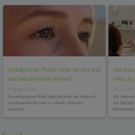
Verkapselter Pickel: Was ist das und
Wo beko
wie bekomme ich ihn los?
Infos zu
05. August 2026
29. Juli 2026
Ein verkapselter Pickel liegt tief unter der Haut und
Wo bekommen
verschwindet oft nicht so schnell. Hilfe und
Sie Zeit un
Ursachen.
Medikament 