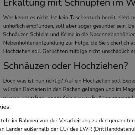
Erkältung mit Schnupfen im W
Wer kennt es nicht: Ist kein Taschentuch bereit, zieht 
unhöflich empfunden, soll aber sogar gesünder sein. Be
Schnäuzen Schleim und Keime in die Nasennebenhöhle
Nebenhöhlenentzündung zur Folge, die Sie sicherlich a
Hochziehen soll Gerüchten zufolge nicht unschädlich s
Schnäuzen oder Hochziehen?
Doch was ist nun richtig? Auf ein Hochziehen soll Expe
würden Bakterien in den Rachen gelangen und im Magen z
wird es allerdings, wenn Keime so in die Atemwege gela
auszuschließen. Anders beim Schnäuzen: Durch das Rei
ies.
Rachenraum, der das Eindringen von Keimen in die Atem
itteln im Rahmen von der Verarbeitung zu den genannte
Anwendung das Sekret in die Nebenhöhlen und schlimm
n Länder außerhalb der EU/ des EWR (Drittlanddatenüber