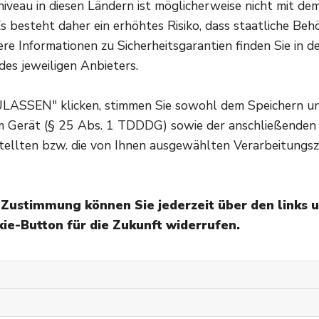
Richtig Naseputzen bei Erkält
veau in diesen Ländern ist möglicherweise nicht mit d
s besteht daher ein erhöhtes Risiko, dass staatliche Beh
Was gibt es beim Schnäuzen außerdem zu beachten? M
re Informationen zu Sicherheitsgarantien finden Sie in d
und dabei wenig Druck aufbauen. Dabei sollte immer j
des jeweiligen Anbieters.
Vorteil, dass das Sekret so nicht in Nasennebenhöhlen
ULASSEN" klicken, stimmen Sie sowohl dem Speichern u
Was es obendrein zu beachten
em Gerät (§ 25 Abs. 1 TDDDG) sowie der anschließenden
tellten bzw. die von Ihnen ausgewählten Verarbeitungsz
Gründliches Händewaschen und desinfizieren ist das A u
Das Benutzen von Toilettenpapier und Küchenrolle kann 
ätherischen Ölen
Pflegenasenspray unterstützt die beanspruchte Nasens
e Zustimmung können Sie jederzeit über den links 
Papiertaschentücher schnellstmöglich in geschlossenen
ie-Button für die Zukunft widerrufen.
vermeiden
So wird die Nase richtig geput