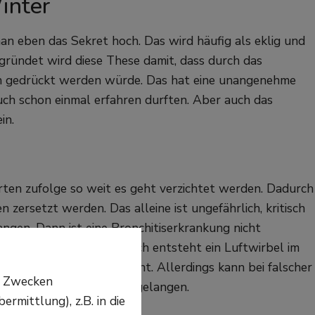
inter
man eben das Sekret hoch. Das wird häufig als eklig und
gründet wird diese These damit, dass durch das
n gedrückt werden würde. Das hat eine unangenehme
uch schon einmal erfahren durften. Aber auch das
ein.
rten zufolge so weit es geht verzichtet werden. Dadurch
ersetzt werden. Das alleine ist ungefährlich, kritisch
ngen. Dann ist eine Bronchitiserkrankung nicht
nigen mit dem Taschentuch entsteht ein Luftwirbel im
luftwege unmöglich macht. Allerdings kann bei falscher
n Zwecken
stenfalls ins Mittelohr gelangen.
mittlung), z.B. in die