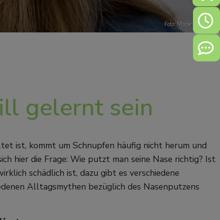
Öffn
Foto: Mojpe,
Pixabay
Kont
l gelernt sein
ltet ist, kommt um Schnupfen häufig nicht herum und
ch hier die Frage: Wie putzt man seine Nase richtig? Ist
klich schädlich ist, dazu gibt es verschiedene
iedenen Alltagsmythen bezüglich des Nasenputzens