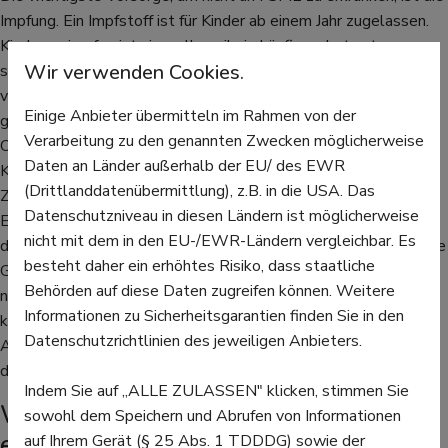
Impfung. Ein Impfstoff ist für Kinder ab einem Jahr zugelassen.
Kinder zu impfen ist sinnvoll, weil sie häufiger dort unterwegs
Wir verwenden Cookies.
sind, wo sich in der Natur auch Zecken aufhalten. Um sie auch
vor anderen Krankheiten, die Zecken übertragen können - dazu
Einige Anbieter übermitteln im Rahmen von der
gehört Borreliose, eine Bakterieninfektion, die verschiedene
Verarbeitung zu den genannten Zwecken möglicherweise
Organsysteme befallen kann - schützen zu können, sollten die
Daten an Länder außerhalb der EU/ des EWR
Kinder nach dem Aufenthalt draußen abends gründlich nach
(Drittlanddatenübermittlung), z.B. in die USA. Das
Zecken abgesucht werden. Natürlich empfiehlt sich auch für
Datenschutzniveau in diesen Ländern ist möglicherweise
Erwachsene eine Impfung, denn die schlimmen Auswirkungen
nicht mit dem in den EU-/EWR-Ländern vergleichbar. Es
der Krankheit treffen vor allem Personen über 50 Jahren. Für die
besteht daher ein erhöhtes Risiko, dass staatliche
Grundimmunisierung braucht es drei Dosen, ein bis drei Monate
Behörden auf diese Daten zugreifen können. Weitere
nach der ersten Dosis erfolgt die zweite Impfung, die dritte
Informationen zu Sicherheitsgarantien finden Sie in den
kommt nach fünf bis 12 Monaten dazu. Eine
Datenschutzrichtlinien des jeweiligen Anbieters.
Auffrischungsimpfung wird nach drei Jahren empfohlen, weiter
dann alle fünf Jahre.
Indem Sie auf „ALLE ZULASSEN" klicken, stimmen Sie
Weitere Maßnahmen gegen Zecken
sowohl dem Speichern und Abrufen von Informationen
ergreifen
auf Ihrem Gerät (§ 25 Abs. 1 TDDDG) sowie der