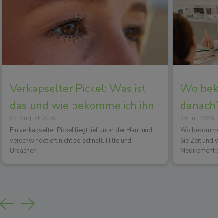
Verkapselter Pickel: Was ist
Wo beko
das und wie bekomme ich ihn
danach?
05. August 2026
29. Juli 2026
los?
Wirkun
Ein verkapselter Pickel liegt tief unter der Haut und
Wo bekommen 
verschwindet oft nicht so schnell. Hilfe und
Sie Zeit und
Ursachen.
Medikament a
Previous
Next