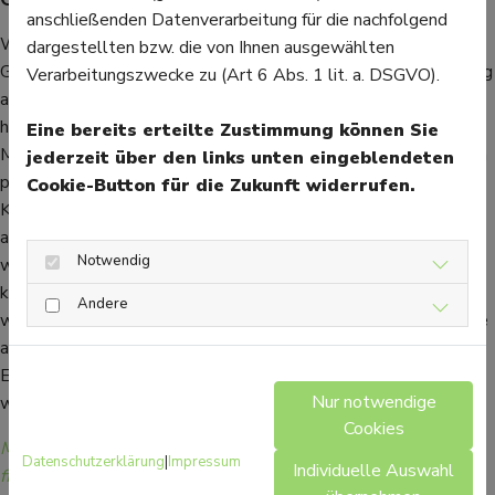
anschließenden Datenverarbeitung für die nachfolgend
Wer draußen unterwegs ist und sich durch Gebüsch oder hohe
dargestellten bzw. die von Ihnen ausgewählten
Gräser bewegt, der sollte auf lange und geschlossene Kleidung
Verarbeitungszwecke zu (Art 6 Abs. 1 lit. a. DSGVO).
achten, damit die Zecken erst gar nicht an den Körper
herankommen. Auch wird empfohlen, Zecken abweisende
Eine bereits erteilte Zustimmung können Sie
Mittel auf die Haut aufzutragen. Diese wirken allerdings nur ein
jederzeit über den links unten eingeblendeten
paar Stunden. Anschließend sollte man am Körper und auf der
Cookie-Button für die Zukunft widerrufen.
Kleidung nach Zecken Ausschau halten. Sollte man eine Zecke
am Körper finden, sollte diese so schnell wie möglich entfernt
Notwendig
werden. Auf eine mögliche FSME-Erkrankung hat das zwar
keinen Einfluss, da diese Viren gleich zu Beginn übertragen
Andere
werden können, aber die Wahrscheinlichkeit, sich mit Borreliose
anzustecken, kann so gesenkt werden. Wenn sich die
Einstichstelle entzündet, sollte sie von einem Arzt untersucht
Nur notwendige
werden.
Cookies
Mehr Gesundheitsinformationen zum Thema Immunsystem
Datenschutzerklärung
|
Impressum
Individuelle Auswahl
finden Sie hier.