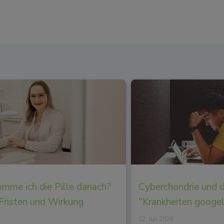
mme ich die Pille danach?
Cyberchondrie und 
 Fristen und Wirkung
"Krankheiten googe
22. Juli 2026