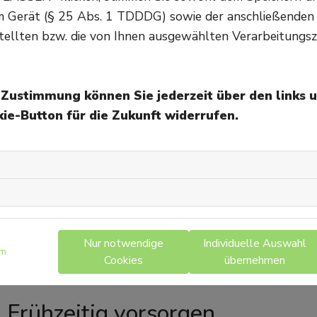
Sonne tanken
em Gerät (§ 25 Abs. 1 TDDDG) sowie der anschließenden
tellten bzw. die von Ihnen ausgewählten Verarbeitungsz
Da der Körper Vitamin-D hauptsächlich durch Sonnenlic
genügend Sonne zu tanken, das heißt circa 20 Minuten 
wegen des Hautkrebsrisikos natürlich nie ohne Sonnens
e Zustimmung können Sie jederzeit über den links 
Aufnahme verringert, kann es sinnvoll sein, den Vitami
ie-Button für die Zukunft widerrufen.
gegebenenfalls mit Nahrungsergänzungsmitteln zu sup
Regelmäßige Bewegung
Bewegung ist ein weiterer wichtiger Faktor für gesund
insbesondere Gewichtstraining in Kombination mit Ausd
stärken und zu verdichten. Gerade für Frauen ist ein m
Nur notwendige
Individuelle Auswahl
um
Muskeln unterstützen das Knochenskelett, auch der Gl
Cookies
übernehmen
Sturzrisiko minimiert.
Frühzeitig vorsorgen