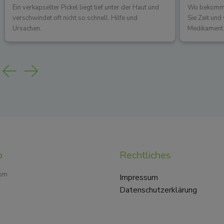
Ein verkapselter Pickel liegt tief unter der Haut und
Wo bekommen
verschwindet oft nicht so schnell. Hilfe und
Sie Zeit un
Ursachen.
Medikament 
Previous
Next
p
Rechtliches
com
Impressum
Datenschutzerklärung