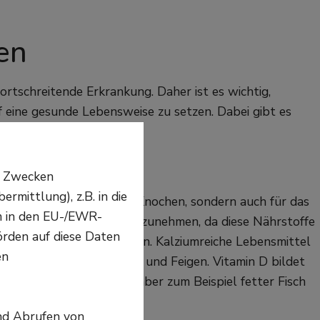
en
ortschreitende Erkrankung. Daher ist es wichtig,
 eine gesunde Lebensweise zu setzen. Dabei gibt es
n Zwecken
mittlung), z.B. in die
 für die Gesundheit der Knochen, sondern auch für das
em in den EU-/EWR-
 Kalzium und Vitamin D aufzunehmen, da diese Nährstoffe
örden auf diese Daten
 der Knochendichte spielen. Kalziumreiche Lebensmittel
en
Mandeln, Brokkoli, Sesam und Feigen. Vitamin D bildet
Vitamin-D-Quellen sind aber zum Beispiel fetter Fisch
nd Abrufen von