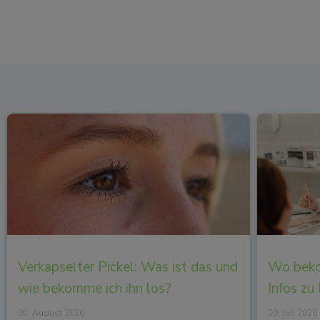
Verkapselter Pickel: Was ist das und
Wo beko
wie bekomme ich ihn los?
Infos zu
05. August 2026
29. Juli 2026