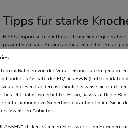
Tipps für starke Knoch
Bei Osteoporose handelt es sich um eine degenerative f
präventiv zu handeln und am besten ein Leben lang auf
einige Dinge zu beachten.
ies.
Eine ausgewogene Ernährung
itteln im Rahmen von der Verarbeitung zu den genannte
n Länder außerhalb der EU/ des EWR (Drittlanddatenüber
Eine ausgewogene Ernährung ist nicht nur entscheidend
veau in diesen Ländern ist möglicherweise nicht mit d
Gesamtbefinden. Es ist vor allem wichtig, ausreichend
s besteht daher ein erhöhtes Risiko, dass staatliche Beh
eine Schlüsselrolle beim Aufbau und bei der Erhaltung
re Informationen zu Sicherheitsgarantien finden Sie in d
sind zum Beispiel Milchprodukte, grünes Blattgemüse, 
des jeweiligen Anbieters.
der Körper durch Sonnenlicht zum größten Teil selbst, 
oder Eier.
ULASSEN" klicken, stimmen Sie sowohl dem Speichern u