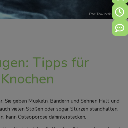
Öffn
Foto: Taokinesis,
Pixabay
Kont
gen: Tipps für
 Knochen
ar. Sie geben Muskeln, Bändern und Sehnen Halt und
e auch vielen Stößen oder sogar Stürzen standhalten.
en, kann Osteoporose dahinterstecken.