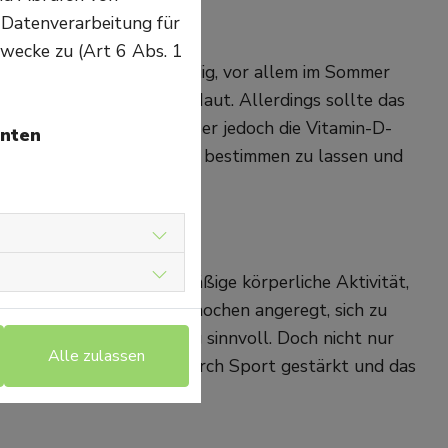
 Datenverarbeitung für
wecke zu (Art 6 Abs. 1
ht bildet, ist es notwendig, vor allem im Sommer
täglich auf unbedeckte Haut. Allerdings sollte das
chutz geschehen. Da dieser jedoch die Vitamin-D-
unten
n-D-Spiegel einmal im Jahr bestimmen zu lassen und
plementieren.
e Knochen. Durch regelmäßige körperliche Aktivität,
auersport, werden die Knochen angeregt, sich zu
uskelaufbauendes Training sinnvoll. Doch nicht nur
Alle zulassen
eichgewichtssinn wird durch Sport gestärkt und das