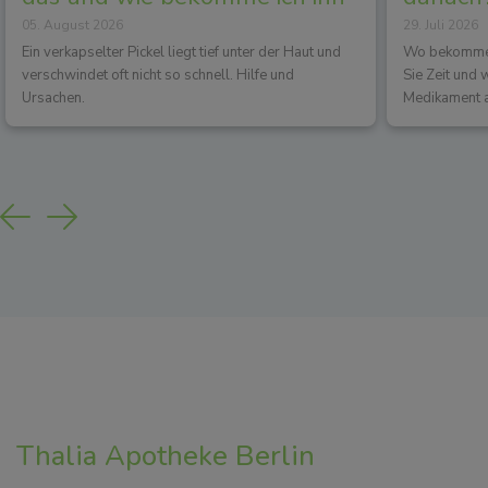
05. August 2026
29. Juli 2026
los?
Wirkun
Ein verkapselter Pickel liegt tief unter der Haut und
Wo bekommen 
verschwindet oft nicht so schnell. Hilfe und
Sie Zeit und
Ursachen.
Medikament a
Previous
Next
Thalia Apotheke Berlin