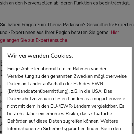
sich an den Nervenzellen ab, deren Funktion es beeinträchtigt.
Sie haben Fragen zum Thema Parkinson? Gesundheits-Experten 
und -Expertinnen aus Ihrer Region beraten Sie gerne. 
Hier 
gelangen Sie zur Expertensuche.
Wir verwenden Cookies.
Bluttest zur Früherkennung in der
Einige Anbieter übermitteln im Rahmen von der
Entwicklung
Verarbeitung zu den genannten Zwecken möglicherweise
Daten an Länder außerhalb der EU/ des EWR
Durch diesen Test ist es bereits viele Jahre vor Ausbruch der
(Drittlanddatenübermittlung), z.B. in die USA. Das
Parkinson-Erkrankung möglich, eine Diagnose für die zukünftige
Datenschutzniveau in diesen Ländern ist möglicherweise
Krankheit zu erstellen. Doch weil die Gewinnung des
nicht mit dem in den EU-/EWR-Ländern vergleichbar. Es
Nervenwassers unangenehm und auch nicht gänzlich
besteht daher ein erhöhtes Risiko, dass staatliche
ungefährlich ist, arbeitet ein Forschungsteam der Christian-
Behörden auf diese Daten zugreifen können. Weitere
Albrechts-Universität Kiel daran, das fehlgefaltete Eiweiß auch
Informationen zu Sicherheitsgarantien finden Sie in den
im Blut nachweisen zu können. Sie haben einen blutbasierten