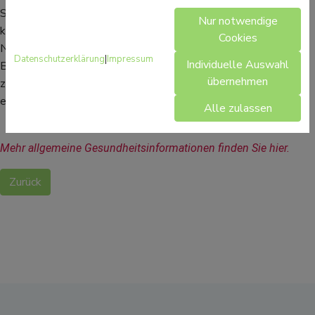
Stimualtion“ (THS). Bei diesem chirurgischen Eingriff werden
Nur notwendige
kleine Elektroden ins Gehirn eingesetzt, die die Aktivität der
Cookies
Nervenzellen bei Parkinson positiv beeinflussen. Um die
Datenschutzerklärung
|
Impressum
Individuelle Auswahl
Beweglichkeit und die Sprechfähigkeit beizubehalten, werden
übernehmen
zur Therapie auch Logopädie, Ergotherapie und Physiotherapie
eingesetzt.
Alle zulassen
Mehr allgemeine Gesundheitsinformationen finden Sie hier.
Zurück