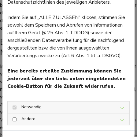
Datenschutzrichtlinien des jeweiligen Anbieters.
biochemischen Test zur Diagnose von Parkinson entwickelt, der
die Grundlage für die Entwicklung eines sicheren Bluttestes
Indem Sie auf „ALLE ZULASSEN" klicken, stimmen Sie
darstellt. Nun muss dieser Test für die Diagnose der Krankheit
sowohl dem Speichern und Abrufen von Informationen
entwickelt werden.
auf Ihrem Gerät (§ 25 Abs. 1 TDDDG) sowie der
Behandlung von Parkinson mit
anschließenden Datenverarbeitung für die nachfolgend
dargestellten bzw. die von Ihnen ausgewählten
Medikamenten oder Operationen
Verarbeitungszwecke zu (Art 6 Abs. 1 lit. a. DSGVO).
Ist die Parkinson-Krankheit ausgebrochen, schreitet sie langsam
Eine bereits erteilte Zustimmung können Sie
voran. Heilbar ist sie nicht, aber die Symptome können mit
jederzeit über den links unten eingeblendeten
verschiedenen Medikamenten behandelt werden. Da Parkinson
Cookie-Button für die Zukunft widerrufen.
meist durch einen Mangel an Dopamin im Gehirn ausgelöst wird,
wird der Botenstoff durch ein Medikament zugeführt oder der
Abbau des Dopamins wird verhindert. Ab dem 70. Lebensjahr
Notwendig
wird dazu das wirksame L-Dopa verordnet. Um
Andere
Wirkungsschwankungen zu vermeiden, können, statt Tabletten
einzunehmen, auch Pumpen angewendet werden.
Möglich ist bei einer Parkinson-Erkrankung auch eine „Tiefe Hirn-