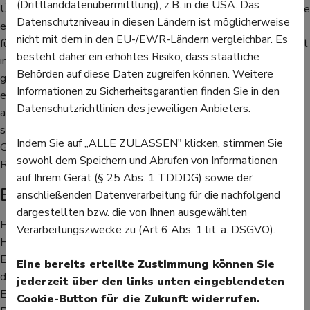
(Drittlanddatenübermittlung), z.B. in die USA. Das
Übelkeit und Erbrechen und Kopf- und Gliederschmerzen. Sollte
Datenschutzniveau in diesen Ländern ist möglicherweise
eine schmerzhafte Nackensteifigkeit - das typische Symptom
nicht mit dem in den EU-/EWR-Ländern vergleichbar. Es
für eine Meningitis - dazu kommen, müssen die Patienten sofort
besteht daher ein erhöhtes Risiko, dass staatliche
in ärztliche Behandlung. Wenn die Pneumokokken ins Blut
Behörden auf diese Daten zugreifen können. Weitere
gelangen, kann sich eine Sepsis, also eine Blutvergiftung,
Informationen zu Sicherheitsgarantien finden Sie in den
entwickeln. Auch diese beginnt mit hohem Fieber, dazu kommt
Datenschutzrichtlinien des jeweiligen Anbieters.
allerdings eine schnelle Atmung, niedriger Blutdruck und ein
schlechter Allgemeinzustand, außerdem Wahrnehmungs- und
Indem Sie auf „ALLE ZULASSEN" klicken, stimmen Sie
Gedächtnisstörungen. Bei diesen Symptomen sollte der
sowohl dem Speichern und Abrufen von Informationen
Rettungsdienst gerufen werden.
auf Ihrem Gerät (§ 25 Abs. 1 TDDDG) sowie der
Eine Impfung bietet Schutz
anschließenden Datenverarbeitung für die nachfolgend
dargestellten bzw. die von Ihnen ausgewählten
Eine Lungenentzündung äußert sich mit Schüttelfrost, Fieber,
Verarbeitungszwecke zu (Art 6 Abs. 1 lit. a. DSGVO).
Husten und Schmerzen in der Brust. Behandelt werden diese
Erkrankungen mit Antibiotika. Außerdem kommen je nach Art
Eine bereits erteilte Zustimmung können Sie
der Erkrankung noch Schmerzmittel oder Nasenspray zum
jederzeit über den links unten eingeblendeten
Einsatz. Verhindern lassen sich Erkrankungen durch
Cookie-Button für die Zukunft widerrufen.