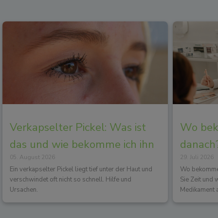
Verkapselter Pickel: Was ist
Wo beko
das und wie bekomme ich ihn
danach?
05. August 2026
29. Juli 2026
los?
Wirkun
Ein verkapselter Pickel liegt tief unter der Haut und
Wo bekommen 
verschwindet oft nicht so schnell. Hilfe und
Sie Zeit und
Ursachen.
Medikament a