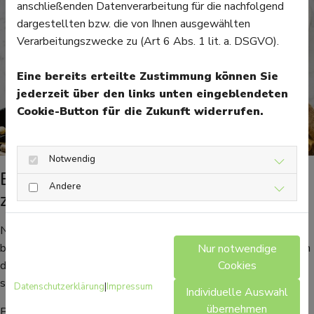
anschließenden Datenverarbeitung für die nachfolgend
dargestellten bzw. die von Ihnen ausgewählten
Verarbeitungszwecke zu (Art 6 Abs. 1 lit. a. DSGVO).
Eine bereits erteilte Zustimmung können Sie
jederzeit über den links unten eingeblendeten
Cookie-Button für die Zukunft widerrufen.
Notwendig
Foto von
ready made
Beliebte Probiotika, um die Darmflora
Andere
zu regenerieren
Nach einer Antibiotika-Therapie oder bei akutem Durchfall
braucht der Darm gezielte Unterstützung bei der Regeneration
Nur notwendige
der Darmflora. Diese Präparate enthalten oft hochdosierte,
Cookies
schnell wirkende Bakterienstämme oder Hefen.
Datenschutzerklärung
|
Impressum
Individuelle Auswahl
übernehmen
Beispiele & Bakterienstämme: