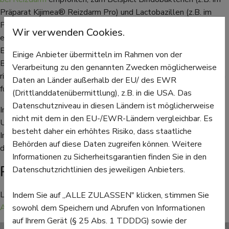
Präparat Kijimea® Reizdarm Pro) und Lactobazillen (z.B. im
Präparat Yakult®). Speziell für Reizdarm-Symptome
Wir verwenden Cookies.
entwickelt wurde das Präparat Symbioflor® 2. Es enthält
Escherichia coli-Bakterien und soll gezielt auf die typischen
Einige Anbieter übermitteln im Rahmen von der
Beschwerden des Reizdarm-Syndroms einwirken. Um den
Verarbeitung zu den genannten Zwecken möglicherweise
richtigen Bakterienstamm zu finden, der für die einzelne Person
Daten an Länder außerhalb der EU/ des EWR
funktioniert, ist es aber oft nötig, einfach auszuprobieren.
(Drittlanddatenübermittlung), z.B. in die USA. Das
Datenschutzniveau in diesen Ländern ist möglicherweise
In der Erkältungszeit kann unser Immunsystem gut zusätzliche
nicht mit dem in den EU-/EWR-Ländern vergleichbar. Es
Unterstützung gebrauchen. Auch bei Reisen (mit erhöhtem
besteht daher ein erhöhtes Risiko, dass staatliche
Infektionsrisiko oder ungewohntem Essen) können Probiotika
Behörden auf diese Daten zugreifen können. Weitere
die Darmflora schützen und unterstützen.
Informationen zu Sicherheitsgarantien finden Sie in den
Probiotika aus der Apotheke
Datenschutzrichtlinien des jeweiligen Anbieters.
Lassen Sie sich am besten in Ihrer Apotheke beraten!
Jetzt
Indem Sie auf „ALLE ZULASSEN" klicken, stimmen Sie
Apotheke in der Nähe finden →
sowohl dem Speichern und Abrufen von Informationen
auf Ihrem Gerät (§ 25 Abs. 1 TDDDG) sowie der