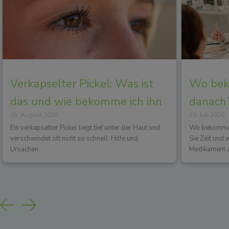
Verkapselter Pickel: Was ist
Wo beko
das und wie bekomme ich ihn
danach?
05. August 2026
29. Juli 2026
los?
Wirkun
Ein verkapselter Pickel liegt tief unter der Haut und
Wo bekommen 
verschwindet oft nicht so schnell. Hilfe und
Sie Zeit und
Ursachen.
Medikament a
Previous
Next