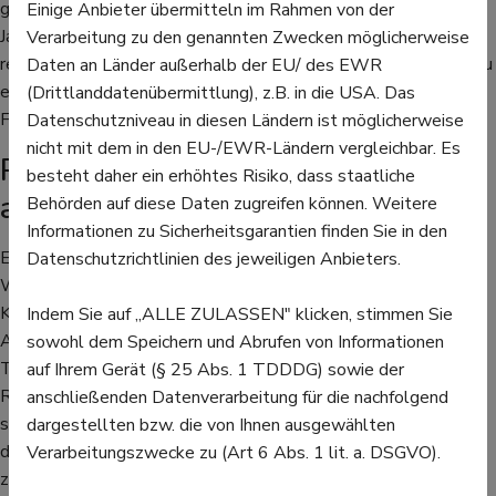
getragen wurden, haften Pollen. Deshalb sollten Schuhe und
Einige Anbieter übermitteln im Rahmen von der
Jacken im Eingangsbereich gelagert werden, der dann auch
Verarbeitung zu den genannten Zwecken möglicherweise
regelmäßig gesaugt und feucht gewischt wird, um die Pollen zu
Daten an Länder außerhalb der EU/ des EWR
entfernen. Die restlichen Kleidungsstücke sollten auf keinen
(Drittlanddatenübermittlung), z.B. in die USA. Das
Fall im Schlafzimmer gelagert werden.
Datenschutzniveau in diesen Ländern ist möglicherweise
nicht mit dem in den EU-/EWR-Ländern vergleichbar. Es
Putzmittel: Auf die Inhaltsstoffe
besteht daher ein erhöhtes Risiko, dass staatliche
achten
Behörden auf diese Daten zugreifen können. Weitere
Informationen zu Sicherheitsgarantien finden Sie in den
Ein weiteres Problem beim Reinigen des Hauses oder der
Datenschutzrichtlinien des jeweiligen Anbieters.
Wohnung können für Allergiker die Putzmittel an sich sein:
Konservierungsmittel und Duftstoffe können beim Putzen
Indem Sie auf „ALLE ZULASSEN" klicken, stimmen Sie
Allergien oder Asthma auslösen. Mittel mit viel Chemie wie
sowohl dem Speichern und Abrufen von Informationen
Toilettenreiniger können auf der Haut für allergische
auf Ihrem Gerät (§ 25 Abs. 1 TDDDG) sowie der
Reaktionen sorgen. Deshalb gilt es, die Inhaltsstoffe zu
anschließenden Datenverarbeitung für die nachfolgend
studieren. Duftstoffe müssen allerdings nicht immer genau
dargestellten bzw. die von Ihnen ausgewählten
deklariert werden und werden unter dem Begriff “Parfum”
Verarbeitungszwecke zu (Art 6 Abs. 1 lit. a. DSGVO).
zusammengefasst. Wer sich hier unsicher ist, sollte zu