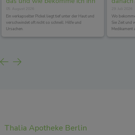
das und wie bekomme ich ihn
danach?
05. August 2026
29. Juli 2026
los?
Wirkun
Ein verkapselter Pickel liegt tief unter der Haut und
Wo bekommen 
verschwindet oft nicht so schnell. Hilfe und
Sie Zeit und
Ursachen.
Medikament a
Previous
Next
Thalia Apotheke Berlin