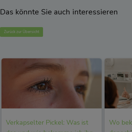
Das könnte Sie auch interessieren
Zurück zur Übersicht
Verkapselter Pickel: Was ist
Wo beko