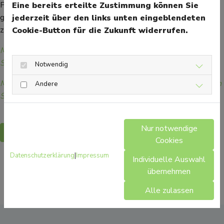
Putzmitteln wie Neutralreiniger, Essigessenz oder Natron
Eine bereits erteilte Zustimmung können Sie
greifen. Auch feuchte Mikrofasertücher können gut ohne
jederzeit über den links unten eingeblendeten
zusätzliche Putzmittel Schmutz entfernen.
Cookie-Button für die Zukunft widerrufen.
Mehr Gesundheitsinformationen zum Thema Allergie finden
Sie hier.
Notwendig
Mehr Gesundheitsinformationen zum Thema Ratgeber finden
Andere
Sie hier.
Nur notwendige
Zurück
Cookies
Datenschutzerklärung
|
Impressum
Individuelle Auswahl
übernehmen
Alle zulassen