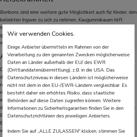
Bonbons sind eine weitere gute Möglichkeit auch für Kinder, den
beliebten Ingwer zu sich zu nehmen. Kaugummikauen hilft
manchen generell; es gibt aber auch tatsächliche Wirkstoffe
Wir verwenden Cookies.
gegen Reisekrankheit, die in Kaugummi-Form verabreicht
werden können.
Einige Anbieter übermitteln im Rahmen von der
Akustische Methoden
Verarbeitung zu den genannten Zwecken möglicherweise
Daten an Länder außerhalb der EU/ des EWR
Das klingt vielleicht überraschend, aber Studien haben gezeigt,
(Drittlanddatenübermittlung), z.B. in die USA. Das
dass bestimmte Geräusche gegen Reisekrankheit helfen. Ein
Datenschutzniveau in diesen Ländern ist möglicherweise
reiner Ton mit 100 Hertz soll unser Gleichgewichtsorgan
nicht mit dem in den EU-/EWR-Ländern vergleichbar. Es
regulieren und die Symptome stoppen. Manche Menschen
besteht daher ein erhöhtes Risiko, dass staatliche
empfehlen auch, einfach mit nur einem Kopfhörer auf entweder
Behörden auf diese Daten zugreifen können. Weitere
dem rechten oder dem linken Ohr Musik zu hören. Die ungleiche
Informationen zu Sicherheitsgarantien finden Sie in den
Beschallung soll das Gehirn von den anderen unregelmäßigen
Datenschutzrichtlinien des jeweiligen Anbieters.
Bewegungssignalen ablenken. Probieren Sie einfach aus,
welche Hausmittel Ihnen helfen – bei Reisekrankheit haben
Indem Sie auf „ALLE ZULASSEN" klicken, stimmen Sie