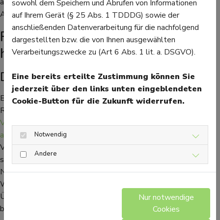
auch Placebos Erfolge gezeigt, was darauf hinweist, dass sich
sowohl dem Speichern und Abrufen von Informationen
Ausprobieren von Hausmitteln auf jeden Fall lohnt.
auf Ihrem Gerät (§ 25 Abs. 1 TDDDG) sowie der
anschließenden Datenverarbeitung für die nachfolgend
Reisekrankheit Medikamente: Das
dargestellten bzw. die von Ihnen ausgewählten
hilft wirklich
Verarbeitungszwecke zu (Art 6 Abs. 1 lit. a. DSGVO).
Die Wirkstoffe
Eine bereits erteilte Zustimmung können Sie
jederzeit über den links unten eingeblendeten
Einer der wichtigsten Wirkstoffe in Medikamenten gegen
Cookie-Button für die Zukunft widerrufen.
Reisekrankheit ist
Dimenhydrinat
. Es ist zum Beispiel in
Vomex A®
enthalten. Es wirkt
anticholinerg
und
antihistaminisch
, ist rezeptfrei erhältlich und eignet sich zur
Notwendig
Vorbeugung und Behandlung von Reisekrankheit. Die Einnahme
Andere
sollte etwa 30 Minuten vor Reiseantritt erfolgen. Mögliche
Nebenwirkungen sind Müdigkeit und ein trockener Mund.
Weitere wichtige Wirkstoffe sind
Cinnarizin
(wirkt gegen
Übelkeit) und Diphenhydramin (ein Antihistaminikum, das auch
Nur notwendige
bei Schlafstörungen verwendet wird).
Cookies