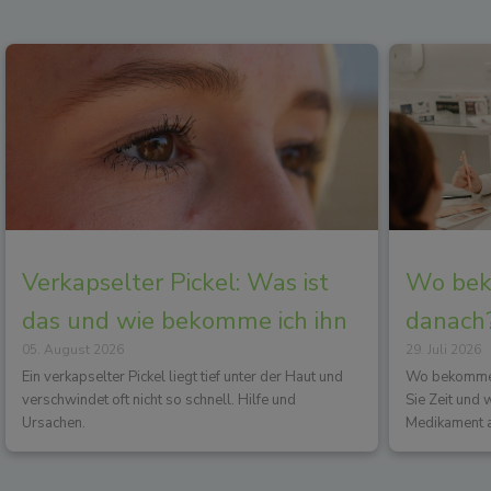
Verkapselter Pickel: Was ist
Wo beko
das und wie bekomme ich ihn
danach?
05. August 2026
29. Juli 2026
los?
Wirkun
Ein verkapselter Pickel liegt tief unter der Haut und
Wo bekommen 
verschwindet oft nicht so schnell. Hilfe und
Sie Zeit und
Ursachen.
Medikament a