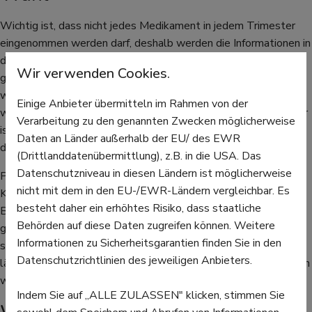
Wichtig ist, dass nicht jedes Medikament in jedem Trimester
eingenommen werden darf, deshalb werden die Informationen in
das erste, zweite und dritte Trimester aufgeteilt. Außerdem
Wir verwenden Cookies.
gibt es Informationen für die Einnahme von Schmerzmitteln
während der Stillzeit. Ist ein Medikament nicht geeignet,
Einige Anbieter übermitteln im Rahmen von der
werden Alternativen vorgeschlagen. Wer sich dennoch unsicher
Verarbeitung zu den genannten Zwecken möglicherweise
ist, sollte die Einnahme unbedingt mit der Gynäkologin oder
Daten an Länder außerhalb der EU/ des EWR
dem Gynäkologen besprechen.
(Drittlanddatenübermittlung), z.B. in die USA. Das
Datenschutzniveau in diesen Ländern ist möglicherweise
Paracetamol ist laut Embryotox das Mittel der Wahl bei
nicht mit dem in den EU-/EWR-Ländern vergleichbar. Es
Kopfschmerzen, Zahnschmerzen und Fieber in allen Trimestern.
besteht daher ein erhöhtes Risiko, dass staatliche
Bei leichten bis mittelstarken Schmerzen kann es der Mutter
Behörden auf diese Daten zugreifen können. Weitere
gut helfen und schadet dem Embryo im Bauch nicht. Jedoch
Informationen zu Sicherheitsgarantien finden Sie in den
sollte Paracetamol nicht in hohen Dosen und über einen
Datenschutzrichtlinien des jeweiligen Anbieters.
längeren Zeitraum während der Schwangerschaft eingenommen
werden.
Indem Sie auf „ALLE ZULASSEN" klicken, stimmen Sie