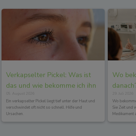
Verkapselter Pickel: Was ist
Wo beko
das und wie bekomme ich ihn
danach?
05. August 2026
29. Juli 2026
los?
Wirkun
Ein verkapselter Pickel liegt tief unter der Haut und
Wo bekommen 
verschwindet oft nicht so schnell. Hilfe und
Sie Zeit und
Ursachen.
Medikament a