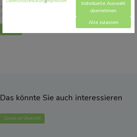
Datenschutzerklärung
|
Impressum
Individuelle Auswahl
Mehr Gesundheitsinformationen zum Thema Schmerz finden
übernehmen
Sie hier.
Alle zulassen
Zurück
Das könnte Sie auch interessieren
Zurück zur Übersicht