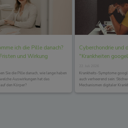
mme ich die Pille danach?
Cyberchondrie und 
 Fristen und Wirkung
"Krankheiten googe
22. Juli 2026
 Sie die Pille danach, wie lange haben
Krankheits-Symptome googlen
d welche Auswirkungen hat das
auch verheerend sein: Stichw
auf den Körper?
Mechanismen digitaler Krank