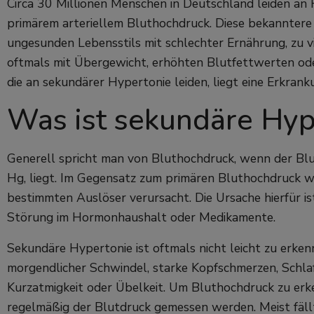
Circa 30 Millionen Menschen in Deutschland leiden an
primärem arteriellem Bluthochdruck. Diese bekanntere
ungesunden Lebensstils mit schlechter Ernährung, zu 
oftmals mit Übergewicht, erhöhten Blutfettwerten oder
die an sekundärer Hypertonie leiden, liegt eine Erkran
Was ist sekundäre Hyp
Generell spricht man von Bluthochdruck, wenn der Bl
Hg, liegt. Im Gegensatz zum primären Bluthochdruck w
bestimmten Auslöser verursacht. Die Ursache hierfür is
Störung im Hormonhaushalt oder Medikamente.
Sekundäre Hypertonie ist oftmals nicht leicht zu erken
morgendlicher Schwindel, starke Kopfschmerzen, Schla
Kurzatmigkeit oder Übelkeit. Um Bluthochdruck zu erk
regelmäßig der Blutdruck gemessen werden. Meist fällt