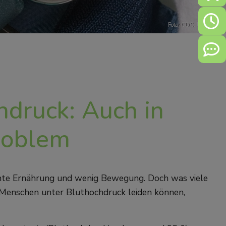
Öffn
Foto:
CDC
,
Unsplash
Kont
hdruck: Auch in
Problem
chte Ernährung und wenig Bewegung. Doch was viele
he Menschen unter Bluthochdruck leiden können,