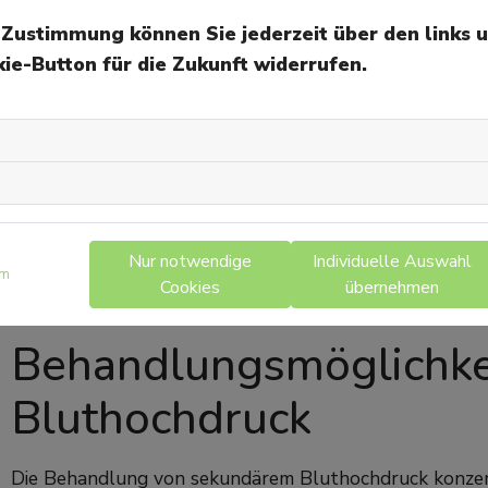
Neben den Nieren können auch die Nebennieren Ursache
e Zustimmung können Sie jederzeit über den links 
Aldosteron und Cortisol. Bei rund der Hälfte der Bet
ie-Button für die Zukunft widerrufen.
Aldosteron, entweder durch eine Vergrößerung der N
Blutdruck steigt. Auch bei einer Überproduktion von 
Anfällen. Diese Krankheiten sind jedoch medikamentös 
Weitere Ursachen sind eine Schilddrüsenüberfunktion o
bei manchen Frauen Bluthochdruck auslösen. Hier ist 
eventuell auf hormonfreie Alternativen umzusteigen. 
Nur notwendige
Individuelle Auswahl
Abgeschlagenheit, kann auch eine Schafapnoe die Ursach
um
Cookies
übernehmen
Körper einen enormen Stress darstellen und so den Bl
Behandlungsmöglichke
Bluthochdruck
Die Behandlung von sekundärem Bluthochdruck konzentri