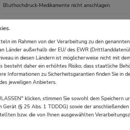
Bluthochdruck-Medikamente nicht anschlagen.
Sie haben Fragen zum Thema sekundäre Hypertonie oder Blut
ies.
Expertinnen aus Ihrer Region beraten Sie gerne. 
Hier gelangen 
itteln im Rahmen von der Verarbeitung zu den genannte
n Länder außerhalb der EU/ des EWR (Drittlanddatenüber
Auch junge Menschen 
veau in diesen Ländern ist möglicherweise nicht mit d
s besteht daher ein erhöhtes Risiko, dass staatliche Beh
betroffen
re Informationen zu Sicherheitsgarantien finden Sie in d
des jeweiligen Anbieters.
Die Ursachen für eine sekundäre Hypertonie sind vielfä
halt. Liegt eine Nierenerkrankung, wie zum Beispiel ein
ULASSEN" klicken, stimmen Sie sowohl dem Speichern u
nicht genug Blut an und sie schüttet Stoffwechselpro
em Gerät (§ 25 Abs. 1 TDDDG) sowie der anschließenden
eng stellen. So steigt der Blutdruck. Auch die Blutd
tellten bzw. die von Ihnen ausgewählten Verarbeitungsz
fehlerhaft arbeiten und falsche Signale senden.