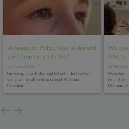
Verkapselter Pickel: Was ist das und
Wo beko
wie bekomme ich ihn los?
Infos zu
05. August 2026
29. Juli 2026
Ein verkapselter Pickel liegt tief unter der Haut und
Wo bekommen
verschwindet oft nicht so schnell. Hilfe und
Sie Zeit un
Ursachen.
Medikament 
Previous
Next