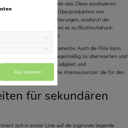
 für sekundäre Hypertonie sein. Diese produzieren
unten
roffenen kommt es zu einer Überproduktion von
ebenniere oder durch Wucherungen, wodurch der
Cortisol durch Tumore kommt es zu Bluthochdruck-
oder operativ behandelbar.
der cortisonhaltige Medikamente. Auch die Pille kann
es wichtig, den Blutdruck regelmäßig zu überwachen und
Klagen junge Leute über Müdigkeit und
e sein. Das sind nächtliche Atemaussetzer, die für den
Alle zulassen
utdruck erhöhen.
iten für sekundären
ert sich in erster Linie auf die zugrunde liegende