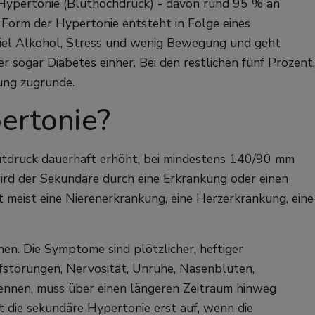
 Hypertonie (Bluthochdruck) - davon rund 95 % an
 Form der Hypertonie entsteht in Folge eines
viel Alkohol, Stress und wenig Bewegung und geht
 sogar Diabetes einher. Bei den restlichen fünf Prozent,
kung zugrunde.
ertonie?
utdruck dauerhaft erhöht, bei mindestens 140/90 mm
ird der Sekundäre durch eine Erkrankung oder einen
t meist eine Nierenerkrankung, eine Herzerkrankung, eine
nen. Die Symptome sind plötzlicher, heftiger
fstörungen, Nervosität, Unruhe, Nasenbluten,
ennen, muss über einen längeren Zeitraum hinweg
 die sekundäre Hypertonie erst auf, wenn die