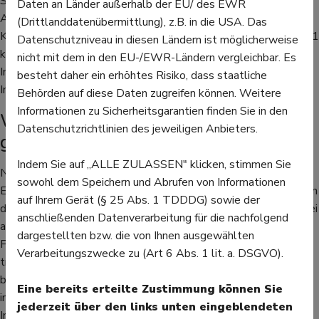
Stoffwechselerkrankungen, chronische Erkrankungen der
Daten an Länder außerhalb der EU/ des EWR
Atemwege wie Asthma, Herz-Kreislauf-Schäden oder
(Drittlanddatenübermittlung), z.B. in die USA. Das
Krankheiten an Niere und Leber, Auch Personen mit Trisomie 21
Datenschutzniveau in diesen Ländern ist möglicherweise
können stärker von einer Covid-Erkrankung betroffen sein. Die
nicht mit dem in den EU-/EWR-Ländern vergleichbar. Es
Impfung bietet hier einen gewissen Schutz, indem das
besteht daher ein erhöhtes Risiko, dass staatliche
Immunsystem besser auf das Coronavirus vorbereitet ist.
Behörden auf diese Daten zugreifen können. Weitere
Informationen zu Sicherheitsgarantien finden Sie in den
Welche möglichen Nebenwirkungen
Datenschutzrichtlinien des jeweiligen Anbieters.
gibt es?
Indem Sie auf „ALLE ZULASSEN" klicken, stimmen Sie
Nebenwirkungen sind bei Kindern kaum festgestellt worden.
sowohl dem Speichern und Abrufen von Informationen
Einige Kinder hatten in den Studien zur Zulassung Schmerzen an
auf Ihrem Gerät (§ 25 Abs. 1 TDDDG) sowie der
der Einstichstelle, waren müde oder hatten Kopfschmerzen. Bei
anschließenden Datenverarbeitung für die nachfolgend
anderen traten vorübergehend Schüttelfrost und Fieber auf.
dargestellten bzw. die von Ihnen ausgewählten
Falls ein Kind bereits an Covid erkrankt war, sollte es sich
Verarbeitungszwecke zu (Art 6 Abs. 1 lit. a. DSGVO).
trotzdem impfen lassen. Allerdings sollte da die Infektion
bereits mindestens drei Monate zurückliegen. Wer sein Kind
Eine bereits erteilte Zustimmung können Sie
impfen lassen will, kann das beim Arzt oder in einem
jederzeit über den links unten eingeblendeten
Impfzentrum tun. Hier wird auch über die möglichen