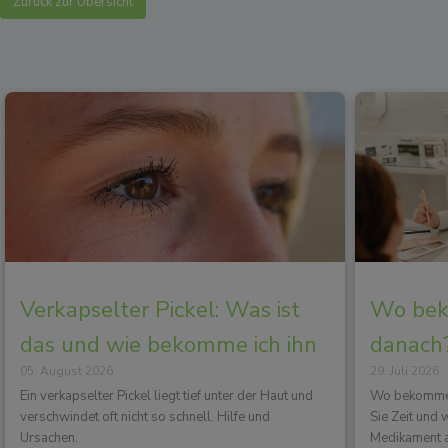
Zurück zur Übersicht
Verkapselter Pickel: Was ist
Wo beko
das und wie bekomme ich ihn
danach?
05. August 2026
29. Juli 2026
los?
Wirkun
Ein verkapselter Pickel liegt tief unter der Haut und
Wo bekommen 
verschwindet oft nicht so schnell. Hilfe und
Sie Zeit und
Ursachen.
Medikament a