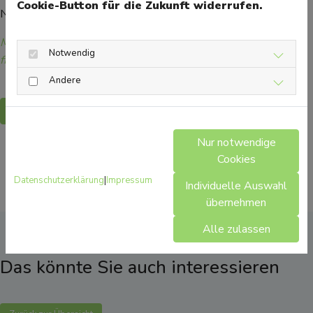
Cookie-Button für die Zukunft widerrufen.
Nebenwirkungen aufgeklärt.
Mehr Gesundheitsinformationen zum Thema Coronavirus
Notwendig
finden Sie hier.
Andere
Zurück
Nur notwendige
Cookies
Datenschutzerklärung
|
Impressum
Individuelle Auswahl
übernehmen
Alle zulassen
Das könnte Sie auch interessieren