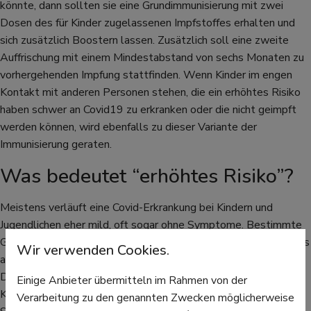
könnte, dann sollten sie eine Grundimmunisierung mit zwei
Dosen des für Kinder zugelassenen Impfstoffes erhalten und
sich zusätzlich Boostern lassen. Zusätzlich soll eine zweite
Auffrischung mit einem Mindestabstand von sechs Monaten zu
vorhergehenden Impfung stattfinden. Wenn Kinder im engen
Kontakt mit anderen Personen stehen, die ein erhöhtes Risiko
haben schwer an Covid19 zu erkranken oder die nicht geimpft
werden können, wird ebenfalls zu dieser Variante der
Immunisierung geraten.
Was bedeutet “erhöhtes Risiko”?
Meistens verläuft eine Covid-Erkrankung bei Kindern und
Jugendlichen eher mild, oft sogar ohne Symptome. Bestimmte
Grunderkrankungen erhöhen jedoch sowohl bei Erwachsenen als
Wir verwenden Cookies.
auch bei Kindern das Risiko, schwer an Covid19 zu erkranken.
Das Coronavirus kann bei ihnen schneller schwere Schäden im
Einige Anbieter übermitteln im Rahmen von der
Körper anrichten. Dazu gehören Diabetes und ähnliche
Verarbeitung zu den genannten Zwecken möglicherweise