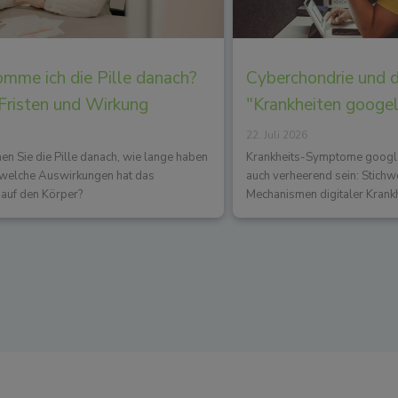
mme ich die Pille danach?
Cyberchondrie und 
 Fristen und Wirkung
"Krankheiten googe
22. Juli 2026
 Sie die Pille danach, wie lange haben
Krankheits-Symptome googlen
d welche Auswirkungen hat das
auch verheerend sein: Stichw
auf den Körper?
Mechanismen digitaler Krank