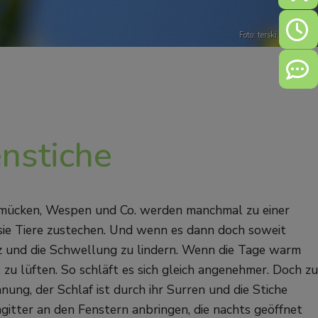
Öffn
Foto: terski,
Pixabay
Kont
nstiche
chmücken, Wespen und Co. werden manchmal zu einer
s sie Tiere zustechen. Und wenn es dann doch soweit
eiz und die Schwellung zu lindern. Wenn die Tage warm
t, zu lüften. So schläft es sich gleich angenehmer. Doch zu
ng, der Schlaf ist durch ihr Surren und die Stiche
gengitter an den Fenstern anbringen, die nachts geöffnet