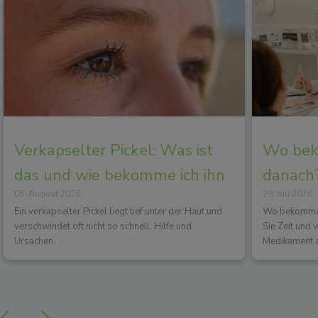
Verkapselter Pickel: Was ist
Wo beko
das und wie bekomme ich ihn
danach?
05. August 2026
29. Juli 2026
los?
Wirkun
Ein verkapselter Pickel liegt tief unter der Haut und
Wo bekommen 
verschwindet oft nicht so schnell. Hilfe und
Sie Zeit und
Ursachen.
Medikament a