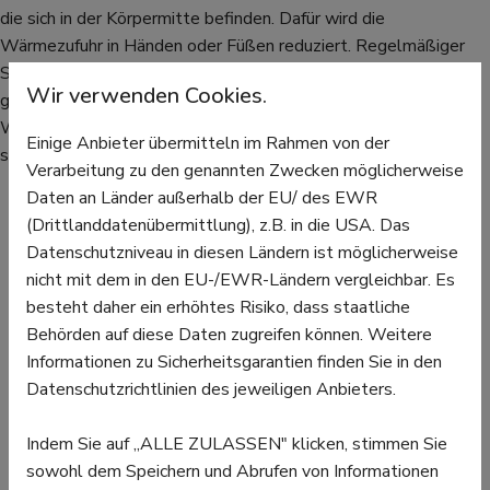
die sich in der Körpermitte befinden. Dafür wird die
Wärmezufuhr in Händen oder Füßen reduziert. Regelmäßiger
Sport und damit eine höhere Muskelmasse kann also auch
Wir verwenden Cookies.
gegen kalte Füße helfen.
Weitere Faktoren, die die Durchblutung der Füße behindern,
Einige Anbieter übermitteln im Rahmen von der
sind:
Verarbeitung zu den genannten Zwecken möglicherweise
Daten an Länder außerhalb der EU/ des EWR
Rauchen: Rauchen kann Arterienerkrankungen fördern.
(Drittlanddatenübermittlung), z.B. in die USA. Das
Diabetes: Auch diese Krankheit kann für eine schlechte
Datenschutzniveau in diesen Ländern ist möglicherweise
Durchblutung der Füße verantwortlich sein.
nicht mit dem in den EU-/EWR-Ländern vergleichbar. Es
Einnahme von Medikamenten: Wenn sich diese auf das
besteht daher ein erhöhtes Risiko, dass staatliche
vegetative Nervensystem auswirken, kann das zu kalten
Behörden auf diese Daten zugreifen können. Weitere
Füßen führen.
Informationen zu Sicherheitsgarantien finden Sie in den
Hormonelle Probleme: Eine Schilddrüsenunterfunktion
Datenschutzrichtlinien des jeweiligen Anbieters.
kann sich negativ auf die Wärmeregulierung im Körper
auswirken.
Indem Sie auf „ALLE ZULASSEN" klicken, stimmen Sie
sowohl dem Speichern und Abrufen von Informationen