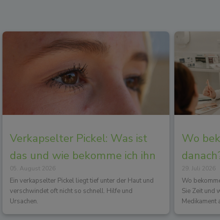
Verkapselter Pickel: Was ist
Wo beko
das und wie bekomme ich ihn
danach?
05. August 2026
29. Juli 2026
los?
Wirkun
Ein verkapselter Pickel liegt tief unter der Haut und
Wo bekommen 
verschwindet oft nicht so schnell. Hilfe und
Sie Zeit und
Ursachen.
Medikament a