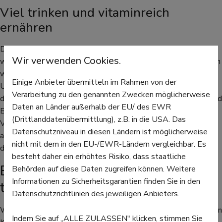
Viel trinken und vitaminreich
ernähren
Die warme Heizungsluft trocknet die Schleimhäute aus, so
Wir verwenden Cookies.
werden sie noch anfälliger für Viren. Deshalb ist es wichtig, auch
wenn es kalt ist, regelmäßig zu lüften und genug zu trinken.
Einige Anbieter übermitteln im Rahmen von der
Und nicht nur trinken hilft - die richtige Ernährung unterstützt
Verarbeitung zu den genannten Zwecken möglicherweise
das Immunsystem, das jetzt gut damit beschäftigt ist, Viren und
Daten an Länder außerhalb der EU/ des EWR
Bakterien unschädlich zu machen. Obst und Gemüse mit vielen
(Drittlanddatenübermittlung), z.B. in die USA. Das
Vitaminen sollten jetzt unbedingt auf dem Teller landen. Und
Datenschutzniveau in diesen Ländern ist möglicherweise
auch wenn es kühler ist, sollte man an die frische Luft gehen,
nicht mit dem in den EU-/EWR-Ländern vergleichbar. Es
denn das hält den Körper und das Immunsystem zusätzlich fit.
besteht daher ein erhöhtes Risiko, dass staatliche
Ein paar Tage daheim ausruhen
Behörden auf diese Daten zugreifen können. Weitere
Informationen zu Sicherheitsgarantien finden Sie in den
tut allen gut
Datenschutzrichtlinien des jeweiligen Anbieters.
Wer seinen Mitmenschen - und vor allem den anderen Kindern in
Indem Sie auf „ALLE ZULASSEN" klicken, stimmen Sie