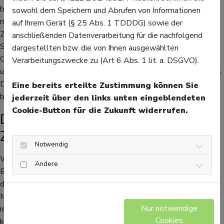
bezeichnet, heute sind von diesem Typ Diabetes auch immer
sowohl dem Speichern und Abrufen von Informationen
mehr jüngere Menschen betroffen. Die Insulinresistenz der
auf Ihrem Gerät (§ 25 Abs. 1 TDDDG) sowie der
Zellen kann, wenn Diabetes Typ 2 nicht behandelt wird, zu
anschließenden Datenverarbeitung für die nachfolgend
Sehstörungen bis zur Erblindung führen, sowie zu Schäden an
dargestellten bzw. die von Ihnen ausgewählten
Gewebe und Nerven, die schlecht heilende Wunden an Füßen
Verarbeitungszwecke zu (Art 6 Abs. 1 lit. a. DSGVO).
und Unterschenkeln nach sich ziehen können. Eine Therapie des
Diabetes beinhaltet einen gesünderen Lebensstil und
Eine bereits erteilte Zustimmung können Sie
blutzuckersenkende Medikamente.
jederzeit über den links unten eingeblendeten
Cookie-Button für die Zukunft widerrufen.
Diabetes Typ 1: Stark steigende
Zahlen
Notwendig
Wichtig für alle Patienten ist auf jeden Fall die richtige
Andere
Beratung, Behandlung und Therapie. Vor allem im Hinblick
darauf, dass sich laut einer Lancet-Studie die Zahlen der
Menschen mit Typ-1-Diabetes bis 2040 verdoppeln könnten,
Nur notwendige
ist es daher wichtig, die Infrastruktur dafür auszubauen. Es wird
Cookies
künftig nötig sein, noch mehr Experten für Diabetes Typ 1 zu