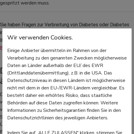
gespritzt werden muss.
Sie haben Fragen zur Verbreitung von Diabetes oder Diabetes 
im Allgemeinen? Gesundheits-Experten und -Expertinnen aus 
Wir verwenden Cookies.
Ihrer Region beraten Sie gerne. 
Hier gelangen Sie zur 
Expertensuche.
Einige Anbieter übermitteln im Rahmen von der
Verarbeitung zu den genannten Zwecken möglicherweise
Daten an Länder außerhalb der EU/ des EWR
Diabetes Typ 2 nicht mehr nur bei
(Drittlanddatenübermittlung), z.B. in die USA. Das
älteren Menschen
Datenschutzniveau in diesen Ländern ist möglicherweise
nicht mit dem in den EU-/EWR-Ländern vergleichbar. Es
Diabetes Typ 2 kommt häufiger vor als Diabetes Typ 1 und
besteht daher ein erhöhtes Risiko, dass staatliche
wird durch eine mangelhafte Wirkung des Insulins in den Zellen
Behörden auf diese Daten zugreifen können. Weitere
verursacht. Müdigkeit und großer Durst sind auch hier häufige
Informationen zu Sicherheitsgarantien finden Sie in den
Symptome. Risikofaktoren für Diabetes Typ 2 sind
Datenschutzrichtlinien des jeweiligen Anbieters.
Übergewicht, schlechte Ernährung und zu wenig Bewegung.
Früher wurde Diabetes Typ 2 auch als „Altersdiabetes“
Indem Sie auf „ALLE ZULASSEN" klicken, stimmen Sie