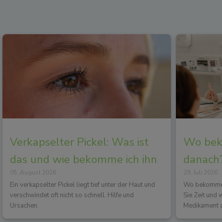
Verkapselter Pickel: Was ist
Wo beko
das und wie bekomme ich ihn
danach?
05. August 2026
29. Juli 2026
los?
Wirkun
Ein verkapselter Pickel liegt tief unter der Haut und
Wo bekommen 
verschwindet oft nicht so schnell. Hilfe und
Sie Zeit und
Ursachen.
Medikament a