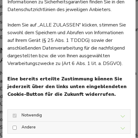
Informationen zu Sicherheitsgarantien finden Sie in den
ist Johanniskraut jedoch nur auf Rezept erhältlich, genauso wie
Datenschutzrichtlinien des jeweiligen Anbieters.
Psychopharmaka. Diese sollten vor allem bei mittleren bis
schweren Depressionen verschrieben werden. Eingenommen
Indem Sie auf „ALLE ZULASSEN" klicken, stimmen Sie
werden sollten sie nur, wenn medizinisches Fachpersonal sie zur
sowohl dem Speichern und Abrufen von Informationen
Behandlung verschreibt.
auf Ihrem Gerät (§ 25 Abs. 1 TDDDG) sowie der
anschließenden Datenverarbeitung für die nachfolgend
Nebenwirkungen und langsames
dargestellten bzw. die von Ihnen ausgewählten
Absetzen
Verarbeitungszwecke zu (Art 6 Abs. 1 lit. a. DSGVO).
Neben den gewünschten Wirkungen gibt es bei Antidepressiva
Eine bereits erteilte Zustimmung können Sie
auch Nebenwirkungen. Werden diese Antidepressiva bei einer
jederzeit über den links unten eingeblendeten
Depression verschrieben, können sich die Nebenwirkungen auf
Cookie-Button für die Zukunft widerrufen.
den Magen-Darm-Trakt auswirken. Es kann zu Erbrechen,
Übelkeit, Durchfall und Appetitlosigkeit kommen. Weitere
mögliche Nebenwirkungen sind sexuelle Funktionsstörungen
Notwendig
oder zu Beginn der Therapie eine Antriebssteigerung, die zu
Schlafstörungen und Nervosität führen können. Bei einer
Andere
Überdosierung während der Behandlung besteht die Gefahr des