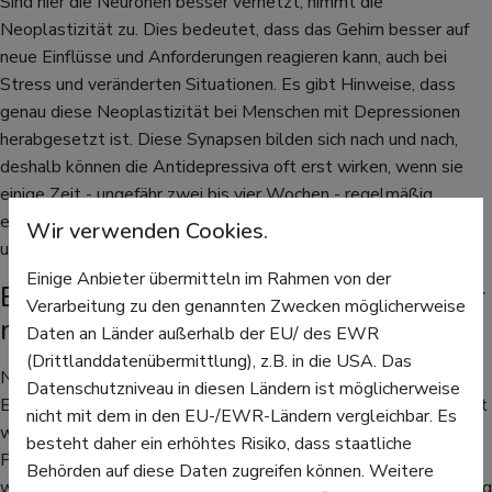
Sind hier die Neuronen besser vernetzt, nimmt die
Neoplastizität zu. Dies bedeutet, dass das Gehirn besser auf
neue Einflüsse und Anforderungen reagieren kann, auch bei
Stress und veränderten Situationen. Es gibt Hinweise, dass
genau diese Neoplastizität bei Menschen mit Depressionen
herabgesetzt ist. Diese Synapsen bilden sich nach und nach,
deshalb können die Antidepressiva oft erst wirken, wenn sie
einige Zeit - ungefähr zwei bis vier Wochen - regelmäßig
eingenommen werden. Darauf sollte bei der Behandlung
Wir verwenden Cookies.
unbedingt geachtet werden, falls eine sofortige Hilfe nötig ist.
Einige Anbieter übermitteln im Rahmen von der
Behandlung bei einer Depression nur
Verarbeitung zu den genannten Zwecken möglicherweise
mit ärztlicher Überwachung
Daten an Länder außerhalb der EU/ des EWR
(Drittlanddatenübermittlung), z.B. in die USA. Das
Nicht nur bei Depressionen, sondern auch bei Angststörungen,
Datenschutzniveau in diesen Ländern ist möglicherweise
Ess- oder Zwangsstörungen können Antidepressiva eingesetzt
nicht mit dem in den EU-/EWR-Ländern vergleichbar. Es
werden. Sind die Beschwerden nicht sehr schwer, können es
besteht daher ein erhöhtes Risiko, dass staatliche
Patienten zunächst mit pflanzlichen, rezeptfreien Produkten
Behörden auf diese Daten zugreifen können. Weitere
wie Johanniskraut oder Lavendel probieren. In höherer Dosierung