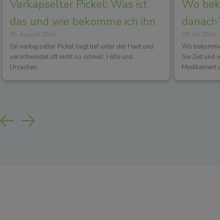
Verkapselter Pickel: Was ist
Wo beko
das und wie bekomme ich ihn
danach?
05. August 2026
29. Juli 2026
los?
Wirkun
Ein verkapselter Pickel liegt tief unter der Haut und
Wo bekommen 
verschwindet oft nicht so schnell. Hilfe und
Sie Zeit und
Ursachen.
Medikament a
Previous
Next