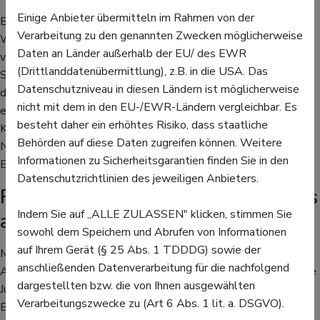
Einige Anbieter übermitteln im Rahmen von der
Bei bakteriellen, viralen oder Pilzinfektionen wie Syphilis oder
Verarbeitung zu den genannten Zwecken möglicherweise
Warzen sollte eine Anwendung von Mometasonfuroat
Daten an Länder außerhalb der EU/ des EWR
vermieden werden. In der Schwangerschaft oder während der
(Drittlanddatenübermittlung), z.B. in die USA. Das
Stillzeit wird ebenfalls von einer Behandlung abgeraten. In
Datenschutzniveau in diesen Ländern ist möglicherweise
dringenden Fällen sollten Schwangere die Anwendung eng mit
nicht mit dem in den EU-/EWR-Ländern vergleichbar. Es
einem Arzt absprechen und mögliche Risiken abwägen. Bei
besteht daher ein erhöhtes Risiko, dass staatliche
Kindern unter 12 Jahren ist die Anwendung lediglich als
Behörden auf diese Daten zugreifen können. Weitere
Nasenspray empfohlen und dies in geringeren Mengen als bei
Informationen zu Sicherheitsgarantien finden Sie in den
Erwachsenen.
Datenschutzrichtlinien des jeweiligen Anbieters.
Fazit: Auf die Dosierung kommt es
Indem Sie auf „ALLE ZULASSEN" klicken, stimmen Sie
an
sowohl dem Speichern und Abrufen von Informationen
auf Ihrem Gerät (§ 25 Abs. 1 TDDDG) sowie der
Mometansonfuroat kann bei Hautkrankheiten und
anschließenden Datenverarbeitung für die nachfolgend
Atemwegserkrankungen schnell und effektiv Beschwerden wie
dargestellten bzw. die von Ihnen ausgewählten
Juckreiz und Entzündungen lindern. Bei akuten und chronischen
Verarbeitungszwecke zu (Art 6 Abs. 1 lit. a. DSGVO).
Erkrankungen dieser Art wirkt es daher wie ein Retter in der