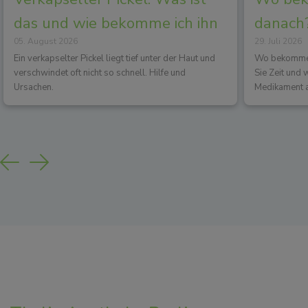
das und wie bekomme ich ihn
danach?
05. August 2026
29. Juli 2026
los?
Wirkun
Ein verkapselter Pickel liegt tief unter der Haut und
Wo bekommen 
verschwindet oft nicht so schnell. Hilfe und
Sie Zeit und
Ursachen.
Medikament a
Previous
Next