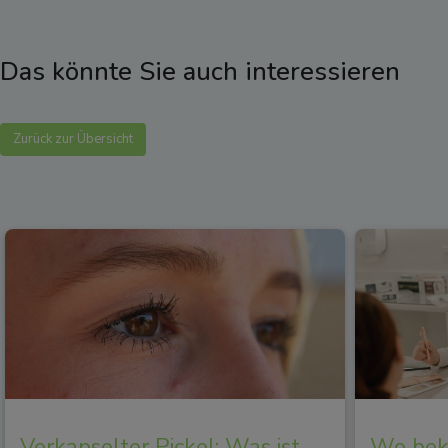
Das könnte Sie auch interessieren
Zurück zur Übersicht
Verkapselter Pickel: Was ist
Wo beko