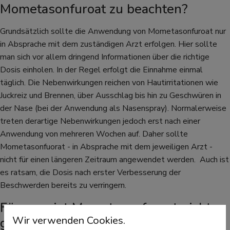
Mometasonfuroat zu beachten?
Grundsätzlich sollte die Anwendung von Mometasonfuroat nur
in Absprache mit dem zuständigen Arzt erfolgen. Hier sollte
man sich vor allem dringend Informationen über die richtige
Dosis einholen. In der Regel erfolgt die Einnahme einmal
täglich. Die Nebenwirkungen reichen von Hautirritationen wie
Juckreiz und Brennen, über Ausschlag bis hin zu Geschwüren in
der Nase (bei der Anwendung als Nasenspray). Normalerweise
treten derartige Nebenwirkungen jedoch erst nach einer
Anwendung von mehreren Wochen auf. Daher sollte
Mometasonfuorat - in Absprache mit dem jeweiligen Arzt -
nicht für einen längeren Zeitraum angewendet werden. Auch ist
es ratsam, die Dosis nach erster Verbesserung der
Beschwerden bereits zu verringern.
Für wen ist Mometasonfuroat nicht
Wir verwenden Cookies.
geeignet?