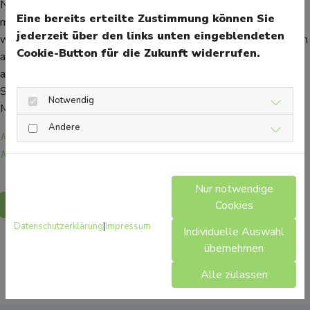
Not. Wichtig ist dabei die richtige Dosierung. Diese sollte eng
Eine bereits erteilte Zustimmung können Sie
mit dem zuständigen Arzt abgesprochen werden. Außerdem
jederzeit über den links unten eingeblendeten
wird geraten, das jeweilige Arzneimittel nur für wenige Wochen
Cookie-Button für die Zukunft widerrufen.
anzuwenden, da sonst unerwünschte Nebenwirkungen
auftreten können. Kindern (außer in Form von Nasenspray) und
Schwangeren wird etwa die Anwendung von
Notwendig
Mometansonfuroat nicht empfohlen.
Andere
Mehr Gesundheitsinformationen zum Thema
Medikamente/Wirkstoffe finden Sie hier.
Nur notwendige
Zurück
Cookies
Datenschutzerklärung
|
Impressum
Individuelle Auswahl
übernehmen
Alle zulassen