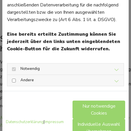
regelmäßig das Fahrrad, um sicherzustellen, dass es in
anschließenden Datenverarbeitung für die nachfolgend
gutem Zustand ist. Stellen Sie sicher, dass die Bremsen,
dargestellten bzw. die von Ihnen ausgewählten
Reifen und Ketten in einwandfreiem Zustand sind.
Verarbeitungszwecke zu (Art 6 Abs. 1 lit. a. DSGVO).
Eine bereits erteilte Zustimmung können Sie
Stress abbauen und der Umwelt
jederzeit über den links unten eingeblendeten
helfen
Cookie-Button für die Zukunft widerrufen.
Wenn man sich an diese Tipps hält, ist Radfahren eine
Notwendig
großartige Möglichkeit, um Stress abzubauen und die Stimmung
zu verbessern. Es kann helfen, Angstzustände zu reduzieren
Andere
und die geistige Gesundheit zu fördern. Schließlich ist Radfahren
eine umweltfreundliche und kostengünstige Art der
Fortbewegung. Es kann dazu beitragen, den Verkehr zu
reduzieren und die Luftqualität zu verbessern.
Nur notwendige
Cookies
Mehr Gesundheitsinformationen zum Thema Sport finden Sie
Datenschutzerklärung
|
Impressum
Individuelle Auswahl
hier.