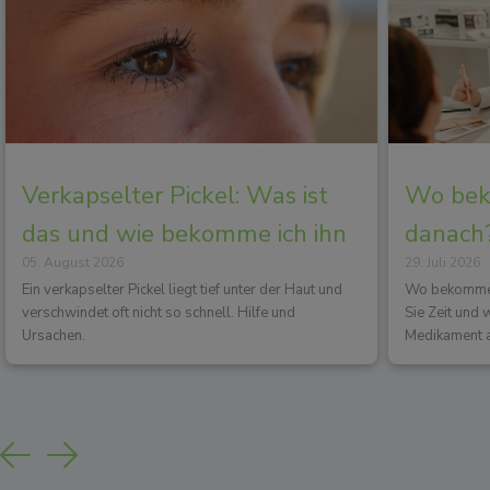
Verkapselter Pickel: Was ist
Wo beko
das und wie bekomme ich ihn
danach?
05. August 2026
29. Juli 2026
los?
Wirkun
Ein verkapselter Pickel liegt tief unter der Haut und
Wo bekommen 
verschwindet oft nicht so schnell. Hilfe und
Sie Zeit und
Ursachen.
Medikament a
Previous
Next