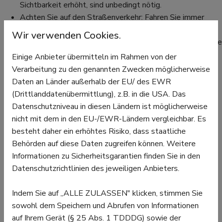
Sichtbarkeit erhöht, sind unbedingt nötig.
Achten Sie auf den Straßenverkehr: Fahren Sie immer
vorsichtig und aufmerksam. Achten Sie auf
Wir verwenden Cookies.
Verkehrszeichen und Verkehrsschilder und signalisieren Sie
deutlich sichtbar mit Handzeichen, wenn Sie abbiegen
Einige Anbieter übermitteln im Rahmen von der
wollen.
Verarbeitung zu den genannten Zwecken möglicherweise
Passen Sie Ihre Geschwindigkeit an: Insbesondere bei
Daten an Länder außerhalb der EU/ des EWR
schlechtem Wetter oder auf unebenen Straßen muss die
(Drittlanddatenübermittlung), z.B. in die USA. Das
Fahrweise den Gegebenheiten angepasst werden.
Datenschutzniveau in diesen Ländern ist möglicherweise
Vermeiden Sie schnelle Kurven und, wenn möglich,
nicht mit dem in den EU-/EWR-Ländern vergleichbar. Es
plötzliches Bremsen.
besteht daher ein erhöhtes Risiko, dass staatliche
Wählen Sie die richtige Strecke: Eine sichere und
Behörden auf diese Daten zugreifen können. Weitere
angenehme Strecke, die Ihrem Fähigkeitsniveau
Informationen zu Sicherheitsgarantien finden Sie in den
entspricht, verspricht mehr Fahrspaß. Ein weiterer Tipp
Datenschutzrichtlinien des jeweiligen Anbieters.
dazu: Vermeiden Sie hoch frequentierte Straßen und
entscheiden Sie sich für ruhigere und landschaftlich
Indem Sie auf „ALLE ZULASSEN" klicken, stimmen Sie
reizvolle Strecken.
sowohl dem Speichern und Abrufen von Informationen
Halten Sie Ihr Fahrrad in gutem Zustand: Überprüfen Sie
auf Ihrem Gerät (§ 25 Abs. 1 TDDDG) sowie der