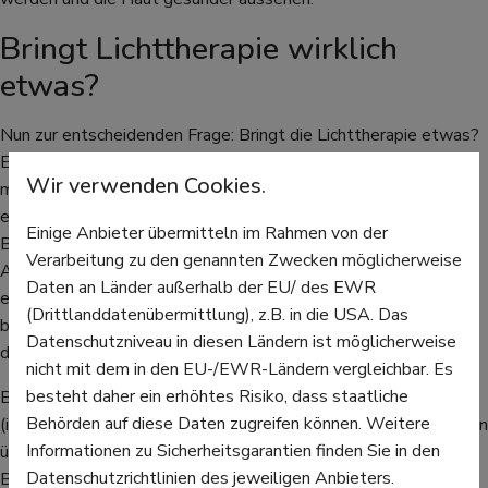
Bringt Lichttherapie wirklich
etwas?
Nun zur entscheidenden Frage: Bringt die Lichttherapie etwas?
Es gibt Hinweise, dass die Lichttherapie gerade bei leichter bis
Wir verwenden Cookies.
mittelschwerer Akne durchaus helfen kann. Außerdem handelt
es sich um einen nicht-invasiven Eingriff, bei dem - bei korrekter
Einige Anbieter übermitteln im Rahmen von der
Behandlung - keine Nebenwirkungen zu befürchten sind.
Verarbeitung zu den genannten Zwecken möglicherweise
Allerdings ist die Studienlage recht dünn und liefert keine
Daten an Länder außerhalb der EU/ des EWR
einheitlichen Ergebnisse. Somit ist wissenschaftlich noch nicht
(Drittlanddatenübermittlung), z.B. in die USA. Das
belegt, inwiefern die Behandlung wirkt. Auch schwere Akne ist
Datenschutzniveau in diesen Ländern ist möglicherweise
damit nicht zu behandeln.
nicht mit dem in den EU-/EWR-Ländern vergleichbar. Es
besteht daher ein erhöhtes Risiko, dass staatliche
Bei der Lichttherapie handelt es sich außerdem um eine IGeL
Behörden auf diese Daten zugreifen können. Weitere
(individuelle Gesundheitsleistung), das heißt, die Krankenkassen
Informationen zu Sicherheitsgarantien finden Sie in den
übernehmen keine Kosten für die Behandlungen. Eine
Datenschutzrichtlinien des jeweiligen Anbieters.
Behandlung kostet in der Regel zwischen fünf und fünfzehn