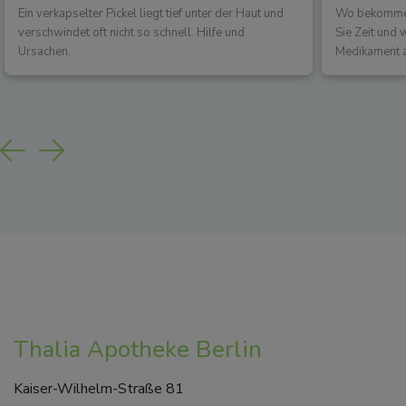
Ein verkapselter Pickel liegt tief unter der Haut und
Wo bekommen 
verschwindet oft nicht so schnell. Hilfe und
Sie Zeit und
Ursachen.
Medikament a
Previous
Next
Thalia Apotheke Berlin
Kaiser-Wilhelm-Straße 81