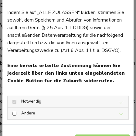
Euro, ein Zyklus mit acht Sitzungen also zwischen 40 und 120
Indem Sie auf „ALLE ZULASSEN" klicken, stimmen Sie
Euro.
sowohl dem Speichern und Abrufen von Informationen
Vorsicht bei Eigenanwendung
auf Ihrem Gerät (§ 25 Abs. 1 TDDDG) sowie der
anschließenden Datenverarbeitung für die nachfolgend
Von Lichtmasken für den Hausgebrauch sollten lieber die Finger
dargestellten bzw. die von Ihnen ausgewählten
gelassen werden. Die Masken sind oft teuer und bringen wenig.
Verarbeitungszwecke zu (Art 6 Abs. 1 lit. a. DSGVO).
Im Gegenteil, sie können die Haut sogar schädigen und
beispielsweise Rötungen und Verbrennungen verursachen. Auch
Eine bereits erteilte Zustimmung können Sie
die Augen müssen während der Therapie unbedingt geschützt
jederzeit über den links unten eingeblendeten
werden. Die Masken für zu Hause gibt es in verschiedensten
Cookie-Button für die Zukunft widerrufen.
Licht-Variationen. Dabei gibt es keine Hinweise, dass grünes
oder gelbes Licht überhaupt etwas bewirkt. Spätestens, wenn
es zu einer unerwünschten Hautreaktion kommt, sollte ein Arzt
Notwendig
aufgesucht werden.
Andere
Die Behandlung von Akne ist wie die Erkrankung selbst
komplex und individuell. Die Lichttherapie kann bei einigen
Formen von leichter bis mittlerer Akne helfen. Sie sollte jedoch