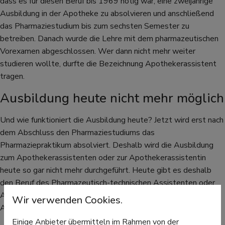
dass es für diesen Beruf bis 1969 nötig war, eine zweijährige
Ausbildung in der Apotheke zu absolvieren und anschließend
das Pharmaziestudium bis zum sechsten Semester zu
betreiben. Danach wurde die Lehre mit dem pharmazeutischen
Vorexamen abgeschlossen. Wer dann nicht mehr weiter
studieren wollte, durfte die Bezeichnung Apothekerassistent
tragen.
Ausbildung heute nicht mehr möglich
Und wie funktioniert die Ausbildung heute? Jetzt wird erst nach
dem Abschluss den Pharmaziestudiums das
Pharmaziepraktikum absolviert. Deshalb wird die Ausbildung
zum Apothekerassistenten oder zur Apothekerassistentin
heute so gar nicht mehr durchgeführt. Heute gibt es deshalb
den Beruf des Pharmazeutisch-technischen Assistenten oder
Assistentin. Apothekerassistenten oder
Wir verwenden Cookies.
Apothekerassistentinnen findet man heute kaum noch.
Einige Anbieter übermitteln im Rahmen von der