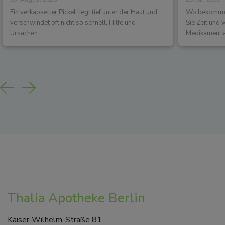
los?
Wirkun
Ein verkapselter Pickel liegt tief unter der Haut und
Wo bekommen 
verschwindet oft nicht so schnell. Hilfe und
Sie Zeit und
Ursachen.
Medikament a
Previous
Next
Thalia Apotheke Berlin
Kaiser-Wilhelm-Straße 81