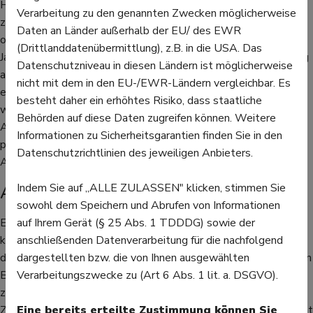
Heutzutage ist die Voraussetzung für die Ausbildung zur oder
Verarbeitung zu den genannten Zwecken möglicherweise
zum PTA ist mindestens die Mittlere Reife, ein gleichwertiger
Daten an Länder außerhalb der EU/ des EWR
oder höherer Abschluss. Die Ausbildung dauert zweieinhalb
(Drittlanddatenübermittlung), z.B. in die USA. Das
Jahre. Sie teilt sich auf in eine zweijährige schulische Ausbildung
Datenschutzniveau in diesen Ländern ist möglicherweise
an einer staatlichen oder anerkannten privaten Schule und
nicht mit dem in den EU-/EWR-Ländern vergleichbar. Es
einem halben Jahr Praktikum in einem Betrieb. An der Schule
besteht daher ein erhöhtes Risiko, dass staatliche
werden unter anderem Chemie, Botanik, Drogenkunde oder
Behörden auf diese Daten zugreifen können. Weitere
Arzneimittelkunde unterrichtet. Schriftliche, mündliche und
Informationen zu Sicherheitsgarantien finden Sie in den
praktische Prüfungen stehen am Ende der schulischen
Datenschutzrichtlinien des jeweiligen Anbieters.
Ausbildung.
Alternative: PKA
Indem Sie auf „ALLE ZULASSEN" klicken, stimmen Sie
sowohl dem Speichern und Abrufen von Informationen
Ein weiterer Beruf in dem Bereich ist Pharmazeutisch-
auf Ihrem Gerät (§ 25 Abs. 1 TDDDG) sowie der
kaufmännische Angestellte oder Angestellter - kurz PKA. In
anschließenden Datenverarbeitung für die nachfolgend
diesem Beruf ist man in einer Apotheke für sehr vieles zwischen
dargestellten bzw. die von Ihnen ausgewählten
Büro und Verkaufsraum und vor allem für die Organisation
Verarbeitungszwecke zu (Art 6 Abs. 1 lit. a. DSGVO).
zuständig. Ein besonderer Schulabschluss als
Zugangsvoraussetzung, um die Ausbildung zu beginnen, ist nicht
Eine bereits erteilte Zustimmung können Sie