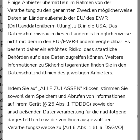
Einige Anbieter übermitteln im Rahmen von der
Medikamenten oder anderen Medizinprodukten, kümmern sich
Verarbeitung zu den genannten Zwecken möglicherweise
um Marketing- oder Verkaufsaktionen oder stellen Salben und
Daten an Länder außerhalb der EU/ des EWR
Lösungen her. Sie kontrollieren die Lagerbestände, erledigen
(Drittlanddatenübermittlung), z.B. in die USA. Das
die Bestellungen und kümmern sich um die Abrechnungen.
Datenschutzniveau in diesen Ländern ist möglicherweise
nicht mit dem in den EU-/EWR-Ländern vergleichbar. Es
PKA kümmern sich um den
besteht daher ein erhöhtes Risiko, dass staatliche
kaufmännischen Bereich
Behörden auf diese Daten zugreifen können. Weitere
Informationen zu Sicherheitsgarantien finden Sie in den
Außerdem sind in Apotheken noch Pharmazeutisch-
Datenschutzrichtlinien des jeweiligen Anbieters.
kaufmännische Angestellte - PKA genannt - tätig. Ein
besonderer Schulabschluss ist hierfür nicht vonnöten, allerdings
Indem Sie auf „ALLE ZULASSEN" klicken, stimmen Sie
wird mindestens ein Hauptschulabschluss empfohlen. Eine
sowohl dem Speichern und Abrufen von Informationen
dreijährige Ausbildung, abwechselnd in der Apotheke und der
auf Ihrem Gerät (§ 25 Abs. 1 TDDDG) sowie der
Berufsschule, sind die Voraussetzung für diesen Beruf. In der
anschließenden Datenverarbeitung für die nachfolgend
Apotheke liegt die hauptsächliche Tätigkeit im kaufmännischen
dargestellten bzw. die von Ihnen ausgewählten
Bereich, zum Beispiel bei den Abrechnungen, der Überprüfung
Verarbeitungszwecke zu (Art 6 Abs. 1 lit. a. DSGVO).
des Warenbestandes oder der Bestellung neuer Waren. Die
oder der PKA hat die Preise der Waren im Blick und bereitet