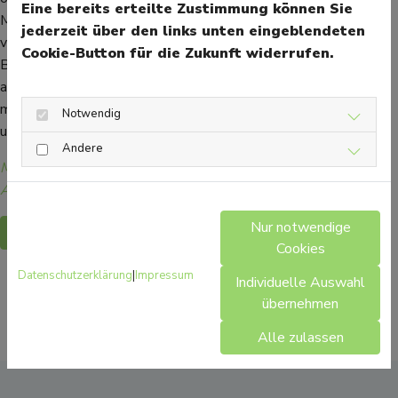
Eine bereits erteilte Zustimmung können Sie
Marketingaktionen mit vor. Sie beraten Kunden zu nicht
jederzeit über den links unten eingeblendeten
verschreibungspflichtigen Waren in der Apotheke. Ein weiterer
Cookie-Button für die Zukunft widerrufen.
Beruf in der Apotheke ist der Apothekerassistent oder die -
assistentin. Allerdings ist für diesen Beruf keine Ausbildung
mehr möglich, da Ausbildung und Studium zum Apotheker
Notwendig
umstrukturiert wurden.
Andere
Mehr Gesundheitsinformationen zum Thema Arbeiten in der
Apotheke finden Sie hier.
Nur notwendige
Zurück
Cookies
Datenschutzerklärung
|
Impressum
Individuelle Auswahl
übernehmen
Alle zulassen