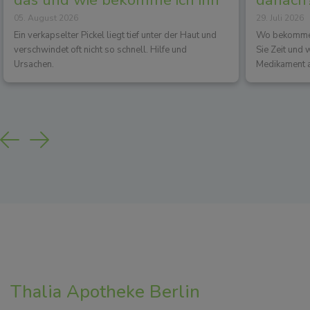
05. August 2026
29. Juli 2026
los?
Wirkun
Ein verkapselter Pickel liegt tief unter der Haut und
Wo bekommen 
verschwindet oft nicht so schnell. Hilfe und
Sie Zeit und
Ursachen.
Medikament a
Previous
Next
Thalia Apotheke Berlin