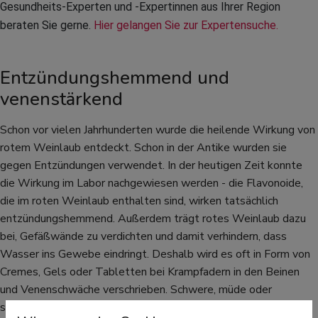
Gesundheits-Experten und -Expertinnen aus Ihrer Region 
beraten Sie gerne. 
Hier gelangen Sie zur Expertensuche.
Entzündungshemmend und
venenstärkend
Schon vor vielen Jahrhunderten wurde die heilende Wirkung von
rotem Weinlaub entdeckt. Schon in der Antike wurden sie
gegen Entzündungen verwendet. In der heutigen Zeit konnte
die Wirkung im Labor nachgewiesen werden - die Flavonoide,
die im roten Weinlaub enthalten sind, wirken tatsächlich
entzündungshemmend. Außerdem trägt rotes Weinlaub dazu
bei, Gefäßwände zu verdichten und damit verhindern, dass
Wasser ins Gewebe eindringt. Deshalb wird es oft in Form von
Cremes, Gels oder Tabletten bei Krampfadern in den Beinen
und Venenschwäche verschrieben. Schwere, müde oder
schmerzende Beine sind oft das erste Anzeichen einer