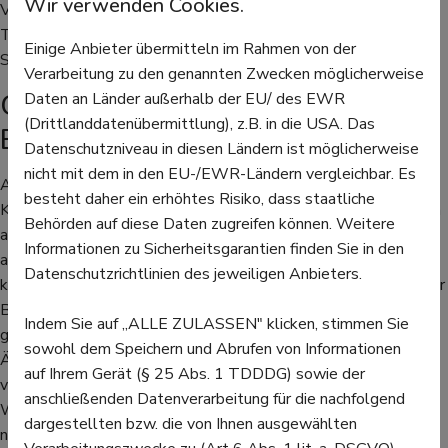
Wir verwenden Cookies.
Venenschwäche. Die Symptome können sich im Laufe des
Tages verschlimmern, insbesondere nach langem Stehen oder
Einige Anbieter übermitteln im Rahmen von der
Sitzen.
Verarbeitung zu den genannten Zwecken möglicherweise
Geschwollene Füße, Knöchel und
Daten an Länder außerhalb der EU/ des EWR
(Drittlanddatenübermittlung), z.B. in die USA. Das
Beine
Datenschutzniveau in diesen Ländern ist möglicherweise
nicht mit dem in den EU-/EWR-Ländern vergleichbar. Es
Außerdem kann einen Venenschwäche zu geschwollenen
besteht daher ein erhöhtes Risiko, dass staatliche
Knöcheln und Füßen führen, wenn sich Flüssigkeit in den Beinen
Behörden auf diese Daten zugreifen können. Weitere
ansammelt. Bei einer Venenschwäche können sich die Venen
Informationen zu Sicherheitsgarantien finden Sie in den
auch erweitern und verformen, was zu Krampfadern führt. Sie
Datenschutzrichtlinien des jeweiligen Anbieters.
können blau oder violett sein und sind oft an der Oberfläche der
Beine sichtbar. Rotes Weinlaub kann hier mit seiner
Indem Sie auf „ALLE ZULASSEN" klicken, stimmen Sie
gefäßstärkenden Wirkung helfen. Allerdings sollte immer mit
sowohl dem Speichern und Abrufen von Informationen
Ärztin oder Arzt abgeklärt werden, welches Leiden genau
auf Ihrem Gerät (§ 25 Abs. 1 TDDDG) sowie der
vorliegt. Oft können Cremes, Gels oder Tabletten mit den
anschließenden Datenverarbeitung für die nachfolgend
Wirkstoffen des roten Weinlaubs nicht alleine helfen, sondern
dargestellten bzw. die von Ihnen ausgewählten
nur unterstützend eingesetzt werden.