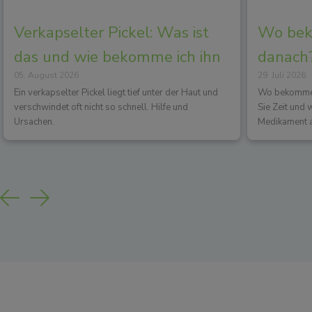
Verkapselter Pickel: Was ist
Wo beko
das und wie bekomme ich ihn
danach?
05. August 2026
29. Juli 2026
los?
Wirkun
Ein verkapselter Pickel liegt tief unter der Haut und
Wo bekommen 
verschwindet oft nicht so schnell. Hilfe und
Sie Zeit und
Ursachen.
Medikament a
Previous
Next