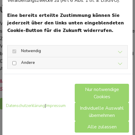
Verarbeitungszwecke zu (Art 6 Abs. 1 lit. a. DSGVO).
Über längere Zeit anwenden
Eine bereits erteilte Zustimmung können Sie
jederzeit über den links unten eingeblendeten
Wenn Produkte mit rotem Weinlaub angewendet werden,
Cookie-Button für die Zukunft widerrufen.
setzt die Wirkung nicht sofort ein. Sie müssen über eine längere
Zeit eingenommen oder eingecremt werden, um ihre volle
Wirkung zu entfalten. Angewendet wird rotes Weinlaub auch
Notwendig
bei Hämorrhoiden. Über die jeweilige Darreichungsform, Art und
Dauer der Anwendung können die Apothekerin oder der
Andere
Apotheker aufklären.
Mehr Gesundheitsinformationen zum Thema Phytothek finden 
Nur notwendige
Sie hier.
Cookies
Zurück
Datenschutzerklärung
|
Impressum
Individuelle Auswahl
übernehmen
Alle zulassen