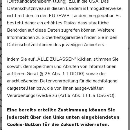
(Drittlanddatenübermittlung), z.B. in die USA. Das
Bei der Behandlung von Panikattacken wird meist auf die
Datenschutzniveau in diesen Ländern ist möglicherweise
Psyche geschaut. Wer nur wenige und leichte Panikattacken
nicht mit dem in den EU-/EWR-Ländern vergleichbar. Es
hat, kann zunächst probieren, etwas bei sich zu tragen, was die
besteht daher ein erhöhtes Risiko, dass staatliche
Panik lindert. Dies kann ein Kuscheltier, ein Duft oder ein Foto
Behörden auf diese Daten zugreifen können. Weitere
sein – etwas, das man mit schönen Erinnerungen verbindet und
Informationen zu Sicherheitsgarantien finden Sie in den
somit von der Angst ablenkt. Auch bestimmte Atemübungen
Datenschutzrichtlinien des jeweiligen Anbieters.
können im Fall einer Panikattacke dafür sorgen, dass Körper und
Geist wieder zur Ruhe kommen. Wichtig ist außerdem, zu
Indem Sie auf „ALLE ZULASSEN" klicken, stimmen Sie
versuchen, sich zu entspannen und die Gedanken zu steuern.
sowohl dem Speichern und Abrufen von Informationen
Wer sich bewusst macht, dass es eine Panikattacke ist, wie der
auf Ihrem Gerät (§ 25 Abs. 1 TDDDG) sowie der
Körper dann reagiert und, dass es auch wieder vorbei geht, der
anschließenden Datenverarbeitung für die nachfolgend
kann sich selbst dabei helfen, die Panikattacke zu stoppen.
dargestellten bzw. die von Ihnen ausgewählten
Regelmäßiger Ausdauersport kann genauso Panikattacken
Verarbeitungszwecke zu (Art 6 Abs. 1 lit. a. DSGVO).
vorbeugen wie Meditation oder die Möglichkeit, sich in
Selbsthilfegruppen mit anderen Betroffenen auszutauschen.
Eine bereits erteilte Zustimmung können Sie
jederzeit über den links unten eingeblendeten
Psychotherapie und Medikamente
Cookie-Button für die Zukunft widerrufen.
bei Panikattacken