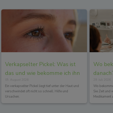
Verkapselter Pickel: Was ist
Wo beko
das und wie bekomme ich ihn
danach?
05. August 2026
29. Juli 2026
los?
Wirkun
Ein verkapselter Pickel liegt tief unter der Haut und
Wo bekommen 
verschwindet oft nicht so schnell. Hilfe und
Sie Zeit und
Ursachen.
Medikament a