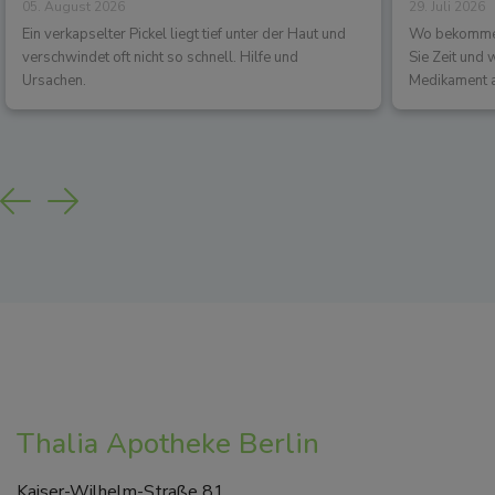
05. August 2026
29. Juli 2026
los?
Wirkun
Ein verkapselter Pickel liegt tief unter der Haut und
Wo bekommen 
verschwindet oft nicht so schnell. Hilfe und
Sie Zeit und
Ursachen.
Medikament a
Previous
Next
Thalia Apotheke Berlin
Kaiser-Wilhelm-Straße 81