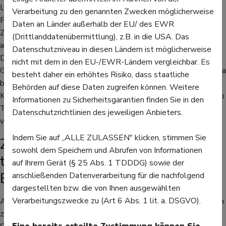
Lebensmitteln geachtet werden. So soll gesundheitlichen
Verarbeitung zu den genannten Zwecken möglicherweise
Probleme und auch das Risiko, dass die Zähne durch zu viel
Daten an Länder außerhalb der EU/ des EWR
Zucker angegriffen werden, vorgebeugt werden. Für Kinder sind
(Drittlanddatenübermittlung), z.B. in die USA. Das
also frische, nicht verarbeitete Lebensmittel besser geeignet.
Datenschutzniveau in diesen Ländern ist möglicherweise
Denn oft wird Lebensmitteln Zucker zugesetzt, um den
nicht mit dem in den EU-/EWR-Ländern vergleichbar. Es
Geschmack zu verbessern. Und das nicht nur offensichtlich, etwa
besteht daher ein erhöhtes Risiko, dass staatliche
bei Süßigkeiten, sondern zum Beispiel auch bei Fertigsoßen.
Behörden auf diese Daten zugreifen können. Weitere
Kinder von 4 bis 6 Jahren sollen maximal 5 Teelöffel Zucker pro
Informationen zu Sicherheitsgarantien finden Sie in den
Tag essen, ältere Kinder dürfen dann 6 Teelöffel pro Tag
Datenschutzrichtlinien des jeweiligen Anbieters.
verzehren.
Indem Sie auf „ALLE ZULASSEN" klicken, stimmen Sie
Zucker regt Glücksgefühle an -
sowohl dem Speichern und Abrufen von Informationen
trägt aber nicht zur gesunden
auf Ihrem Gerät (§ 25 Abs. 1 TDDDG) sowie der
Ernährung bei
anschließenden Datenverarbeitung für die nachfolgend
dargestellten bzw. die von Ihnen ausgewählten
Verarbeitungszwecke zu (Art 6 Abs. 1 lit. a. DSGVO).
Apropos Süßigkeiten - gerne werden sie als Dessert, aber auch
zwischendurch und vor allem dann konsumiert, wenn schlechte
Eine bereits erteilte Zustimmung können Sie