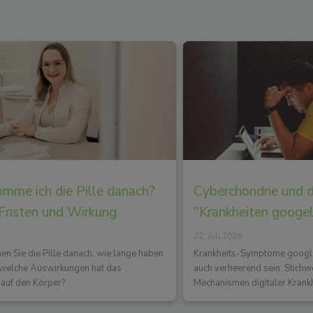
mme ich die Pille danach?
Cyberchondrie und 
 Fristen und Wirkung
"Krankheiten googe
22. Juli 2026
 Sie die Pille danach, wie lange haben
Krankheits-Symptome googlen
d welche Auswirkungen hat das
auch verheerend sein: Stichw
auf den Körper?
Mechanismen digitaler Krank