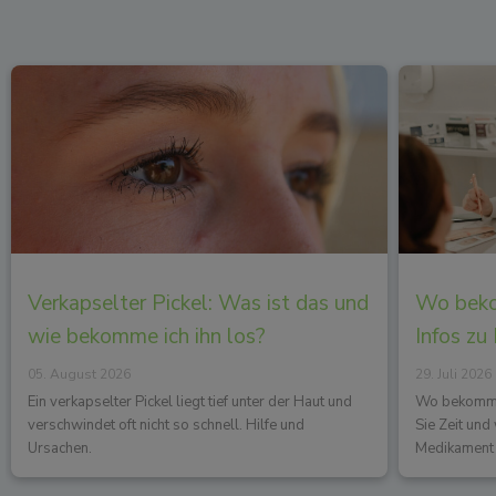
Verkapselter Pickel: Was ist das und
Wo beko
wie bekomme ich ihn los?
Infos zu
05. August 2026
29. Juli 2026
Ein verkapselter Pickel liegt tief unter der Haut und
Wo bekommen
verschwindet oft nicht so schnell. Hilfe und
Sie Zeit un
Ursachen.
Medikament 