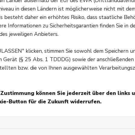
n Länder außerhalb der EU/ des EWR (Drittlanddatenüber
Die Voraussetzung für den Beruf der Apothekerassisten
veau in diesen Ländern ist möglicherweise nicht mit d
Ausbildung in der Apotheke und ein Pharmaziestudium 
s besteht daher ein erhöhtes Risiko, dass staatliche Beh
dem pharmazeutischen Vorexamen abgeschlossen. Desh
re Informationen zu Sicherheitsgarantien finden Sie in d
auch “Vorexaminierte” genannt. Diese Ausbildung ist he
des jeweiligen Anbieters.
Pharmaziestudium verändert hat, war es nicht mehr mög
auszuüben. Ab diesem Jahr wurde nämlich das Praktik
ULASSEN" klicken, stimmen Sie sowohl dem Speichern u
absolviert.
em Gerät (§ 25 Abs. 1 TDDDG) sowie der anschließenden
tellten bzw. die von Ihnen ausgewählten Verarbeitungsz
PTA - der Allrounder 
Wer heute eine Ausbildung in einer Apotheke absolvier
e Zustimmung können Sie jederzeit über den links 
pharmazeutisch-technischen Assistentin oder Assisten
ie-Button für die Zukunft widerrufen.
Kontakt zu Kunden, deshalb ist neben dem Interesse a
Umgang mit Menschen Voraussetzung für den Beruf. I
verschriebenen und frei verkäuflichen Medikamenten un
auch für die Kalkulation der Verkaufspreise, die Kontr