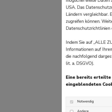
möglicherweise Daten a
USA. Das Datenschutzni
Ländern vergleichbar. E
zugreifen können. Weite
Datenschutzrichtlinien 
Indem Sie auf „ALLE Z
Informationen auf Ihr
die nachfolgend darges
lit. a. DSGVO).
Eine bereits erteilt
eingeblendeten Cook
Notwendig
Andere