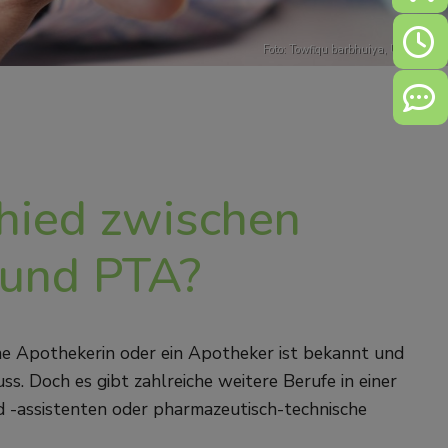
Öffn
Foto:
Towfiqu barbhuiya
,
Unsplash
Kont
chied zwischen
 und PTA?
ine Apothekerin oder ein Apotheker ist bekannt und
s. Doch es gibt zahlreiche weitere Berufe in einer
 -assistenten oder pharmazeutisch-technische