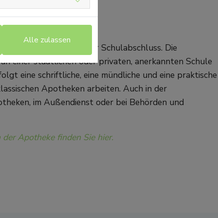
Alle zulassen
ere Reife oder ein höherer Schulabschluss. Die
an einer staatlichen oder privaten, anerkannten Schule
olgt eine schriftliche, eine mündliche und eine praktische
lassischen Apotheken arbeiten. Auch in der
otheken, im Außendienst oder bei Behörden und
der Apotheke finden Sie hier.